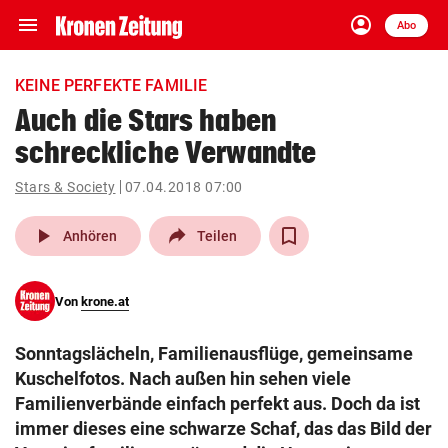
menu
account_circle
Navigation
Anmelden
Abo
close
Schließen
ein-/ausklappen
KEINE PERFEKTE FAMILIE
Abonnieren
Auch die Stars haben
schreckliche Verwandte
account_circle
arrow_right
Anmelden
Stars & Society
07.04.2018 07:00
pin_drop
arrow_right
Bundesland auswäh
Wien
play_arrow
Anhören
Teilen
bookmark
Merkliste
Von
krone.at
Suchbegriff
search
Sonntagslächeln, Familienausflüge, gemeinsame
eingeben
Kuschelfotos. Nach außen hin sehen viele
Familienverbände einfach perfekt aus. Doch da ist
immer dieses eine schwarze Schaf, das das Bild der