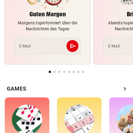
Guten Morgen
Br
Morgens topinformiert über die
Abends topin
Nachrichten des Tages
Nachrich
send
E-Mail
E-Mail
Abschicken
chevron_right
GAMES