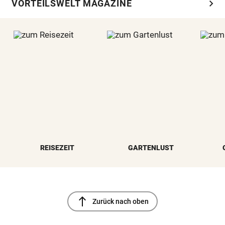
chevron_right
VORTEILSWELT MAGAZINE
REISEZEIT
GARTENLUST
north
Zurück nach oben