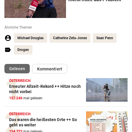
Ähnliche Themen
Michael Douglas
Catherine Zeta-Jones
Sean Penn
Drogen
(ausgewählt)
Gelesen
Kommentiert
ÖSTERREICH
Erneuter Allzeit-Rekord ++ Hitze noch
nicht vorbei
157.246
mal gelesen
ÖSTERREICH
Das waren die heißesten Orte ++ So
geht es weiter
154.723
mal gelesen