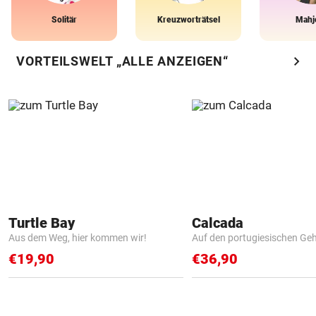
Solitär
Kreuzworträtsel
Mahj
chevron_right
VORTEILSWELT „ALLE ANZEIGEN“
Turtle Bay
Calcada
Aus dem Weg, hier kommen wir!
Auf den portugiesischen G
€19,90
€36,90