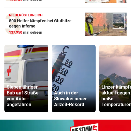
NIEDERÖSTERREICH
500 Helfer kämpfen bei Gluthitze
gegen Inferno
137.950
mal gelesen
Siebenjähriger
Linzer kämpf
Bub auf Straße
Auch in der
aktuell gegen
von Auto
Slowakei neuer
heiße
angefahren
Allzeit-Rekord
Temperature