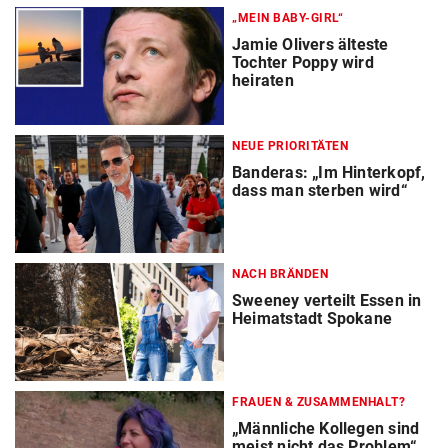
„MEIN BABY-GIRL“
Jamie Olivers älteste
Tochter Poppy wird
heiraten
NEUE PRIORITÄTEN
Banderas: „Im Hinterkopf,
dass man sterben wird“
NACH BRÄNDEN
Sweeney verteilt Essen in
Heimatstadt Spokane
FRAUEN & ZUSAMMENHALT?
„Männliche Kollegen sind
meist nicht das Problem“