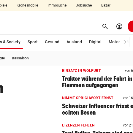
piele
Krone mobile
Immosuche
Jobsuche
Bazar
search
account_circle
Menü aufklappen
Suchen
(ausgewählt)
s & Society
Sport
Gesund
Ausland
Digital
Motor
Wir
tyle
Ballsaison
len
EINSATZ IN WOLFURT
vor 
Traktor während der Fahrt in
m
Flammen aufgegangen
NIMMT SPRICHWORT ERNST
vor 1
Schweizer Influencer frisst 
echten Besen
LIZENZEN FEHLEN
vor 2