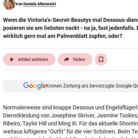
Von
Daniela Altenweisl
© Krone Multimedia GmbH & Co KG 2026
Muthgasse 2, 1190 Wien
Wenn die Victoria's-Secret-Beautys mal Dessous-diens
posieren sie am liebsten nackt - na ja, fast jedenfall
wirklich gern mal am Palmenblatt zupfen, oder?
play_arrow
Artikel anhören
Teilen
Kronen Zeitung als bevorzugte Google-Q
Normalerweise sind knappe Dessous und Engelsflügerl ja
Dienstkleidung von Josephine Skriver, Jasmine Tookes,
Ribeiro, Taylor Hill und Ming Xi. Für das aktuelle Shooti
weitaus luftigeres "Outfit" für die vier Schönen. Beim Te