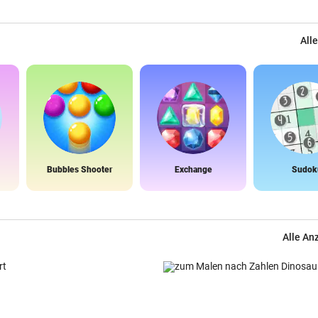
Alle
Bubbles Shooter
Exchange
Sudok
Alle An