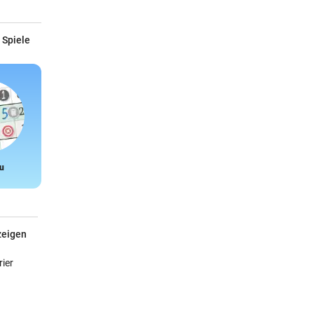
 Spiele
u
Snake
zeigen