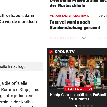
Zwei Bullen-Talente sind noc
der Warteschleife
tfrei haben, dann
VERANSTALTER GESCHOCKT
vor 2
s. Da würde man doch
Festival wurde nach
Bombendrohung geräumt
WUSSTEN SIE DAS?
vor 2
Schräge Mitführpflicht auch 
einem Nachbarland!
KRONE.TV
FATALE GLUTHITZE
vor 2
Wenn Bauarbeiter auf dem 
uelle hinzufügen
zusammenbrechen
BABYGLÜCK MIT TOM BECK
vor 2
 die offizielle
Drittes Kind für „GZSZ“-Star
 Rommee Strijd, Lais
CAMILLA WIRD 79
Chryssanthi Kavazi
König Charles spült den Fußball
ng gab's jedoch ein
Frust runter
rmin in der Karibik
TÄTER AUF DER FLUCHT
vor 3