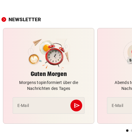
NEWSLETTER
Guten Morgen
Morgens topinformiert über die
Abends t
Nachrichten des Tages
Nachr
send
E-Mail
E-Mail
Abschicken