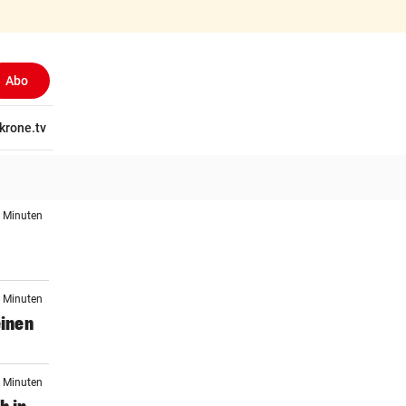
Abo
tschaft
krone.tv
Wissen
Gericht
Kolumnen
Freizeit
Reise
Ti
6 Minuten
6 Minuten
einen
1 Minuten