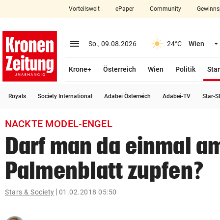
Vorteilswelt
ePaper
Community
Gewinns
close
Schließen
menu
Menü aufklappen
So., 09.08.2026
24°C
Wien
Abonnieren
Krone+
Österreich
Wien
Politik
Star
account_circle
arrow_right
Anmelden
Royals
Society International
Adabei Österreich
Adabei-TV
Star-S
pin_drop
arrow_right
Bundesland auswäh
Wien
NACKTE MODEL-ENGEL
bookmark
Merkliste
Darf man da einmal a
Palmenblatt zupfen?
Suchbegriff
search
eingeben
Stars & Society
01.02.2018 05:50