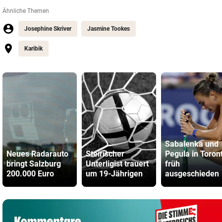
Ähnliche Themen
Josephine Skriver
Jasmine Tookes
Karibik
Sabalenka und
Neues Radarauto
Steirischer
Pegula in Toron
bringt Salzburg
Unterligist trauert
früh
200.000 Euro
um 19-Jährigen
ausgeschieden