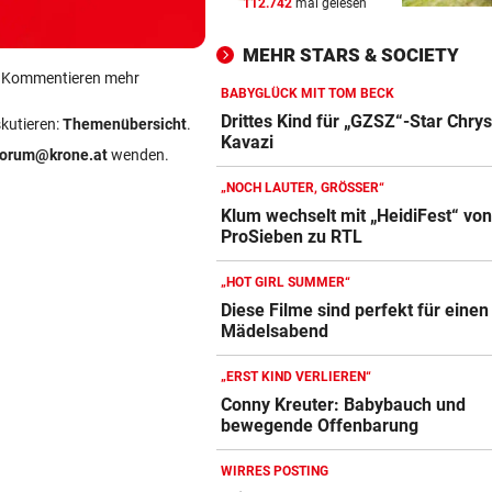
112.742
mal gelesen
SCHLUSSTAG WARTET
vor ein
Röber am Podest, „Captain C
MEHR STARS & SOCIETY
stark verbessert
ein Kommentieren mehr
BABYGLÜCK MIT TOM BECK
MOURINHO GREIFT DURCH
vor ein
Drittes Kind für „GZSZ“-Star Chry
skutieren:
Themenübersicht
.
Diese Regeln gelten ab sofor
Kavazi
forum@krone.at
wenden.
die Real-Spieler
„NOCH LAUTER, GRÖSSER“
UM WESTEN ZU SPALTEN
vor ein
Klum wechselt mit „HeidiFest“ vo
ProSieben zu RTL
US-Geheimdienste: Putin kö
NATO-Land angreifen
„HOT GIRL SUMMER“
Diese Filme sind perfekt für einen
Mädelsabend
„ERST KIND VERLIEREN“
Conny Kreuter: Babybauch und
bewegende Offenbarung
WIRRES POSTING