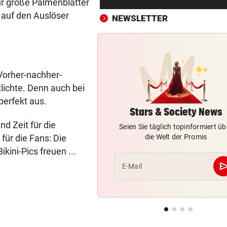
ur große Palmenblätter
Streit in Bremen: Autofahrer
 auf den Auslöser
schlägt Mann – tot!
NEWSLETTER
URSACHE WOHL BEKANNT
vor 4
Wohnungsbrand mitten in Na
Bewohner evakuiert
Vorher-nachher-
lichte. Denn auch bei
RÜCKSCHLAG VOR US OPEN
vor ein
Sabalenka und Pegula in Tor
perfekt aus.
früh ausgeschieden
Stars & Society News
d Zeit für die
Seien Sie täglich topinformiert üb
SEGELN:
vor ein
für die Fans: Die
die Welt der Promis
OeSV-Duos bei Olympia-Test
kini-Pics freuen ...
LA auf Endrang acht
se
E-Mail
„NOCH LAUTER, GRÖSSER“
vor ein
Klum wechselt mit „HeidiFes
von ProSieben zu RTL
FOLGE VON SONNTAG
vor ein