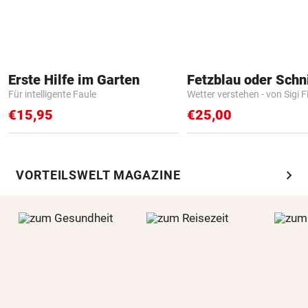
Erste Hilfe im Garten
Fetzblau oder Schn
Für intelligente Faule
Wetter verstehen - von Sigi F
€15,95
€25,00
chevron_right
VORTEILSWELT MAGAZINE