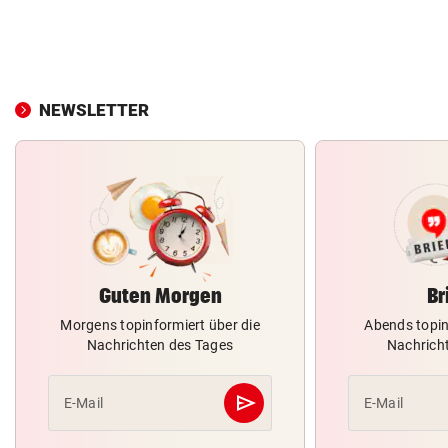
NEWSLETTER
Guten Morgen
Br
Morgens topinformiert über die
Abends topin
Nachrichten des Tages
Nachrich
send
E-Mail
E-Mail
Abschicken