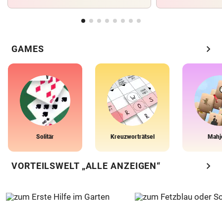
chevron_right
GAMES
Solitär
Kreuzworträtsel
Mahj
chevron_right
VORTEILSWELT „ALLE ANZEIGEN“