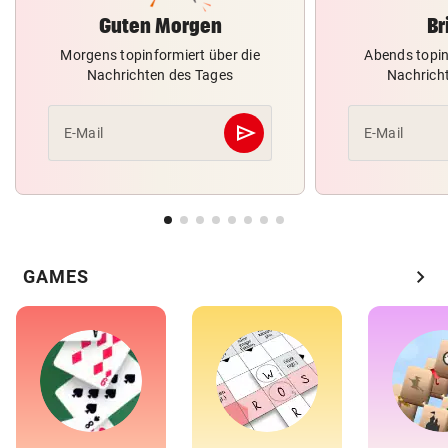
Guten Morgen
Br
Morgens topinformiert über die
Abends topin
Nachrichten des Tages
Nachrich
send
E-Mail
E-Mail
Abschicken
chevron_right
GAMES