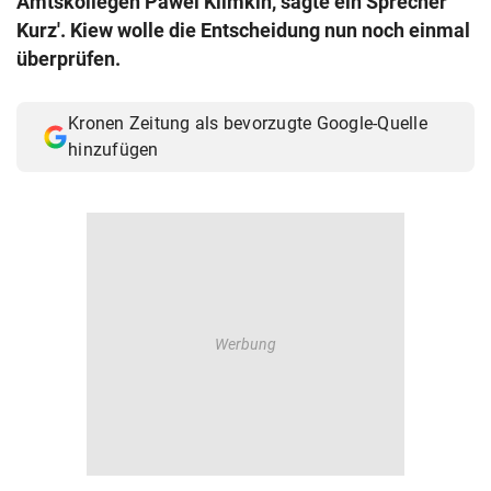
Amtskollegen Pawel Klimkin, sagte ein Sprecher
© Krone Multimedia GmbH & Co KG 2026
Kurz'. Kiew wolle die Entscheidung nun noch einmal
Muthgasse 2, 1190 Wien
überprüfen.
Kronen Zeitung als bevorzugte Google-Quelle
hinzufügen