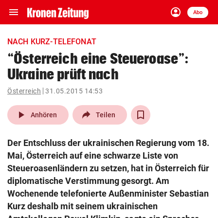
menu
account_circle
Navigation
Anmelden
Abo
close
Schließen
ein-/ausklappen
NACH KURZ-TELEFONAT
Abonnieren
“Österreich eine Steueroase”:
Ukraine prüft nach
account_circle
arrow_right
Anmelden
Österreich
31.05.2015 14:53
pin_drop
arrow_right
Bundesland auswäh
Wien
play_arrow
Anhören
Teilen
bookmark
Merkliste
Der Entschluss der ukrainischen Regierung vom 18.
Mai, Österreich auf eine schwarze Liste von
Suchbegriff
Steueroasenländern zu setzen, hat in Österreich für
search
eingeben
diplomatische Verstimmung gesorgt. Am
Wochenende telefonierte Außenminister Sebastian
Kurz deshalb mit seinem ukrainischen