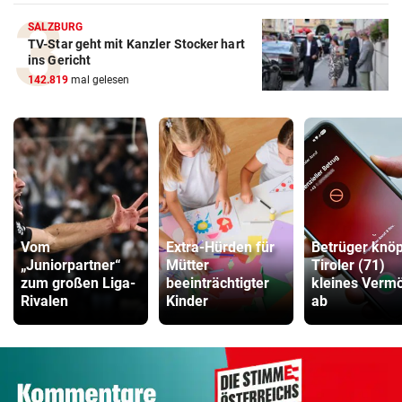
SALZBURG
TV-Star geht mit Kanzler Stocker hart
ins Gericht
142.819
mal gelesen
Vom
Extra-Hürden für
Betrüger knöp
„Juniorpartner“
Mütter
Tiroler (71)
zum großen Liga-
beeinträchtigter
kleines Verm
Rivalen
Kinder
ab