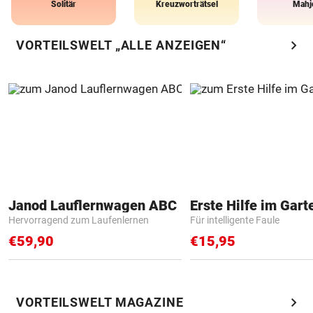
Solitär
Kreuzworträtsel
Mahj
chevron_right
VORTEILSWELT „ALLE ANZEIGEN“
Janod Lauflernwagen ABC
Erste Hilfe im Gart
Hervorragend zum Laufenlernen
Für intelligente Faule
€59,90
€15,95
chevron_right
VORTEILSWELT MAGAZINE