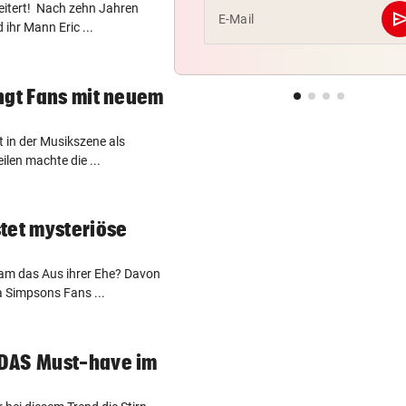
heitert! Nach zehn Jahren
se
E-Mail
ihr Mann Eric ...
ngt Fans mit neuem
 in der Musikszene als
ilen machte die ...
tet mysteriöse
ram das Aus ihrer Ehe? Davon
a Simpsons Fans ...
DAS Must-have im