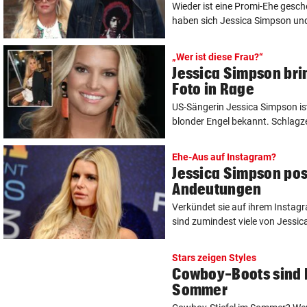
Wieder ist eine Promi-Ehe gesc
haben sich Jessica Simpson und 
„Wer ist diese Frau?“
Jessica Simpson bri
Foto in Rage
US-Sängerin Jessica Simpson ist
blonder Engel bekannt. Schlagze
Ehe-Aus auf Instagram?
Jessica Simpson pos
Andeutungen
Verkündet sie auf ihrem Instag
sind zumindest viele von Jessic
Stars zeigen Styles
Cowboy-Boots sind 
Sommer