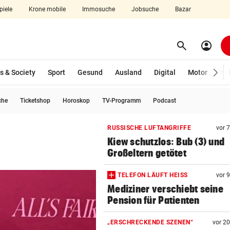
piele
Krone mobile
Immosuche
Jobsuche
Bazar
search
account_circle
Menü aufklappen
Suchen
s & Society
Sport
Gesund
Ausland
Digital
Motor
Wir
che
Ticketshop
Horoskop
TV-Programm
Podcast
len
RUSSISCHE LUFTANGRIFFE
vor 
Kiew schutzlos: Bub (3) und
Großeltern getötet
TELEFON LÄUFT HEISS
vor 
Mediziner verschiebt seine
Pension für Patienten
„ERSCHRECKENDE SZENEN“
vor 2