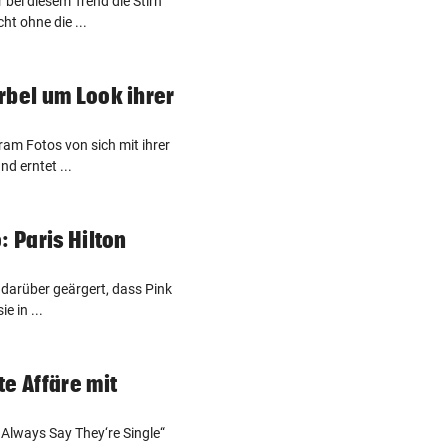
bei diesem Trend die Stirn
ht ohne die ...
rbel um Look ihrer
am Fotos von sich mit ihrer
nd erntet ...
: Paris Hilton
r darüber geärgert, dass Pink
e in ...
e Affäre mit
 Always Say They‘re Single“