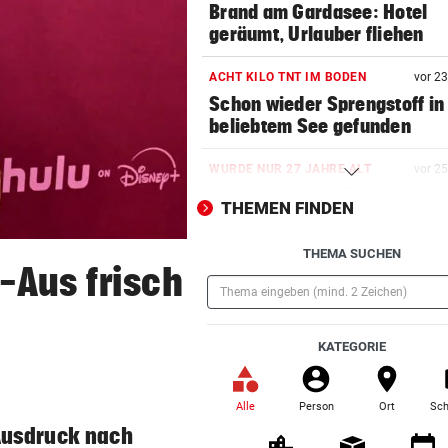
Brand am Gardasee: Hotel
geräumt, Urlauber fliehen
ACHT KILO TNT IM BODEN
vor 2
Schon wieder Sprengstoff in
beliebtem See gefunden
WURDE NUR 27 JAHRE ALT
vor 2
Uganda trauert! Teamspieler
THEMEN FINDEN
Überfall ermordet
THEMA SUCHEN
„KRONE“-KOMMENTAR
vor 2
-Aus frisch
Kinder, Kinder: Freude und
Arbeit
(Pflichtfeld)
KATEGORIE
UNFALL IN THALGAU
vor 3
Radlerin (32) starb nach Koll
mit Kipplaster
Alle
Person
Ort
Sch
(ausgewählt)
Ausdruck nach
„NICHT WIEDERERKANNT!“
vor 4