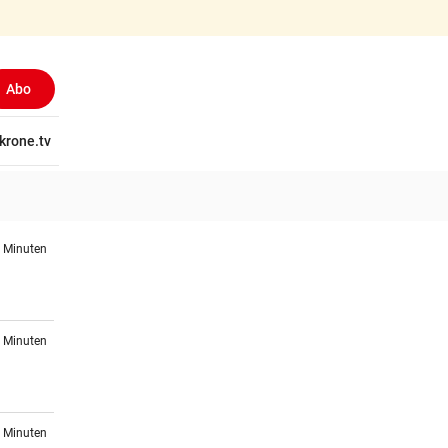
Abo
tschaft
krone.tv
Wissen
Gericht
Kolumnen
Freizeit
Reise
Ti
7 Minuten
9 Minuten
0 Minuten