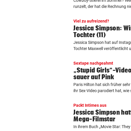
Cowboy-Stiefel im Sommer? Wer 
runzelt, der hat die Rechnung nic
Viel zu aufreizend?
Jessica Simpson: Wi
Tochter (11)
Jessica Simpson hat auf Instagr
Tochter Maxwell veröffentlicht u
Sextape nachgeahmt
„Stupid Girls“-Video
sauer auf Pink
Paris Hilton hat sich früher seh
ihr Sex-Video parodiert hat, wie si
Packt Intimes aus
Jessica Simpson hatt
Mega-Filmstar
In ihrem Buch „Movie Star: They