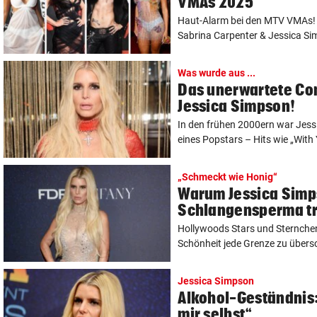
VMAs 2025
Haut-Alarm bei den MTV VMAs! 
Sabrina Carpenter & Jessica Sim
Was wurde aus ...
Das unerwartete C
Jessica Simpson!
In den frühen 2000ern war Jess
eines Popstars – Hits wie „With 
„Schmeckt wie Honig“
Warum Jessica Sim
Schlangensperma tr
Hollywoods Stars und Sternchen 
Schönheit jede Grenze zu übersch
Jessica Simpson
Alkohol-Geständnis:
mir selbst“