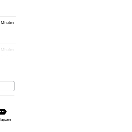
3 Minuten
5 Minuten
 bei
9 Minuten
4 Minuten
ision
lagwort
2 Minuten