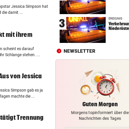
Popstar Jessica Simpson hat
STREIT GEHT WEITER
vor 
 die damit ...
Richter aus Zug geworfen: „
EREIGNIS
3
Anspruch auf Sitz“
Verkehrsun
Niederöste
„KRONE“-KOMMENTARE
vor 
kt mit ihrem
Strittiger Kanzler-Sager: Ab
er recht hat …
n scheint es darauf
NEWSLETTER
hr Schlange stehen. ...
TOPSPIELERIN
vor 
„Salzburg war für mich die e
Wahl“
Aus von Jessica
ssica Simpson gab es ja
Tagen machte die ...
Guten Morgen
Morgens topinformiert über die
tätigt Trennung
Nachrichten des Tages