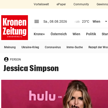
Vorteilswelt
ePaper
Community
Gewinns
close
Schließen
menu
Menü aufklappen
Sa., 08.08.2026
23°C
Wien
Abonnieren
Krone+
Österreich
Wien
Politik
Star
account_circle
arrow_right
Anmelden
Meinung
Ukraine-Krieg
Coronavirus
Immo-Suche
Rezept der Wo
pin_drop
arrow_right
Bundesland auswäh
Wien
PERSON
bookmark
Merkliste
Jessica Simpson
Suchbegriff
search
eingeben