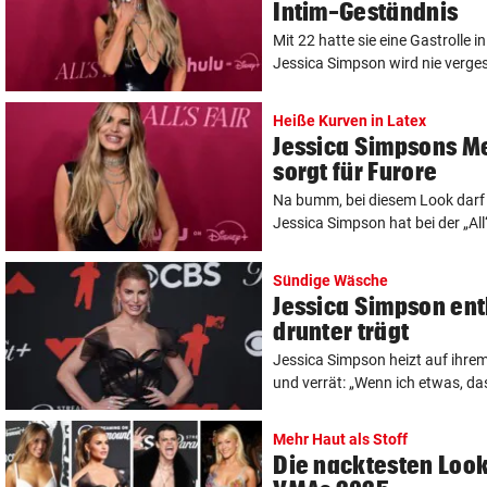
Intim-Geständnis
Mit 22 hatte sie eine Gastrolle i
Jessica Simpson wird nie vergess
Heiße Kurven in Latex
Jessica Simpsons M
sorgt für Furore
Na bumm, bei diesem Look darf 
Jessica Simpson hat bei der „All‘
Sündige Wäsche
Jessica Simpson enth
drunter trägt
Jessica Simpson heizt auf ihre
und verrät: „Wenn ich etwas, das 
Mehr Haut als Stoff
Die nacktesten Loo