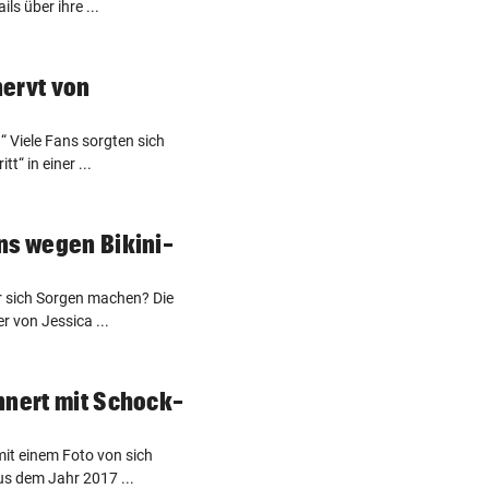
ls über ihre ...
ervt von
“ Viele Fans sorgten sich
t“ in einer ...
ns wegen Bikini-
er sich Sorgen machen? Die
r von Jessica ...
nnert mit Schock-
mit einem Foto von sich
us dem Jahr 2017 ...