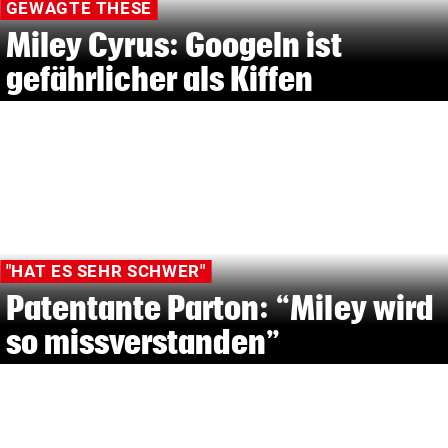
GEWAGTE THESE
Miley Cyrus: Googeln ist
gefährlicher als Kiffen
"HAT ES SEHR SCHWER"
Patentante Parton: “Miley wird
so missverstanden”