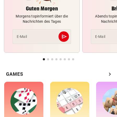
Guten Morgen
Br
Morgens topinformiert über die
Abends topin
Nachrichten des Tages
Nachrich
send
E-Mail
E-Mail
Abschicken
chevron_right
GAMES