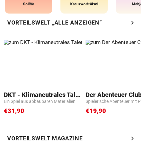
Solitär
Kreuzworträtsel
Mahj
chevron_right
VORTEILSWELT „ALLE ANZEIGEN“
DKT - Klimaneutrales Talent
Der Abenteuer Clu
Ein Spiel aus abbaubaren Materialien
Spielerische Abenteuer mit P
€31,90
€19,90
chevron_right
VORTEILSWELT MAGAZINE