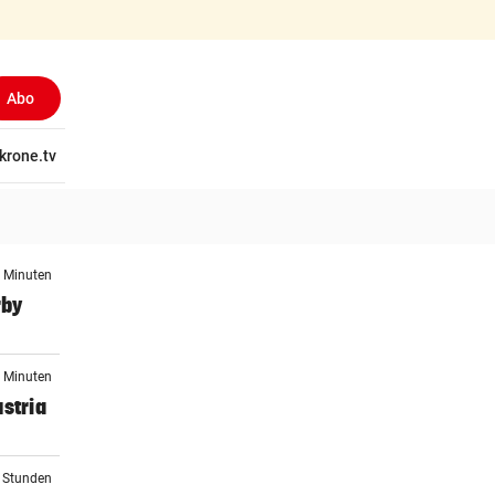
Abo
tschaft
krone.tv
Wissen
Gericht
Kolumnen
Freizeit
Reise
Ti
6 Minuten
rby
6 Minuten
stria
5 Stunden