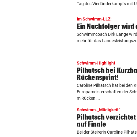
Tag des Vierländerkampfs mit Un
Im Schwimm-LLZ:
Ein Nachfolger wird
Schwimmcoach Dirk Lange wird a
mehr für das Landesleistungszen
Schwimm-Highlight
Pilhatsch bei Kurzb
Rückensprint!
Caroline Pilhatsch hat bei den 
Europameisterschaften der Sc
m Rücken ...
Schwimm-„Müdigkeit“
Pilhatsch verzichte
auf Finale
Bei der Steirerin Caroline Pilh