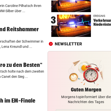
LIEFERING VERLIERT
vor 
in Caroline Pilhatsch ihren
WM-Silber über ...
Enttäuschende Zweitliga-
EREIGNIS
3
Rückkehr nach Grödig
Verkehrsun
Niederöste
 und Reitshammer
2. LIGA – 2. RUNDE
vor 
Fehlstart komplett! Nächste 
für St. Pölten
rschaften der Schwimmer in
NEWSLETTER
 Lena Kreundl und ...
WANDERER AUSGEFLOGEN
vor 
Wieder Muren nach Unwette
Dramatik im Valser Tal
aro zu den Besten“
atsch holte nach dem zweiten
 Canet den Sieg ...
Guten Morgen
Morgens topinformiert über die
ch im EM-Finale
Nachrichten des Tages