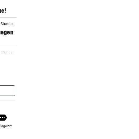
ge!
6 Stunden
 gegen
6 Stunden
schen
6 Stunden
ßt
7 Stunden
n
lagwort
7 Stunden