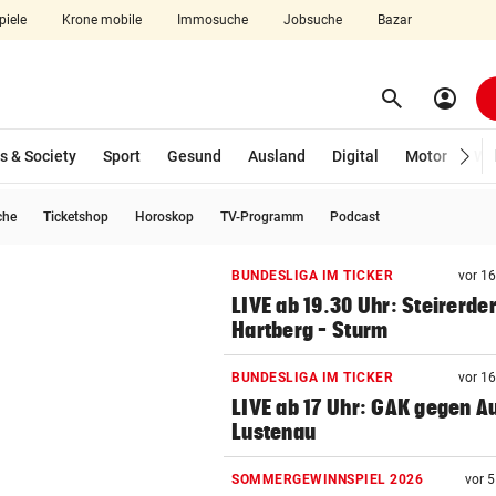
piele
Krone mobile
Immosuche
Jobsuche
Bazar
search
account_circle
Menü aufklappen
Suchen
s & Society
Sport
Gesund
Ausland
Digital
Motor
Wir
che
Ticketshop
Horoskop
TV-Programm
Podcast
len
BUNDESLIGA IM TICKER
vor 1
LIVE ab 19.30 Uhr: Steirerde
Hartberg – Sturm
BUNDESLIGA IM TICKER
vor 1
LIVE ab 17 Uhr: GAK gegen Au
Lustenau
SOMMERGEWINNSPIEL 2026
vor 