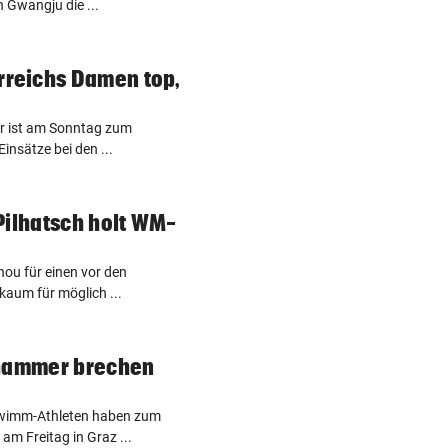
n Gwangju die ...
reichs Damen top,
r ist am Sonntag zum
insätze bei den ...
Pilhatsch holt WM-
hou für einen vor den
aum für möglich ...
shammer brechen
chwimm-Athleten haben zum
am Freitag in Graz ...