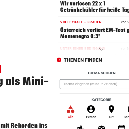
Wir verlosen 22 x 1
Getränkekühler für heiße Ta
VOLLEYBALL – FRAUEN
vor 
Österreich verliert EM-Test
Montenegro 0:3!
UNTER EINER BEDINGUNG
vor 
USA will Blockade von irani
THEMEN FINDEN
Häfen stoppen
THEMA SUCHEN
2. LIGA – 2. RUNDE
vor 
 als Mini-
3:0! Absteiger BW Linz schie
Wacker Innsbruck ab
(Pflichtfeld)
KATEGORIE
NACH ELFER-RÜCKNAHME
vor 
Hinterseer über VAR: „Ist ei
absoluter Skandal!“
Alle
Person
Ort
Sch
(ausgewählt)
mit Rekorden ins
WEGEN CEUTA-KRISE
vor 