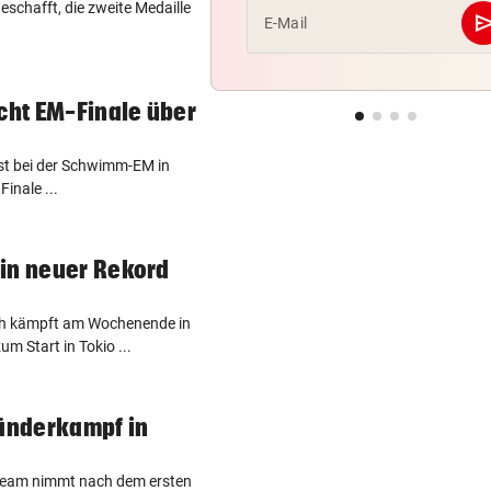
geschafft, die zweite Medaille
se
E-Mail
icht EM-Finale über
 ist bei der Schwimm-EM in
inale ...
in neuer Rekord
ch kämpft am Wochenende in
 Start in Tokio ...
länderkampf in
Team nimmt nach dem ersten