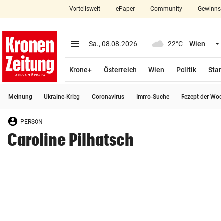
Vorteilswelt
ePaper
Community
Gewinns
close
Schließen
menu
Menü aufklappen
Sa., 08.08.2026
22°C
Wien
Abonnieren
Krone+
Österreich
Wien
Politik
Star
account_circle
arrow_right
Anmelden
Meinung
Ukraine-Krieg
Coronavirus
Immo-Suche
Rezept der Wo
pin_drop
arrow_right
Bundesland auswäh
Wien
PERSON
bookmark
Merkliste
Caroline Pilhatsch
Suchbegriff
search
eingeben