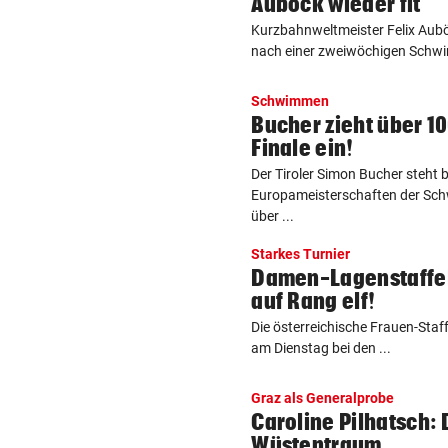
Auböck wieder fit
Kurzbahnweltmeister Felix Aubö
nach einer zweiwöchigen Schwi
Schwimmen
Bucher zieht über 10
Finale ein!
Der Tiroler Simon Bucher steht
Europameisterschaften der Sch
über ...
Starkes Turnier
Damen-Lagenstaffe
auf Rang elf!
Die österreichische Frauen-Staf
am Dienstag bei den ...
Graz als Generalprobe
Caroline Pilhatsch:
Wüstentraum