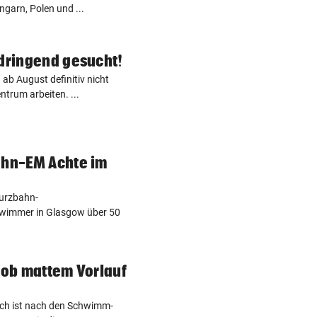
garn, Polen und ...
 dringend gesucht!
b August definitiv nicht
trum arbeiten. ...
ahn-EM Achte im
Kurzbahn-
hwimmer in Glasgow über 50
t ob mattem Vorlauf
atsch ist nach den Schwimm-