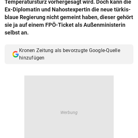
Temperatursturz vorhergesagt wird. Doch kann die
© Krone Multimedia GmbH & Co KG 2026
Ex-Diplomatin und Nahostexpertin die neue türkis-
Muthgasse 2, 1190 Wien
blaue Regierung nicht gemeint haben, dieser gehört
sie ja auf einem FPÖ-Ticket als Außenministerin
selbst an.
Kronen Zeitung als bevorzugte Google-Quelle
hinzufügen