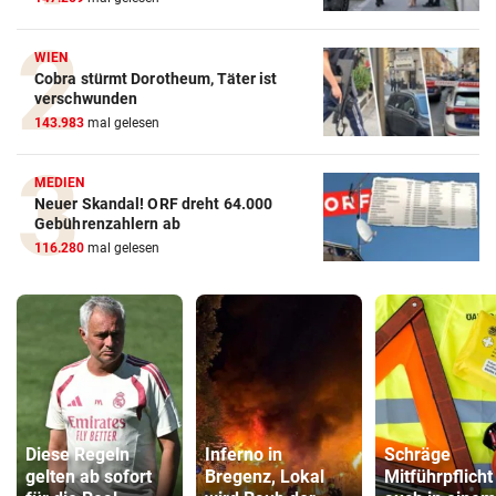
WIEN
Cobra stürmt Dorotheum, Täter ist
verschwunden
143.983
mal gelesen
MEDIEN
Neuer Skandal! ORF dreht 64.000
Gebührenzahlern ab
116.280
mal gelesen
Diese Regeln
Inferno in
Schräge
gelten ab sofort
Bregenz, Lokal
Mitführpflicht