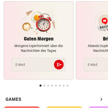
Guten Morgen
Br
Morgens topinformiert über die
Abends topin
Nachrichten des Tages
Nachrich
send
E-Mail
E-Mail
Abschicken
chevron_right
GAMES