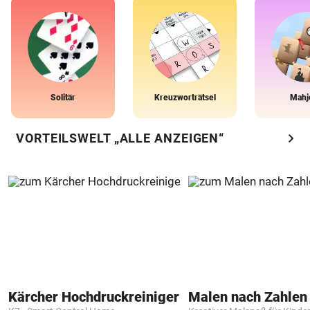
Solitär
Kreuzworträtsel
Mahj
chevron_right
VORTEILSWELT „ALLE ANZEIGEN“
Kärcher Hochdruckreiniger