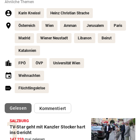
Ähnliche Themen
Karin Kneissl
Heinz Christian Strache
Österreich
Wien
Amman
Jerusalem
Paris
Madrid
Wiener Neustadt
Libanon
Beirut
Katalonien
FPÖ
ÖVP
Universität Wien
Weihnachten
Flüchtlingskrise
(ausgewählt)
Gelesen
Kommentiert
SALZBURG
TV-Star geht mit Kanzler Stocker hart
ins Gericht
147.259
mal gelesen