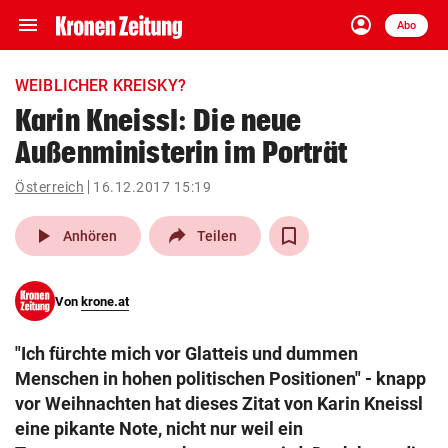
menu
account_circle
Navigation
Anmelden
Abo
close
Schließen
ein-/ausklappen
WEIBLICHER KREISKY?
Abonnieren
Karin Kneissl: Die neue
Außenministerin im Porträt
account_circle
arrow_right
Anmelden
Österreich
16.12.2017 15:19
pin_drop
arrow_right
Bundesland auswäh
Wien
play_arrow
Anhören
Teilen
bookmark
Merkliste
Von
krone.at
Suchbegriff
search
"Ich fürchte mich vor Glatteis und dummen
eingeben
Menschen in hohen politischen Positionen" - knapp
vor Weihnachten hat dieses Zitat von Karin Kneissl
eine pikante Note, nicht nur weil ein