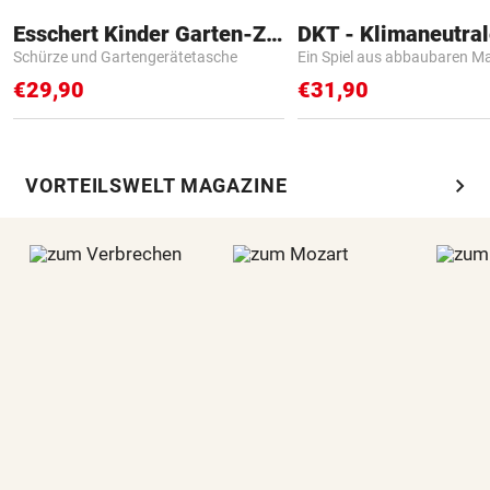
Esschert Kinder Garten-Zubehör
Schürze und Gartengerätetasche
Ein Spiel aus abbaubaren Ma
€29,90
€31,90
chevron_right
VORTEILSWELT MAGAZINE