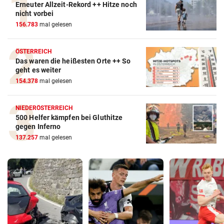
Erneuter Allzeit-Rekord ++ Hitze noch
nicht vorbei
156.783
mal gelesen
ÖSTERREICH
Das waren die heißesten Orte ++ So
geht es weiter
154.378
mal gelesen
NIEDERÖSTERREICH
500 Helfer kämpfen bei Gluthitze
gegen Inferno
137.257
mal gelesen