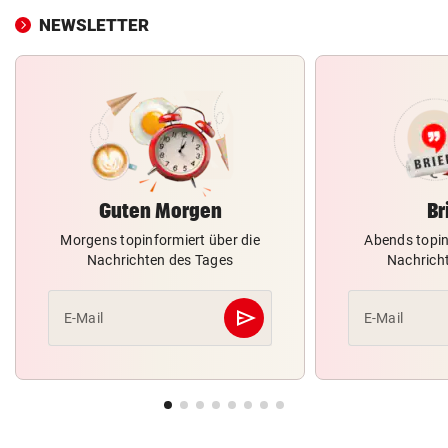
NEWSLETTER
Guten Morgen
Br
Morgens topinformiert über die
Abends topin
Nachrichten des Tages
Nachrich
send
E-Mail
E-Mail
Abschicken