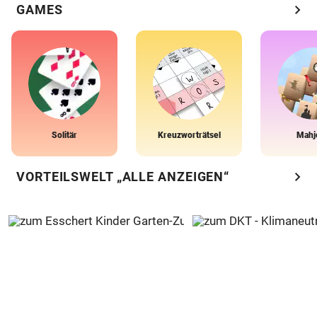
chevron_right
GAMES
Solitär
Kreuzworträtsel
Mahj
chevron_right
VORTEILSWELT „ALLE ANZEIGEN“