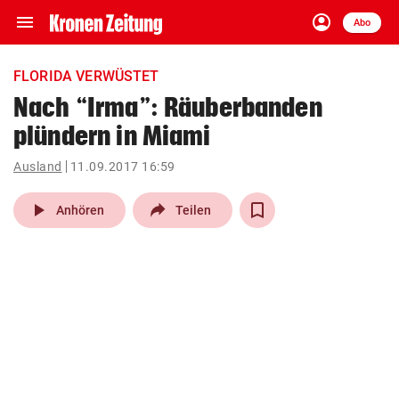
menu
account_circle
Navigation
Anmelden
Abo
close
Schließen
ein-/ausklappen
FLORIDA VERWÜSTET
Abonnieren
Nach “Irma”: Räuberbanden
plündern in Miami
account_circle
arrow_right
Anmelden
Ausland
11.09.2017 16:59
pin_drop
arrow_right
Bundesland auswäh
Wien
play_arrow
Anhören
Teilen
bookmark
Merkliste
Suchbegriff
search
eingeben