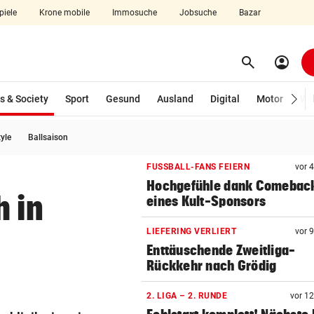
piele
Krone mobile
Immosuche
Jobsuche
Bazar
search
account_circle
Menü aufklappen
Suchen
(ausgewählt)
s & Society
Sport
Gesund
Ausland
Digital
Motor
Wir
tyle
Ballsaison
len
FUSSBALL-FANS FEIERN
vor 
Hochgefühle dank Comebac
h in
eines Kult-Sponsors
LIEFERING VERLIERT
vor 
Enttäuschende Zweitliga-
Rückkehr nach Grödig
2. LIGA – 2. RUNDE
vor 1