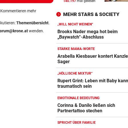
140.197
mal gelesen
SZENE SETZT SICH FEST
vor 
Drogenhandel explodiert im
ein Kommentieren mehr
MEHR STARS & SOCIETY
Wiener Bezirk Mariahilf
skutieren:
Themenübersicht
.
„WILL NICHT WEINEN“
KEIN ANTI-IRAN-PAKT
vor 
forum@krone.at
wenden.
Brooks Nader mega hot beim
Diese drei Länder schlossen
„Baywatch“-Abschluss
Militär-Bündnis
STARKE MAMA-WORTE
TOUR DE FRANCE – DAMEN
vor 
Arabella Kiesbauer kontert Kanzle
Sager
Polin Niewiadoma triumphie
Mont Ventoux
„HÖLLISCHE MIXTUR“
Rupert Grint: Leben mit Baby kan
traumatisch sein
EMOTIONALE BEDEUTUNG
Corinna & Danilo ließen sich
Partnertattoo stechen
SPRICHT ÜBER FAMILIE