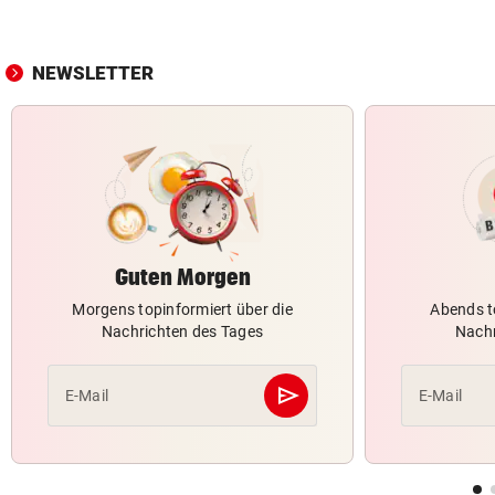
NEWSLETTER
Guten Morgen
Morgens topinformiert über die
Abends t
Nachrichten des Tages
Nachr
send
E-Mail
E-Mail
Abschicken