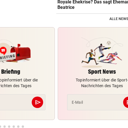
Royale Ehekrise? Das sagt Ehema
Beatrice
ALLE NEWS
Briefing
Sport News
opinformiert über die
Topinformiert über die Sport
ichten des Tages
Nachrichten des Tages
send
s
E-Mail
Abschicken