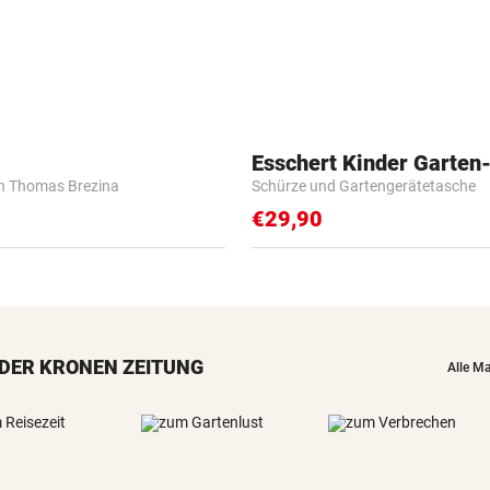
Esschert Kinder Garten
n Thomas Brezina
Schürze und Gartengerätetasche
€29,90
DER KRONEN ZEITUNG
Alle M