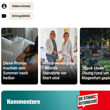
Selena Gomez
Entzugsklinik
Diese Promis
Primärversorgung
machen den
: Welche
„Black Hawk“-
Sommer noch
Standorte vor
Übung rund um
heißer
Start sind
Klagenfurt gepl