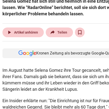
Selena Gomez hat sich still und heimlich in eine Entzu
© Krone Multimedia GmbH & Co KG 2026
lassen. Wie "RadarOnline" berichtet, soll sie sich dor
Muthgasse 2, 1190 Wien
körperlicher Probleme behandeln lassen.
play_arrow
Artikel anhören
Teilen
Kronen Zeitung als bevorzugte Google-Q
Im August hatte Selena Gomez ihre Tour gecancelt, s
ihrer Fans. Damals gab sie bekannt, dass sie sich um i
kümmern müsse und ihr Leben wieder in den Griff be
Sängerin leidet an der Krankheit Lupus.
Ein Insider erklärte nun: "Die Einrichtung ist nur für Fra
waldreichen Gegend. Sie bleibt mehr als 60 Tage dort