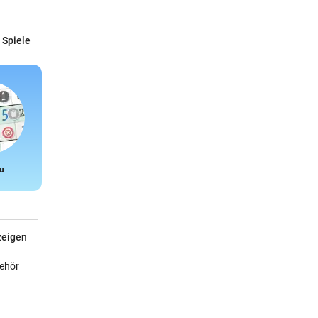
 Spiele
u
Snake
zeigen