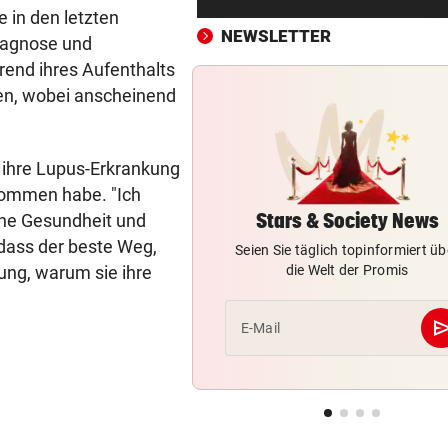
Spider-Man im BMW-Cockpit
 in den letzten
Anwalt auf den Plan
NEWSLETTER
iagnose und
rend ihres Aufenthalts
TROTZ ENTSCHULDIGUNG
vor 3
hen, wobei anscheinend
Sager wirkt nach: Mütter-
Aufstand gegen Kanzler
h ihre Lupus-Erkrankung
SCHLÜSSEL IM PKW
vor 4
kommen habe. "Ich
Dreijähriger Bub wurde aus
heißem Auto gerettet
Stars & Society News
ne Gesundheit und
dass der beste Weg,
Seien Sie täglich topinformiert üb
„BACKROOMS“
vor ein
erung, warum sie ihre
die Welt der Promis
Regiestar: „Jeder will von mi
Erfolgsrezept“
se
E-Mail
BEI WOLFURTTROPHY
vor ein
Lokalmatadorin und Tirol-
Youngster mit Sensation
IN PARIS VERHAFTET
vor 