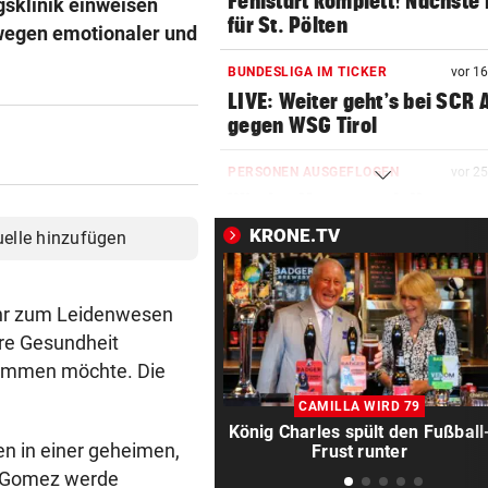
Fehlstart komplett! Nächste 
gsklinik einweisen
für St. Pölten
t wegen emotionaler und
BUNDESLIGA IM TICKER
vor 1
LIVE: Weiter geht’s bei SCR 
gegen WSG Tirol
PERSONEN AUSGEFLOGEN
vor 2
Wieder Muren nach Unwette
Dramatik im Valser Tal
KRONE.TV
uelle hinzufügen
IN GREENSBORO
vor 3
Straka verpasst bei PGA-Tur
ehr zum Leidenwesen
den Cut vorzeitig
hre Gesundheit
kommen möchte. Die
SCHRIEB WM-GESCHICHTE
vor 3
Bayern kassiert Millionen – 
CAMILLA WIRD 79
Transfer-Clou
König Charles spült den Fußball
uen in einer geheimen,
Frust runter
AUFREGUNG IM NETZ
vor 3
." Gomez werde