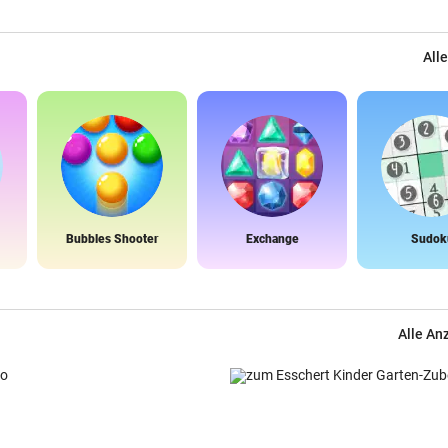
Alle
Bubbles Shooter
Exchange
Sudok
Alle An