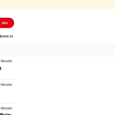
Abo
tschaft
krone.tv
Wissen
Gericht
Kolumnen
Freizeit
Reise
Ti
4 Minuten
k
9 Minuten
2 Minuten