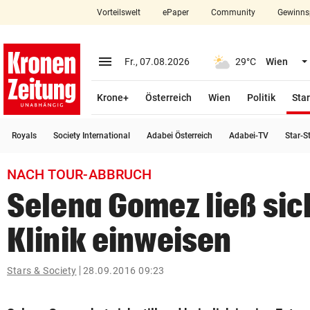
Vorteilswelt
ePaper
Community
Gewinns
close
Schließen
menu
Menü aufklappen
Fr., 07.08.2026
29°C
Wien
Abonnieren
Krone+
Österreich
Wien
Politik
Star
account_circle
arrow_right
Anmelden
Royals
Society International
Adabei Österreich
Adabei-TV
Star-S
pin_drop
arrow_right
Bundesland auswäh
Wien
NACH TOUR-ABBRUCH
bookmark
Merkliste
Selena Gomez ließ sic
Klinik einweisen
Suchbegriff
search
eingeben
Stars & Society
28.09.2016 09:23