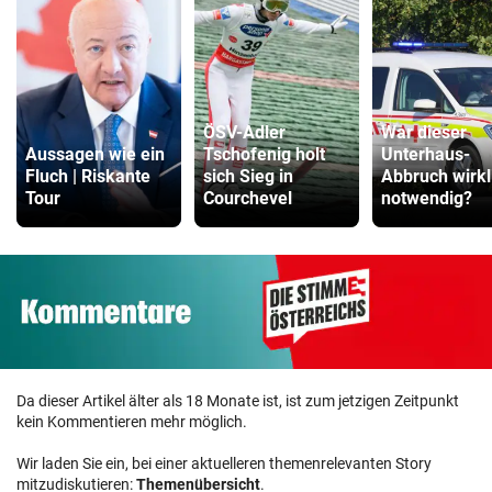
ÖSV-Adler
War dieser
Aussagen wie ein
Tschofenig holt
Unterhaus-
Fluch | Riskante
sich Sieg in
Abbruch wirkl
Tour
Courchevel
notwendig?
Da dieser Artikel älter als 18 Monate ist, ist zum jetzigen Zeitpunkt
kein Kommentieren mehr möglich.
Wir laden Sie ein, bei einer aktuelleren themenrelevanten Story
mitzudiskutieren:
Themenübersicht
.