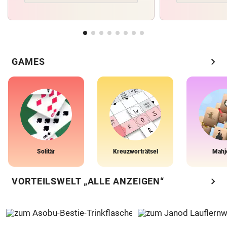
chevron_right
GAMES
Solitär
Kreuzworträtsel
Mahj
chevron_right
VORTEILSWELT „ALLE ANZEIGEN“