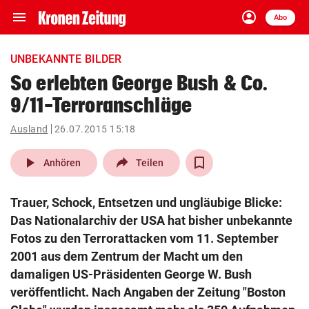
menu
account_circle
Navigation
Anmelden
Abo
close
Schließen
ein-/ausklappen
UNBEKANNTE BILDER
Abonnieren
So erlebten George Bush & Co.
9/11-Terroranschläge
account_circle
arrow_right
Anmelden
Ausland
26.07.2015 15:18
pin_drop
arrow_right
Bundesland auswäh
Wien
play_arrow
Anhören
Teilen
bookmark
Merkliste
Trauer, Schock, Entsetzen und ungläubige Blicke:
Das Nationalarchiv der USA hat bisher unbekannte
Suchbegriff
Fotos zu den Terrorattacken vom 11. September
search
eingeben
2001 aus dem Zentrum der Macht um den
damaligen US-Präsidenten George W. Bush
veröffentlicht. Nach Angaben der Zeitung "Boston