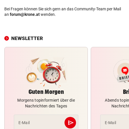
Bei Fragen können Sie sich gern an das Community-Team per Mail
an
forum@krone.at
wenden.
NEWSLETTER
Guten Morgen
Br
Morgens topinformiert über die
Abends topin
Nachrichten des Tages
Nachrich
send
E-Mail
E-Mail
Abschicken