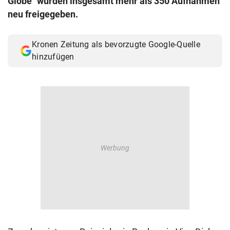
Globe" wurden insgesamt mehr als 350 Aufnahmen
© Krone Multimedia GmbH & Co KG 2026
neu freigegeben.
Muthgasse 2, 1190 Wien
Kronen Zeitung als bevorzugte Google-Quelle
hinzufügen