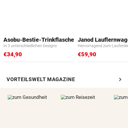
Asobu-Bestie-Trinkflasche
Janod Lauflernwa
In 3 unterschiedlichen Designs
Hervorragend zum Laufenle
€34,90
€59,90
chevron_right
VORTEILSWELT MAGAZINE