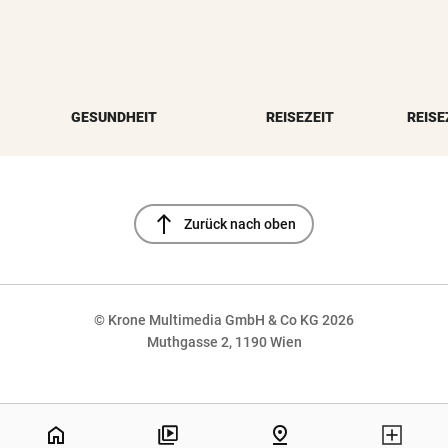
GESUNDHEIT
REISEZEIT
REISE
north
Zurück nach oben
© Krone Multimedia GmbH & Co KG 2026
Muthgasse 2, 1190 Wien
NaN%
home
pin_drop