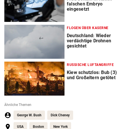
falschen Embryo
eingesetzt
FLOGEN ÜBER KASERNE
Deutschland: Wieder
verdächtige Drohnen
gesichtet
RUSSISCHE LUFTANGRIFFE
Kiew schutzlos: Bub (3)
und Großeltern getötet
Ähnliche Themen
George W. Bush
Dick Cheney
USA
Boston
New York