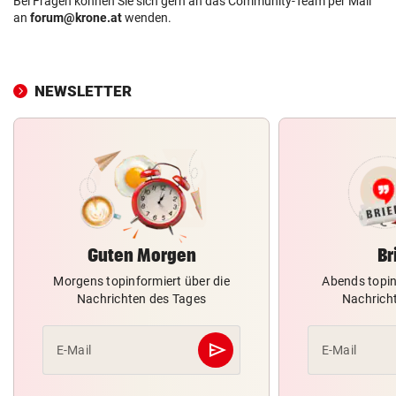
Bei Fragen können Sie sich gern an das Community-Team per Mail
an
forum@krone.at
wenden.
NEWSLETTER
Guten Morgen
Br
Morgens topinformiert über die
Abends topin
Nachrichten des Tages
Nachrich
send
E-Mail
E-Mail
Abschicken