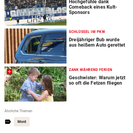
Hochgefühle dank
Comeback eines Kult-
Sponsors
SCHLÜSSEL IM PKW
Dreijähriger Bub wurde
aus heißem Auto gerettet
ZANK WÄHREND FERIEN
Geschwister: Warum jetzt
so oft die Fetzen fliegen
Ähnliche Themen
Mord