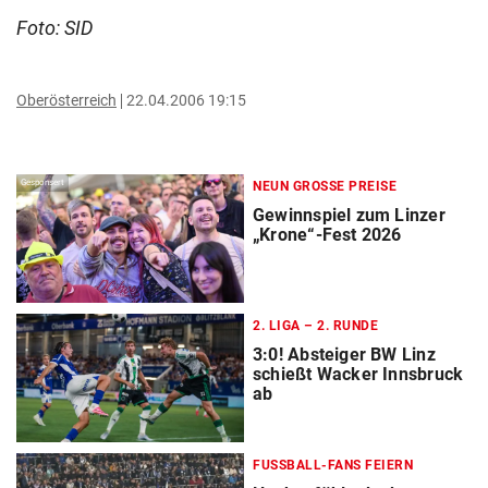
Foto: SID
Oberösterreich
22.04.2006 19:15
Gesponsert
NEUN GROSSE PREISE
Gewinnspiel zum Linzer
„Krone“-Fest 2026
2. LIGA – 2. RUNDE
3:0! Absteiger BW Linz
schießt Wacker Innsbruck
ab
FUSSBALL-FANS FEIERN