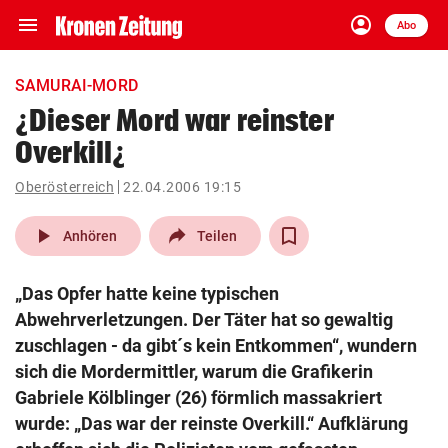
menu
account_circle
Navigation
Anmelden
Abo
close
Schließen
ein-/ausklappen
SAMURAI-MORD
Abonnieren
¿Dieser Mord war reinster
Overkill¿
account_circle
arrow_right
Anmelden
Oberösterreich
22.04.2006 19:15
pin_drop
arrow_right
Bundesland auswäh
Wien
play_arrow
Anhören
Teilen
bookmark
Merkliste
„Das Opfer hatte keine typischen
Abwehrverletzungen. Der Täter hat so gewaltig
Suchbegriff
zuschlagen - da gibt´s kein Entkommen“, wundern
search
eingeben
sich die Mordermittler, warum die Grafikerin
Gabriele Kölblinger (26) förmlich massakriert
wurde: „Das war der reinste Overkill.“ Aufklärung