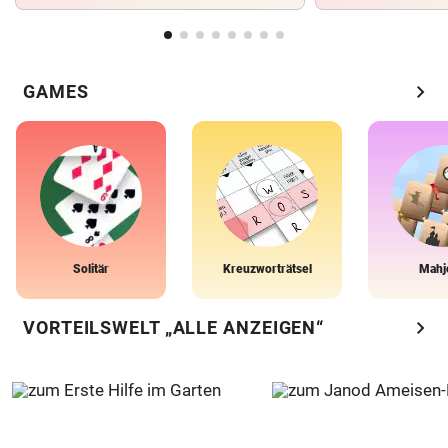
chevron_right
GAMES
Solitär
Kreuzworträtsel
Mahj
chevron_right
VORTEILSWELT „ALLE ANZEIGEN“