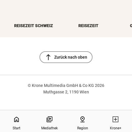
REISEZEIT SCHWEIZ
REISEZEIT
north
Zurück nach oben
© Krone Multimedia GmbH & Co KG 2026
Muthgasse 2, 1190 Wien
NaN%
home
pin_drop
Start
Mediathek
Region
Krone+