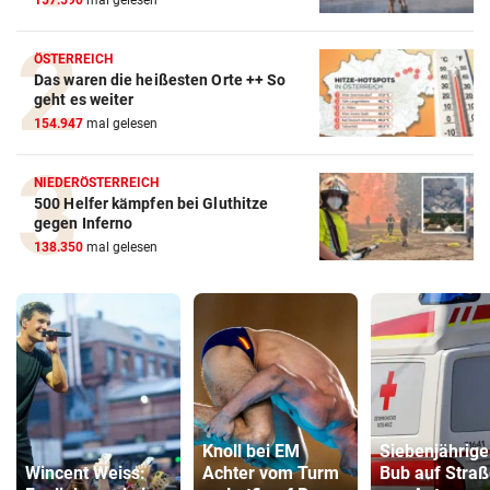
157.590
mal gelesen
ÖSTERREICH
Das waren die heißesten Orte ++ So
geht es weiter
154.947
mal gelesen
NIEDERÖSTERREICH
500 Helfer kämpfen bei Gluthitze
gegen Inferno
138.350
mal gelesen
Knoll bei EM
Siebenjährige
Wincent Weiss:
Achter vom Turm
Bub auf Stra