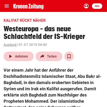
menu
account_circle
Navigation
Anmelden
Abo
close
Schließen
ein-/ausklappen
KALIFAT RÜCKT NÄHER
Abonnieren
Westeuropa – das neue
Schlachtfeld der IS-Krieger
account_circle
arrow_right
Anmelden
Ausland
01.07.2015 06:00
pin_drop
arrow_right
Bundesland auswäh
Wien
play_arrow
Anhören
Teilen
bookmark
Merkliste
Vor einem Jahr hat der Anführer der
Dschihadistenmiliz Islamischer Staat, Abu Bakr al-
Suchbegriff
Baghdadi, in den damals eroberten Gebieten in
search
eingeben
Syrien und im Irak ein Kalifat ausgerufen. Damit
erklärte sich Baghdadi zum Nachfolger des
Propheten Mohammed. Der islamistische