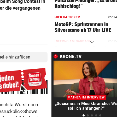
Polizisten-Mangel: „Es droht
g beim Song Contest in
Kahlschlag!“
ster die vergangenen
HIER IM TICKER
vor 1
MotoGP: Sprintrennen in
Silverstone ab 17 Uhr LIVE
INFERNO AM GARDASEE
vor 1
Entwarnung nach Brand:
Evakuierte dürfen zurück
KRONE.TV
uelle hinzufügen
SOMMERCUP 2026 LIVE:
vor 1
Hard um Platz drei – Kiel ge
Luzern im Finale!
HERZOG & CO. IN AKTION
vor 2
LIVE: Legendentreffen! Rapi
MATHEA IM INTERVIEW
gegen Werder Bremen
„Sexismus in Musikbranche: W
onchita Wurst noch
soll ich anfangen?“
hresrückblick-Shows
NACH WANDERUNG
vor 4