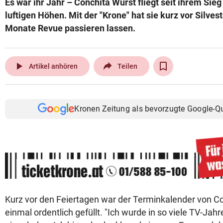
Es war ihr Jahr – Conchita Wurst fliegt seit ihrem Sie
© Krone Multimedia GmbH & Co KG 2026
luftigen Höhen. Mit der "Krone" hat sie kurz vor Silve
Muthgasse 2, 1190 Wien
Monate Revue passieren lassen.
play_arrow
Artikel anhören
Teilen
Kronen Zeitung als bevorzugte Google-Q
Kurz vor den Feiertagen war der Terminkalender von C
einmal ordentlich gefüllt. "Ich wurde in so viele TV-Ja