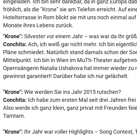
eingeladen. Ich bin sehr dankbar, da in ganz Europa dabe
fröhlich, als die "Krone" sie am Telefon erreicht. Auf ei
Hotelterrasse in Rom blickt sie mit uns noch einmal au
Monate ihres Lebens zurück.
"Krone":
Silvester vor einem Jahr – was war da Ihr grö
Conchita:
Ach, ich weiß gar nicht mehr. Ich bin eigentli
Pläne schmiedet. Natürlich stand damals schon der So
Mittelpunkt. Ich bin in Wien im MuTh-Theater aufgetret
Opernsängerin Natalia Ushakova hat immer wieder zu m
gewinnst garantiert! Darüber habe ich nur gelächelt.
"Krone":
Wie werden Sie ins Jahr 2015 rutschen?
Conchita:
Ich habe zum ersten Mal seit drei Jahren frei 
Also werde ich ganz klein, ganz privat mit Freunden fei
Tamtam.
"Krone":
Ihr Jahr war voller Highlights – Song Contest, 