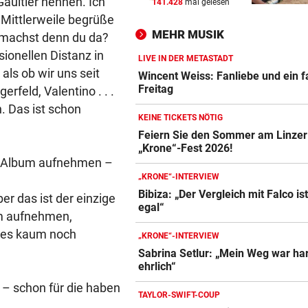
aultier nennen. Ich
141.428
mal gelesen
AUFSTEIGER WILL DUO
vor 
 Mittlerweile begrüße
Transfer-Hammer um gleich
MEHR MUSIK
 machst denn du da?
ÖFB-Teamspieler?
sionellen Distanz in
LIVE IN DER METASTADT
SCHWERE KOLLISIONEN
vor 
als ob wir uns seit
Wincent Weiss: Fanliebe und ein f
Tirol: Drei verletzte Biker n
Freitag
rfeld, Valentino . . .
heftigen Unfällen
. Das ist schon
KEINE TICKETS NÖTIG
VOM LAND KÄRNTEN
vor 
Feiern Sie den Sommer am Linzer
„Krone“-Fest 2026!
Mehr Geld für Kastration vo
hr Album aufnehmen –
Streunerkatzen
„KRONE“-INTERVIEW
Bibiza: „Der Vergleich mit Falco is
er das ist der einzige
egal“
um aufnehmen,
n es kaum noch
„KRONE“-INTERVIEW
Sabrina Setlur: „Mein Weg war har
ehrlich“
 – schon für die haben
TAYLOR-SWIFT-COUP