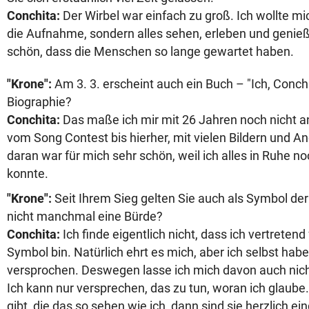
Conchita:
Der Wirbel war einfach zu groß. Ich wollte mic
die Aufnahme, sondern alles sehen, erleben und genieß
schön, dass die Menschen so lange gewartet haben.
"Krone":
Am 3. 3. erscheint auch ein Buch – "Ich, Conchit
Biographie?
Conchita:
Das maße ich mir mit 26 Jahren noch nicht an
vom Song Contest bis hierher, mit vielen Bildern und An
daran war für mich sehr schön, weil ich alles in Ruhe no
konnte.
"Krone":
Seit Ihrem Sieg gelten Sie auch als Symbol der
nicht manchmal eine Bürde?
Conchita:
Ich finde eigentlich nicht, dass ich vertretend
Symbol bin. Natürlich ehrt es mich, aber ich selbst hab
versprochen. Deswegen lasse ich mich davon auch nich
Ich kann nur versprechen, das zu tun, woran ich glau
gibt, die das so sehen wie ich, dann sind sie herzlich e