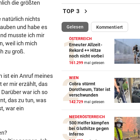
nlich die größten
ÖAMTC nicht gerufen: 130 Eu
chevron_right
TOP 3
Strafe für Lenker
natürlich nichts
glauben und habe es
(ausgewählt)
Gelesen
Kommentiert
NACH ARBEIT IM EINSATZ
vor 
end musste ich mir
60 Alarme zu Waldbränden i
ÖSTERREICH
, weil ich mich
einer Woche
Erneuter Allzeit-
Rekord ++ Hitze
h zu groß.
noch nicht vorbei
NAMEN VERWECHSELT
vor 
161.299
mal gelesen
Frau bekam in Italien falsch
Embryo eingesetzt
 ist ein Anruf meines
WIEN
er mir erzählt, das
Cobra stürmt
DREIMAL SO VIELE KÜHE
vor 
Dorotheum, Täter ist
. Darüber war ich so
Dürre bringt jetzt auch
verschwunden
rnt, das zu tun, was
Schlachthöfe ans Limit
142.729
mal gelesen
t, war ein
STATT SCHACHGENIE
vor 
NIEDERÖSTERREICH
András Baka soll neuer Präs
500 Helfer kämpfen
bei Gluthitze gegen
Ungarns werden
en?
Inferno