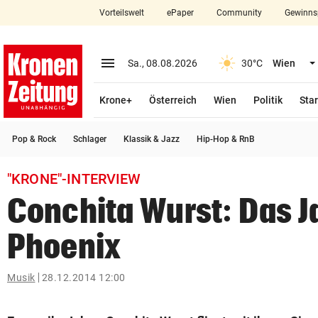
Vorteilswelt
ePaper
Community
Gewinns
close
Schließen
menu
Menü aufklappen
Sa., 08.08.2026
30°C
Wien
Abonnieren
Krone+
Österreich
Wien
Politik
Star
account_circle
arrow_right
Anmelden
Pop & Rock
Schlager
Klassik & Jazz
Hip-Hop & RnB
pin_drop
arrow_right
Bundesland auswäh
Wien
"KRONE"-INTERVIEW
bookmark
Merkliste
Conchita Wurst: Das J
Phoenix
Suchbegriff
search
eingeben
Musik
28.12.2014 12:00