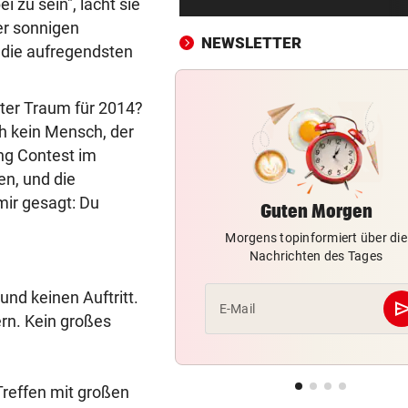
i zu sein", lacht sie
22-Jährige erlitt auf Hochst
ner sonnigen
Schwächeanfall
NEWSLETTER
f die aufregendsten
AFLE TOP-SPIEL:
vor ein
LIVE: Vienna Vikings treffen 
ßter Traum für 2014?
Wroclav Panthers
ch kein Mensch, der
ng Contest im
NACH ABSCHIED AUS RIED
vor ein
en, und die
Sieg! Erfolgreiches Debüt fü
Senft in Karlsruhe
ir gesagt: Du
Guten Morgen
Morgens topinformiert über die
BUNDESLIGA IM TICKER
vor ein
Nachrichten des Tages
LIVE ab 17 Uhr: GAK gegen Au
Lustenau
und keinen Auftritt.
se
E-Mail
ern. Kein großes
ALLES WAR KLAR, DANN
vor ein
Überraschende Gründe: Tran
Drama um Ilzer-Ass!
Treffen mit großen
GERICHTSENTSCHEIDUNG
vor ein