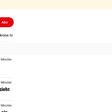
Abo
tschaft
krone.tv
Wissen
Gericht
Kolumnen
Freizeit
Reise
Ti
8 Minuten
3 Minuten
zieht
3 Minuten