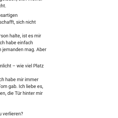
ht.
ösartigen
chafft, sich nicht
son halte, ist es mir
Ich habe einfach
ich jemanden mag. Aber
icht – wie viel Platz
ich habe mir immer
m gab. Ich liebe es,
, die Tür hinter mir
u verlieren?