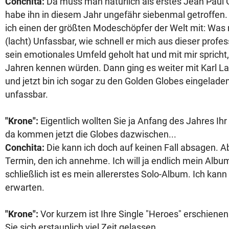
Conchita:
Da muss man natürlich als erstes Jean Paul G
habe ihn in diesem Jahr ungefähr siebenmal getroffen.
ich einen der größten Modeschöpfer der Welt mit: Was
(lacht) Unfassbar, wie schnell er mich aus dieser profes
sein emotionales Umfeld geholt hat und mit mir spricht, 
Jahren kennen würden. Dann ging es weiter mit Karl Lage
und jetzt bin ich sogar zu den Golden Globes eingeladen
unfassbar.
"Krone":
Eigentlich wollten Sie ja Anfang des Jahres I
da kommen jetzt die Globes dazwischen...
Conchita:
Die kann ich doch auf keinen Fall absagen. Ab
Termin, den ich annehme. Ich will ja endlich mein Alb
schließlich ist es mein allererstes Solo-Album. Ich kan
erwarten.
"Krone":
Vor kurzem ist Ihre Single "Heroes" erschienen
Sie sich erstaunlich viel Zeit gelassen.