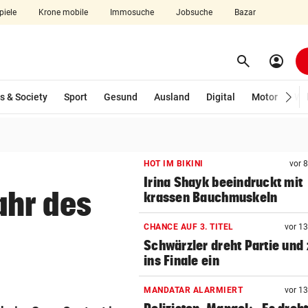
piele
Krone mobile
Immosuche
Jobsuche
Bazar
search
account_circle
Menü aufklappen
Suchen
s & Society
Sport
Gesund
Ausland
Digital
Motor
Wir
len
HOT IM BIKINI
vor 
Irina Shayk beeindruckt mit
ahr des
krassen Bauchmuskeln
CHANCE AUF 3. TITEL
vor 1
Schwärzler dreht Partie und 
ins Finale ein
MANDATAR ALARMIERT
vor 1