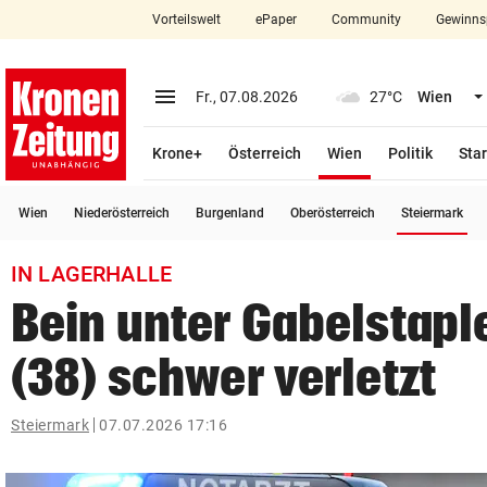
Vorteilswelt
ePaper
Community
Gewinns
close
Schließen
menu
Menü aufklappen
Fr., 07.08.2026
27°C
Wien
Abonnieren
(ausgewählt)
Krone+
Österreich
Wien
Politik
Star
account_circle
arrow_right
Anmelden
(a
Wien
Niederösterreich
Burgenland
Oberösterreich
Steiermark
pin_drop
arrow_right
Bundesland auswäh
Wien
IN LAGERHALLE
bookmark
Merkliste
Bein unter Gabelstaple
(38) schwer verletzt
Suchbegriff
search
eingeben
Steiermark
07.07.2026 17:16