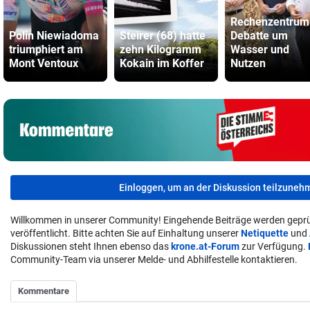
Rechenzentrum
Polin Niewiadoma
Steirer (68) hatte
Debatte um
triumphiert am
zehn Kilogramm
Wasser und
Mont Ventoux
Kokain im Koffer
Nutzen
Einloggen, um an der Diskussion teilzuneh
Willkommen in unserer Community! Eingehende Beiträge werden geprü
veröffentlicht. Bitte achten Sie auf Einhaltung unserer
Netiquette
und
Diskussionen steht Ihnen ebenso das
krone.at-Forum
zur Verfügung.
Community-Team via unserer Melde- und Abhilfestelle kontaktieren.