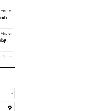
5 Minuten
eich
2 Minuten
rby
er Stunde
n um
er Stunde
m²
er Stunde