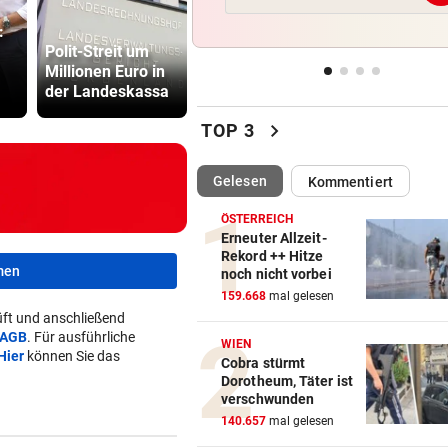
Regiestar: „Jeder will von mi
:
Spanische Polizei
Erfolgsrezept“
Polit-Streit um
zerschlägt
Sager wirkt
Millionen Euro in
Schleppernetzwer
Mütter-Auf
BEI WOLFURTTROPHY
vor 
der Landeskassa
k
gegen Kanz
Lokalmatadorin und Tirol-
chevron_right
Youngster mit Sensation
TOP 3
IN PARIS VERHAFTET
vor 
(ausgewählt)
Gelesen
Kommentiert
Steirer (68) hatte zehn Kilo
Kokain im Koffer
ÖSTERREICH
Erneuter Allzeit-
Rekord ++ Hitze
EU-MANDATAR ZU CEUTA:
vor 
men
noch nicht vorbei
„Etwas wie 2015 wird Europa
159.668
mal gelesen
mehr passieren!“
ft und anschließend
AGB
. Für ausführliche
WIEN
Hier
können Sie das
Cobra stürmt
Dorotheum, Täter ist
verschwunden
140.657
mal gelesen