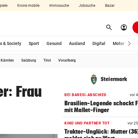
piele
Krone mobile
Immosuche
Jobsuche
Bazar
search
account_circle
Menü aufklappen
Suchen
s & Society
Sport
Gesund
Ausland
Digital
Motor
Wir
usgewählt)
Kärnten
Salzburg
Tirol
Vorarlberg
len
Steiermark
r: Frau
BEI BARESI-ABSCHIED
vor 
Brasilien-Legende schockt 
mit Mallet-Finger
KIND UND PARTNER TOT
vor 2
Traktor-Unglück: Mutter (36