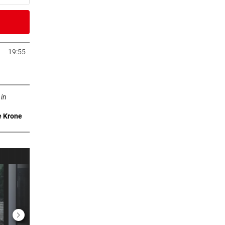
er Stunde
k
19:55
neuem Tab öffnen
2 Stunden
n neuem Tab öffnen
 in
e Krone
2 Stunden
Pleite
2 Stunden
r:
2 Stunden