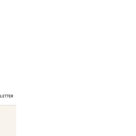
LETTER
Stars & Society News