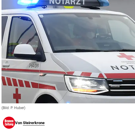
© Krone Multimedia GmbH & Co KG 2026
Muthgasse 2, 1190 Wien
(Bild: P. Huber)
Von
Steirerkrone