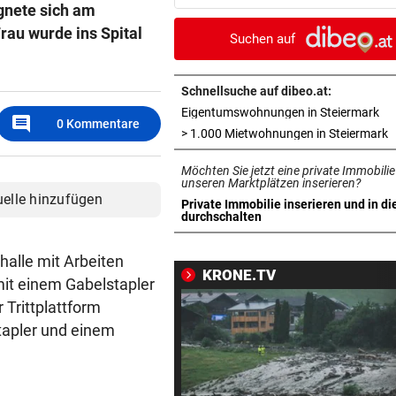
ignete sich am
misslicher Lage
rau wurde ins Spital
Suchen auf
FUSSBALL-FANS FEIERN
vor ein
Hochgefühle dank Comebac
eines Kult-Sponsors
Schnellsuche auf dibeo.at:
in 
Eigentumswohnungen in Steiermark
comment
0
Kommentare
LIEFERING VERLIERT
vor 
i
> 1.000 Mietwohnungen in Steiermark
Enttäuschende Zweitliga-
Möchten Sie jetzt eine private Immobilie
Rückkehr nach Grödig
unseren Marktplätzen inserieren?
uelle hinzufügen
Private Immobilie inserieren und in di
2. LIGA – 2. RUNDE
vor 
in neuem Tab öffnen
durchschalten
Fehlstart komplett! Nächste 
für St. Pölten
halle mit Arbeiten
KRONE.TV
mit einem Gabelstapler
WANDERER AUSGEFLOGEN
vor 
 Trittplattform
Wieder Muren nach Unwette
tapler und einem
Dramatik im Valser Tal
IN GREENSBORO
vor 