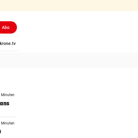
Abo
tschaft
krone.tv
Wissen
Gericht
Kolumnen
Freizeit
Reise
Ti
4 Minuten
Fans
5 Minuten
)