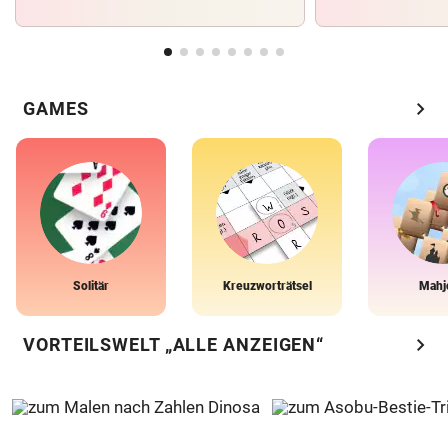
chevron_right
GAMES
Solitär
Kreuzworträtsel
Mahj
chevron_right
VORTEILSWELT „ALLE ANZEIGEN“