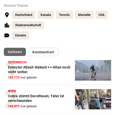
Ähnliche Themen
Deutschland
Kanada
Toronto
Marseille
USA
Staatsanwaltschaft
Einreise
(ausgewählt)
Gelesen
Kommentiert
ÖSTERREICH
Erneuter Allzeit-Rekord ++ Hitze noch
Action-Cam Vergleich
nicht vorbei
161.773
mal gelesen
ZUM VERGLEICH
Crosstrainer Vergleich
WIEN
Cobra stürmt Dorotheum, Täter ist
ZUM VERGLEICH
verschwunden
143.072
mal gelesen
E-Bike Vergleich
ZUM VERGLEICH