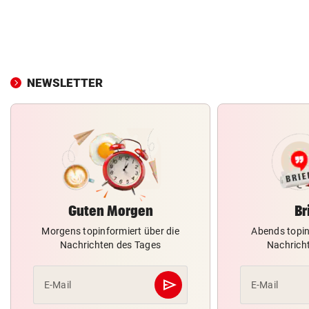
NEWSLETTER
Guten Morgen
Br
Morgens topinformiert über die
Abends topin
Nachrichten des Tages
Nachrich
send
E-Mail
E-Mail
Abschicken