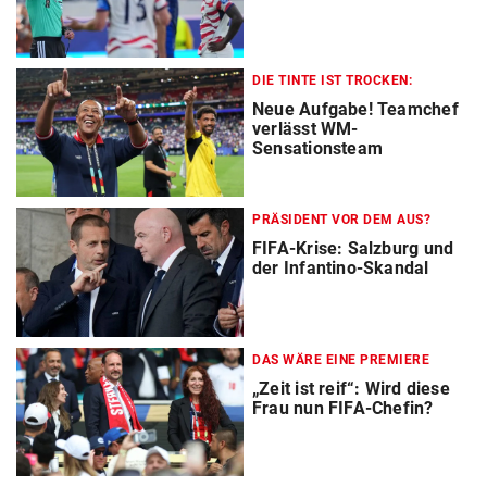
DIE TINTE IST TROCKEN:
Neue Aufgabe! Teamchef
verlässt WM-
Sensationsteam
PRÄSIDENT VOR DEM AUS?
FIFA-Krise: Salzburg und
der Infantino-Skandal
DAS WÄRE EINE PREMIERE
„Zeit ist reif“: Wird diese
Frau nun FIFA-Chefin?