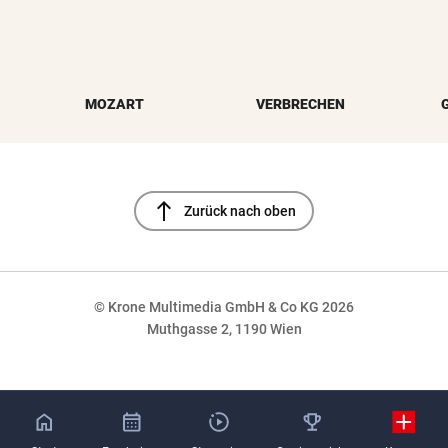
MOZART
VERBRECHEN
north
Zurück nach oben
© Krone Multimedia GmbH & Co KG 2026
Muthgasse 2, 1190 Wien
NaN%