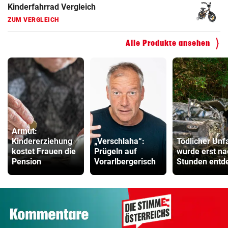
Kinderfahrrad Vergleich
ZUM VERGLEICH
Alle Produkte ansehen
Armut:
Kindererziehung
„Verschlaha“:
Tödlicher Unfa
kostet Frauen die
Prügeln auf
wurde erst na
Pension
Vorarlbergerisch
Stunden entd