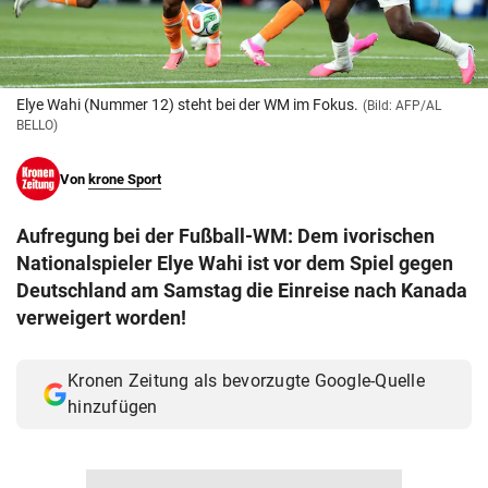
© Krone Multimedia GmbH & Co KG 2026
Muthgasse 2, 1190 Wien
Elye Wahi (Nummer 12) steht bei der WM im Fokus.
(Bild: AFP/AL
BELLO)
Von
krone Sport
Aufregung bei der Fußball-WM: Dem ivorischen
Nationalspieler Elye Wahi ist vor dem Spiel gegen
Deutschland am Samstag die Einreise nach Kanada
verweigert worden!
Kronen Zeitung als bevorzugte Google-Quelle
hinzufügen