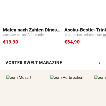
Malen nach Zahlen Dinosaurier
Asobu-Bestie-Trin
Kreativer Malspaß für Kinder
In 3 unterschiedlichen Desig
€19,90
€34,90
chevron_right
VORTEILSWELT MAGAZINE