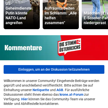
US-
Geheimdienste:
Aufräumarbeiten
Putin könnte
im Schlamm: „Alle
Mädchen (8) 
NATO-Land
helfen
E-Scooter-Fa
angreifen
zusammen“
niedergerast
Einloggen, um an der Diskussion teilzunehmen
Willkommen in unserer Community! Eingehende Beiträge werden
geprüft und anschließend veröffentlicht. Bitte achten Sie auf
Einhaltung unserer
Netiquette
und
AGB
. Für ausführliche
Diskussionen steht Ihnen ebenso das
krone.at-Forum
zur
Verfügung.
Hier
können Sie das Community-Team via unserer
Melde- und Abhilfestelle kontaktieren.