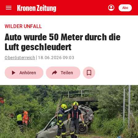
menu
account_circle
Navigation
Anmelden
Abo
close
Schließen
ein-/ausklappen
WILDER UNFALL
Abonnieren
Auto wurde 50 Meter durch die
Luft geschleudert
account_circle
arrow_right
Anmelden
Oberösterreich
18.06.2026 09:03
pin_drop
arrow_right
Bundesland auswäh
Wien
play_arrow
Anhören
Teilen
bookmark
Merkliste
Suchbegriff
search
eingeben