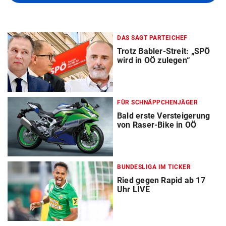
DAS SAGT PARTEICHEF
Trotz Babler-Streit: „SPÖ
wird in OÖ zulegen“
FÜR SCHNÄPPCHENJÄGER
Bald erste Versteigerung
von Raser-Bike in OÖ
BUNDESLIGA IM TICKER
Ried gegen Rapid ab 17
Uhr LIVE