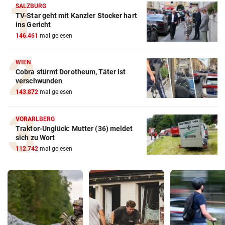
SALZBURG
TV-Star geht mit Kanzler Stocker hart
ins Gericht
146.461
mal gelesen
WIEN
Cobra stürmt Dorotheum, Täter ist
verschwunden
143.872
mal gelesen
VORARLBERG
Traktor-Unglück: Mutter (36) meldet
sich zu Wort
112.742
mal gelesen