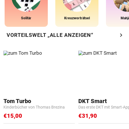
Solitär
Kreuzworträtsel
Mahj
chevron_right
VORTEILSWELT „ALLE ANZEIGEN“
Tom Turbo
DKT Smart
Kinderbücher von Thomas Brezina
Das erste DKT mit Smart-Ap
€15,00
€31,90