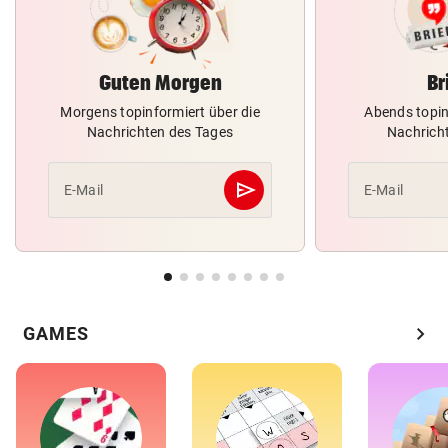
Guten Morgen
Br
Morgens topinformiert über die
Abends topin
Nachrichten des Tages
Nachrich
send
E-Mail
E-Mail
Abschicken
chevron_right
GAMES