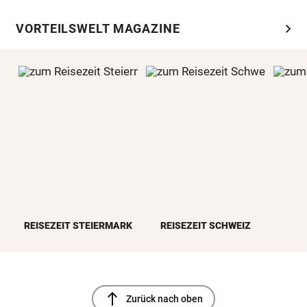
chevron_right
VORTEILSWELT MAGAZINE
REISEZEIT STEIERMARK
REISEZEIT SCHWEIZ
north
Zurück nach oben