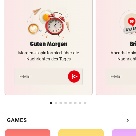
Guten Morgen
Br
Morgens topinformiert über die
Abends topin
Nachrichten des Tages
Nachrich
send
E-Mail
E-Mail
Abschicken
chevron_right
GAMES