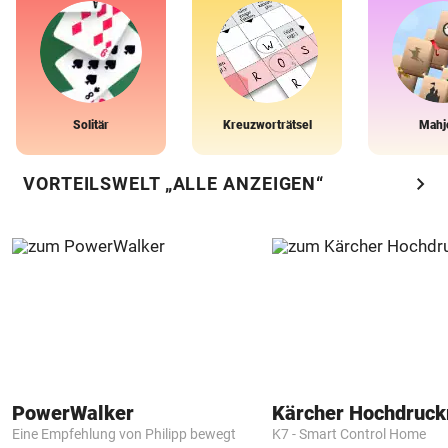
Solitär
Kreuzworträtsel
Mahj
chevron_right
VORTEILSWELT „ALLE ANZEIGEN“
PowerWalker
Kärcher Hochdruck
Eine Empfehlung von Philipp bewegt
K7 - Smart Control Home