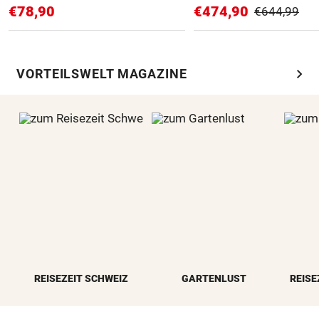
€78,90
€474,90
€644,99
chevron_right
VORTEILSWELT MAGAZINE
REISEZEIT SCHWEIZ
GARTENLUST
REISE