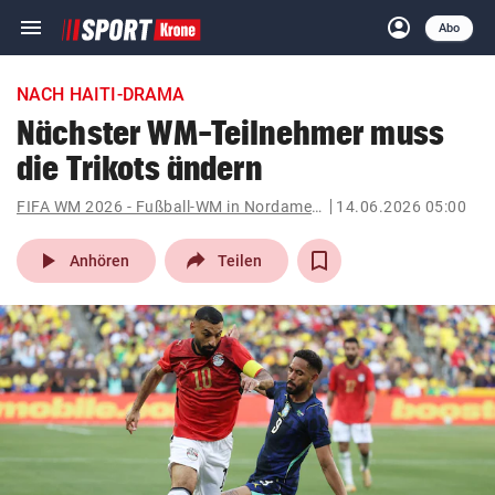
menu
account_circle
Navigation
Anmelden
Abo
close
Schließen
ein-/ausklappen
NACH HAITI-DRAMA
Abonnieren
Nächster WM-Teilnehmer muss
die Trikots ändern
account_circle
arrow_right
Anmelden
FIFA WM 2026 - Fußball-WM in Nordamerika
14.06.2026 05:00
pin_drop
arrow_right
Bundesland auswäh
Wien
play_arrow
Anhören
Teilen
bookmark
Merkliste
Suchbegriff
search
eingeben