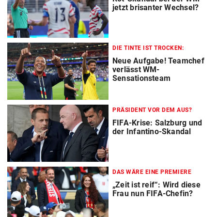
jetzt brisanter Wechsel?
DIE TINTE IST TROCKEN:
Neue Aufgabe! Teamchef
verlässt WM-
Sensationsteam
PRÄSIDENT VOR DEM AUS?
FIFA-Krise: Salzburg und
der Infantino-Skandal
DAS WÄRE EINE PREMIERE
„Zeit ist reif“: Wird diese
Frau nun FIFA-Chefin?