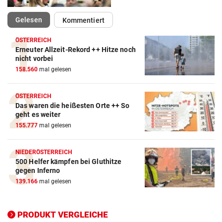
(ausgewählt)
Gelesen
Kommentiert
ÖSTERREICH
Erneuter Allzeit-Rekord ++ Hitze noch
Action-Cam Vergleich
nicht vorbei
158.560
mal gelesen
ZUM VERGLEICH
Crosstrainer Vergleich
ÖSTERREICH
Das waren die heißesten Orte ++ So
ZUM VERGLEICH
geht es weiter
155.777
mal gelesen
E-Bike Vergleich
ZUM VERGLEICH
NIEDERÖSTERREICH
500 Helfer kämpfen bei Gluthitze
Elektro-Scooter Vergleich
gegen Inferno
ZUM VERGLEICH
139.166
mal gelesen
Ergometer Vergleich
ZUM VERGLEICH
PRODUKT VERGLEICHE