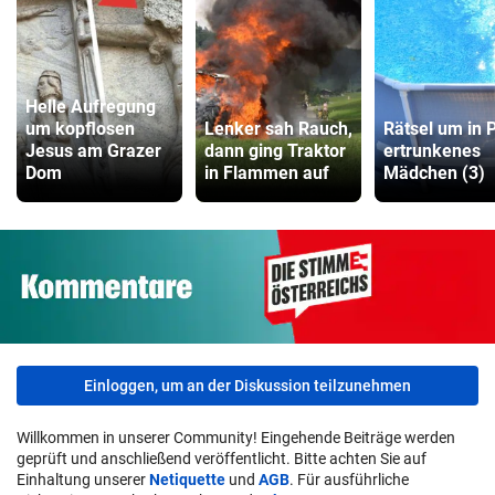
Helle Aufregung
um kopflosen
Lenker sah Rauch,
Rätsel um in 
Jesus am Grazer
dann ging Traktor
ertrunkenes
Dom
in Flammen auf
Mädchen (3)
Einloggen, um an der Diskussion teilzunehmen
Willkommen in unserer Community! Eingehende Beiträge werden
geprüft und anschließend veröffentlicht. Bitte achten Sie auf
Einhaltung unserer
Netiquette
und
AGB
. Für ausführliche