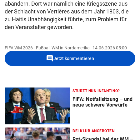
abändern. Dort war nämlich eine Kriegsszene aus
der Schlacht von Vertières aus dem Jahr 1803, die
zu Haitis Unabhängigkeit führte, zum Problem für
den Veranstalter geworden.
FIFA WM 2026 - Fußball-WM in Nordamerika
14.06.2026 05:00
comment
Jetzt kommentieren
STÜRZT NUN INFANTINO?
FIFA: Notfallsitzung – und
neue schwere Vorwürfe
BEI KLUB ANGEBOTEN
Rot-Skandal bei der WM –