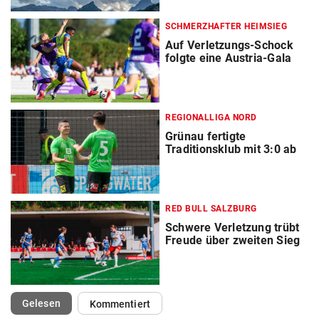
SCHMERZHAFTER HEIMSIEG
Auf Verletzungs-Schock
folgte eine Austria-Gala
REGIONALLIGA NORD
Grünau fertigte
Traditionsklub mit 3:0 ab
RED BULL SALZBURG
Schwere Verletzung trübt
Freude über zweiten Sieg
(ausgewählt)
Gelesen
Kommentiert