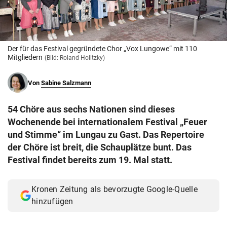
© Krone Multimedia GmbH & Co KG 2026
Muthgasse 2, 1190 Wien
Der für das Festival gegründete Chor „Vox Lungowe“ mit 110
Mitgliedern
(Bild: Roland Holitzky)
Von
Sabine Salzmann
54 Chöre aus sechs Nationen sind dieses
Wochenende bei internationalem Festival „Feuer
und Stimme“ im Lungau zu Gast. Das Repertoire
der Chöre ist breit, die Schauplätze bunt. Das
Festival findet bereits zum 19. Mal statt.
Kronen Zeitung als bevorzugte Google-Quelle
hinzufügen