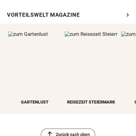
chevron_right
VORTEILSWELT MAGAZINE
GARTENLUST
REISEZEIT STEIERMARK
north
Zurück nach oben