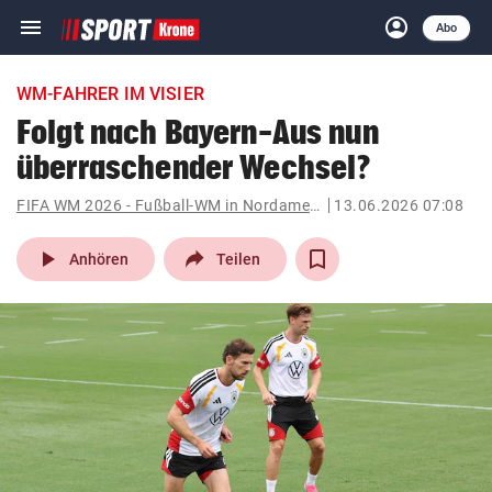
menu
account_circle
Navigation
Anmelden
Abo
close
Schließen
ein-/ausklappen
WM-FAHRER IM VISIER
Abonnieren
Folgt nach Bayern-Aus nun
überraschender Wechsel?
account_circle
arrow_right
Anmelden
FIFA WM 2026 - Fußball-WM in Nordamerika
13.06.2026 07:08
pin_drop
arrow_right
Bundesland auswäh
Wien
play_arrow
Anhören
Teilen
bookmark
Merkliste
Suchbegriff
search
eingeben