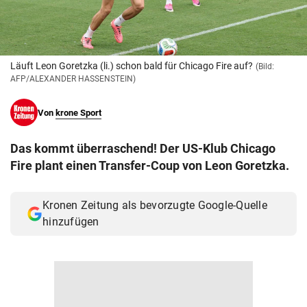
© Krone Multimedia GmbH & Co KG 2026
Muthgasse 2, 1190 Wien
Läuft Leon Goretzka (li.) schon bald für Chicago Fire auf?
(Bild:
AFP/ALEXANDER HASSENSTEIN)
Von
krone Sport
Das kommt überraschend! Der US-Klub Chicago
Fire plant einen Transfer-Coup von Leon Goretzka.
Kronen Zeitung als bevorzugte Google-Quelle
hinzufügen