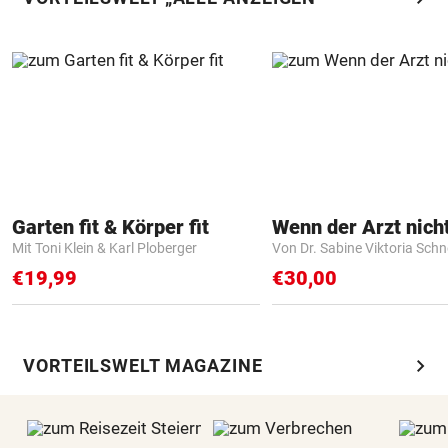
Garten fit & Körper fit
Mit Toni Klein & Karl Ploberger
Von Dr. Sabine Viktoria Schn
€19,99
€30,00
chevron_right
VORTEILSWELT MAGAZINE