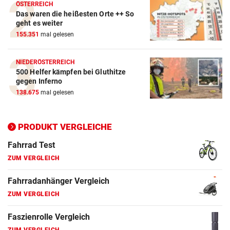
Crosstrainer Vergleich
ÖSTERREICH
Das waren die heißesten Orte ++ So
ZUM VERGLEICH
geht es weiter
155.351
mal gelesen
E-Bike Vergleich
ZUM VERGLEICH
NIEDERÖSTERREICH
500 Helfer kämpfen bei Gluthitze
Elektro-Scooter Vergleich
gegen Inferno
ZUM VERGLEICH
138.675
mal gelesen
Ergometer Vergleich
ZUM VERGLEICH
PRODUKT VERGLEICHE
Fahrrad Test
ZUM VERGLEICH
Fahrradanhänger Vergleich
ZUM VERGLEICH
Faszienrolle Vergleich
ZUM VERGLEICH