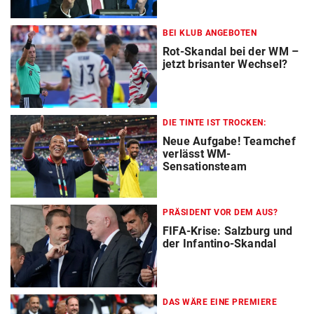
BEI KLUB ANGEBOTEN
Rot-Skandal bei der WM –
jetzt brisanter Wechsel?
DIE TINTE IST TROCKEN:
Neue Aufgabe! Teamchef
verlässt WM-
Sensationsteam
PRÄSIDENT VOR DEM AUS?
FIFA-Krise: Salzburg und
der Infantino-Skandal
DAS WÄRE EINE PREMIERE