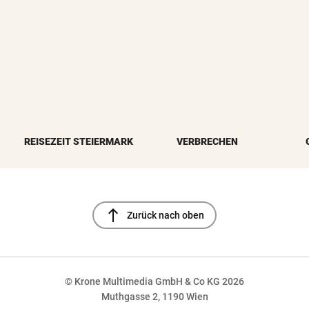
REISEZEIT STEIERMARK
VERBRECHEN
north
Zurück nach oben
© Krone Multimedia GmbH & Co KG 2026
Muthgasse 2, 1190 Wien