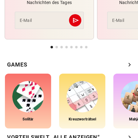
Nachrichten des Tages
Nachrich
send
E-Mail
E-Mail
Abschicken
chevron_right
GAMES
Solitär
Kreuzworträtsel
Mahj
chevron_right
VORTEILSWELT „ALLE ANZEIGEN“