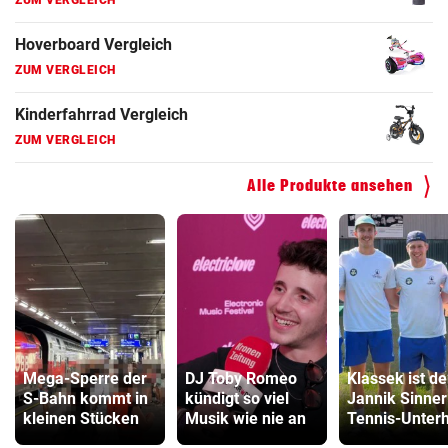
Hoverboard Vergleich
ZUM VERGLEICH
Kinderfahrrad Vergleich
ZUM VERGLEICH
Alle Produkte ansehen
Mega-Sperre der
DJ Toby Romeo
Klassek ist de
S-Bahn kommt in
kündigt so viel
Jannik Sinner
kleinen Stücken
Musik wie nie an
Tennis-Unter