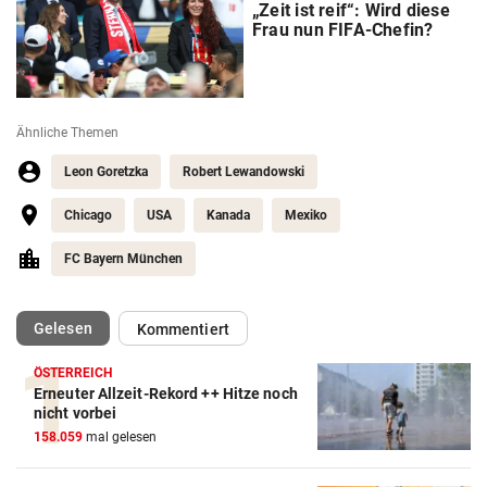
„Zeit ist reif“: Wird diese
Frau nun FIFA-Chefin?
Ähnliche Themen
Leon Goretzka
Robert Lewandowski
Chicago
USA
Kanada
Mexiko
FC Bayern München
(ausgewählt)
Gelesen
Kommentiert
ÖSTERREICH
Erneuter Allzeit-Rekord ++ Hitze noch
Action-Cam Vergleich
nicht vorbei
158.059
mal gelesen
ZUM VERGLEICH