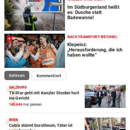
Im Südburgenland heißt
es: Dusche statt
Badewanne!
NACH FRANKFURT-WECHSEL
Klepeisz:
„Herausforderung, die ich
haben wollte“
(ausgewählt)
Gelesen
Kommentiert
SALZBURG
TV-Star geht mit Kanzler Stocker hart
ins Gericht
145.644
mal gelesen
WIEN
Cobra stürmt Dorotheum, Täter ist