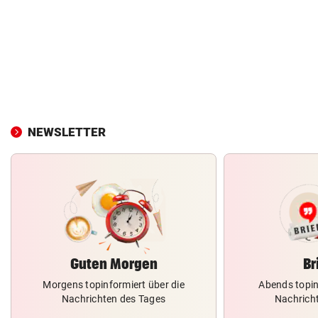
NEWSLETTER
Guten Morgen
Br
Morgens topinformiert über die
Abends topin
Nachrichten des Tages
Nachrich