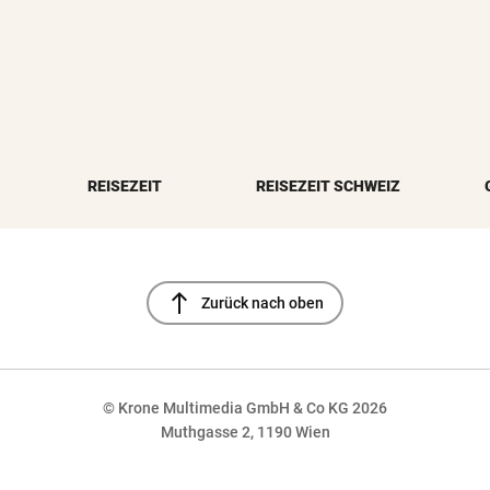
REISEZEIT
REISEZEIT SCHWEIZ
north
Zurück nach oben
© Krone Multimedia GmbH & Co KG 2026
Muthgasse 2, 1190 Wien