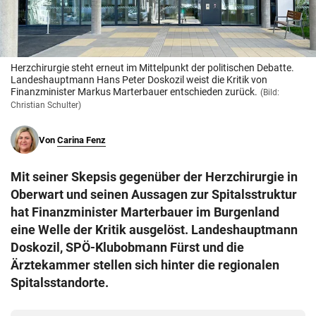
© Krone Multimedia GmbH & Co KG 2026
Muthgasse 2, 1190 Wien
Herzchirurgie steht erneut im Mittelpunkt der politischen Debatte.
Landeshauptmann Hans Peter Doskozil weist die Kritik von
Finanzminister Markus Marterbauer entschieden zurück.
(Bild:
Christian Schulter)
Von
Carina Fenz
Mit seiner Skepsis gegenüber der Herzchirurgie in
Oberwart und seinen Aussagen zur Spitalsstruktur
hat Finanzminister Marterbauer im Burgenland
eine Welle der Kritik ausgelöst. Landeshauptmann
Doskozil, SPÖ-Klubobmann Fürst und die
Ärztekammer stellen sich hinter die regionalen
Spitalsstandorte.