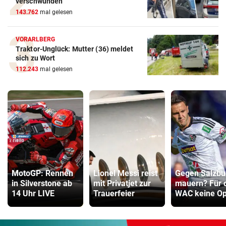
verschwunden
143.762
mal gelesen
VORARLBERG
Traktor-Unglück: Mutter (36) meldet
sich zu Wort
112.243
mal gelesen
MotoGP: Rennen
Lionel Messi reist
Gegen Salzbu
in Silverstone ab
mit Privatjet zur
mauern? Für 
14 Uhr LIVE
Trauerfeier
WAC keine Op