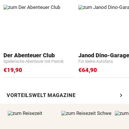
Der Abenteuer Club
Janod Dino-Garag
Spielerische Abenteuer mit Piatnik
Für kleine Autofans
€19,90
€64,90
chevron_right
VORTEILSWELT MAGAZINE