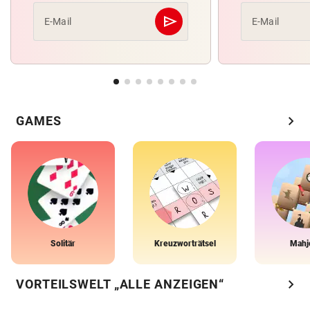
send
E-Mail
E-Mail
Abschicken
chevron_right
GAMES
Solitär
Kreuzworträtsel
Mahj
chevron_right
VORTEILSWELT „ALLE ANZEIGEN“