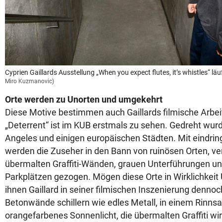
Cyprien Gaillards Ausstellung „When you expect flutes, it’s whistles“ läu
Miro Kuzmanovic)
Orte werden zu Unorten und umgekehrt
Diese Motive bestimmen auch Gaillards filmische Arbeit,
„Deterrent“ ist im KUB erstmals zu sehen. Gedreht wurd
Angeles und einigen europäischen Städten. Mit eindri
werden die Zuseher in den Bann von ruinösen Orten, v
übermalten Graffiti-Wänden, grauen Unterführungen u
Parkplätzen gezogen. Mögen diese Orte in Wirklichkeit U
ihnen Gaillard in seiner filmischen Inszenierung denno
Betonwände schillern wie edles Metall, in einem Rinnsal
orangefarbenes Sonnenlicht, die übermalten Graffiti wir