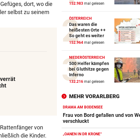
 Gefüges, dort, wo die
152.983
mal gelesen
tler selbst zu seinem
ÖSTERREICH
Das waren die
heißesten Orte ++
So geht es weiter
Gaillards Fotoarbeiten in Papierschalen
(
152.964
mal gelesen
NIEDERÖSTERREICH
500 Helfer kämpfen
bei Gluthitze gegen
Inferno
verrät
132.216
mal gelesen
cht
MEHR VORARLBERG
DRAMA AM BODENSEE
Frau von Bord gefallen und von W
verschluckt
 Rattenfänger von
„OANEN IN DR KRONE“
ließlich die Kinder.