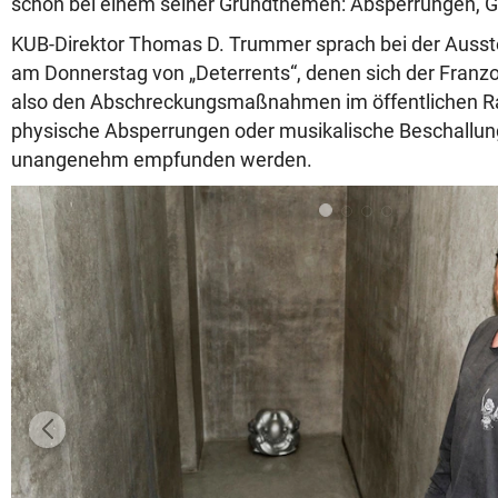
schon bei einem seiner Grundthemen: Absperrungen, G
KUB-Direktor Thomas D. Trummer sprach bei der Ausst
am Donnerstag von „Deterrents“, denen sich der Franz
also den Abschreckungsmaßnahmen im öffentlichen R
physische Absperrungen oder musikalische Beschallung
unangenehm empfunden werden.