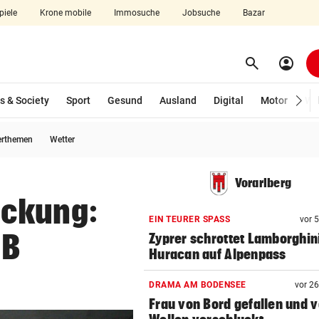
piele
Krone mobile
Immosuche
Jobsuche
Bazar
search
account_circle
Menü aufklappen
Suchen
s & Society
Sport
Gesund
Ausland
Digital
Motor
Wir
erthemen
Wetter
len
Vorarlberg
eckung:
EIN TEURER SPASS
vor 
UB
Zyprer schrottet Lamborghin
Huracan auf Alpenpass
DRAMA AM BODENSEE
vor 2
Frau von Bord gefallen und 