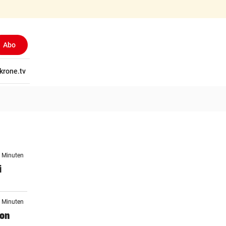
Abo
tschaft
krone.tv
Wissen
Gericht
Kolumnen
Freizeit
Reise
Ti
5 Minuten
i
6 Minuten
von