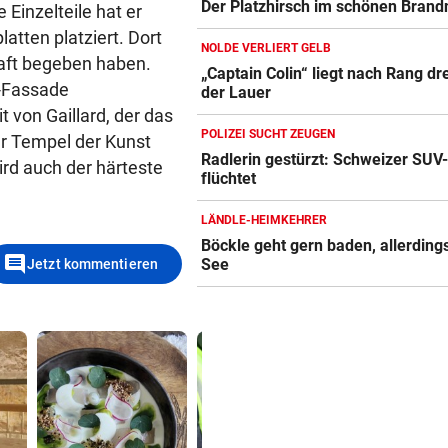
Der Platzhirsch im schönen Brand
Einzelteile hat er
tten platziert. Dort
NOLDE VERLIERT GELB
haft begeben haben.
„Captain Colin“ liegt nach Rang dre
B-Fassade
der Lauer
t von Gaillard, der das
POLIZEI SUCHT ZEUGEN
er Tempel der Kunst
Radlerin gestürzt: Schweizer SUV
rd auch der härteste
flüchtet
LÄNDLE-HEIMKEHRER
Böckle geht gern baden, allerding
comment
See
Jetzt kommentieren