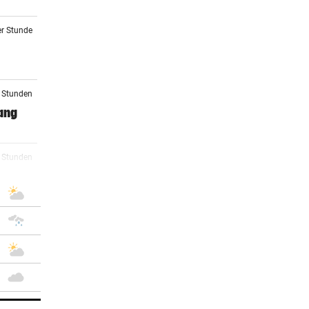
er Stunde
2 Stunden
ang
3 Stunden
r
3 Stunden
5 Stunden
 gibt