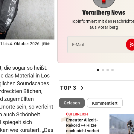
Neue Pfandstationen helfen
Umwelt und Menschen
Vorarlberg News
Topinformiert mit den Nachricht
„TEAM VORARLBERG“ TOP
vor 
aus Vorarlberg
Tobi Nolde fliegt auf Guadel
ins Gelbe Trikot
se
ft bis 4. Oktober 2026.
(Bild:
E-Mail
BILYK UND HERBURGER
vor 
Das Schaulaufen der Stars 
Sommercup in Hard
 die sogar so heißt.
e das Material in Los
MUSS INS GEFÄNGNIS
vor 
nglichen Soundscapes
Russe importierte kiloweise
chevron_right
TOP 3
erdreckten Bächen,
Cannabis aus den USA
nd zugemüllten
(ausgewählt)
Gelesen
Kommentiert
norte sein, so verleiht
ch auch Schönheit.
ÖSTERREICH
Erneuter Allzeit-
 spiegelt sich
Rekord ++ Hitze
ken wie kuratiert. „Das
noch nicht vorbei