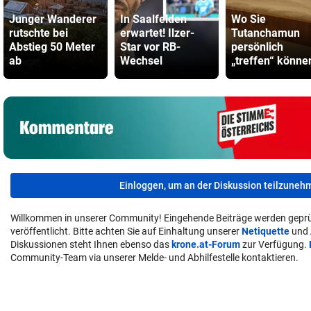
Junger Wanderer
In Saalfelden
Wo Sie
rutschte bei
erwartet! Ilzer-
Tutanchamun
Abstieg 50 Meter
Star vor RB-
persönlich
ab
Wechsel
„treffen“ könne
Einloggen, um an der Diskussion teilzuneh
Willkommen in unserer Community! Eingehende Beiträge werden geprü
veröffentlicht. Bitte achten Sie auf Einhaltung unserer
Netiquette
und
Diskussionen steht Ihnen ebenso das
krone.at-Forum
zur Verfügung.
Community-Team via unserer Melde- und Abhilfestelle kontaktieren.