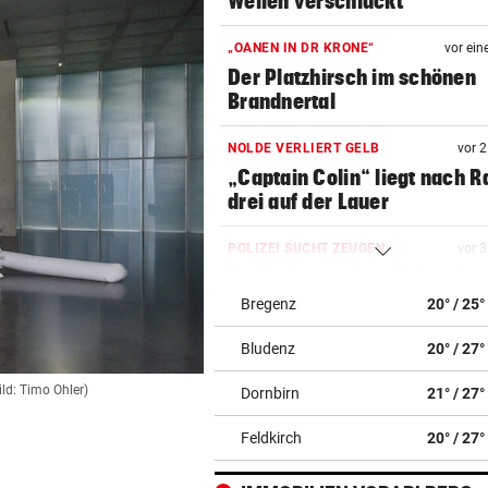
Wellen verschluckt
„OANEN IN DR KRONE“
vor ein
Der Platzhirsch im schönen
Brandnertal
NOLDE VERLIERT GELB
vor 
„Captain Colin“ liegt nach R
drei auf der Lauer
POLIZEI SUCHT ZEUGEN
vor 
Radlerin gestürzt: Schweize
SUV-Fahrer flüchtet
Bregenz
20° / 25°
Bludenz
20° / 27°
LÄNDLE-HEIMKEHRER
vor 
Böckle geht gern baden,
ild: Timo Ohler)
Dornbirn
21° / 27°
allerdings nur im See
Feldkirch
20° / 27°
URTEIL GEFALLEN
vor 
Altacher Kies-Krieg: Gericht