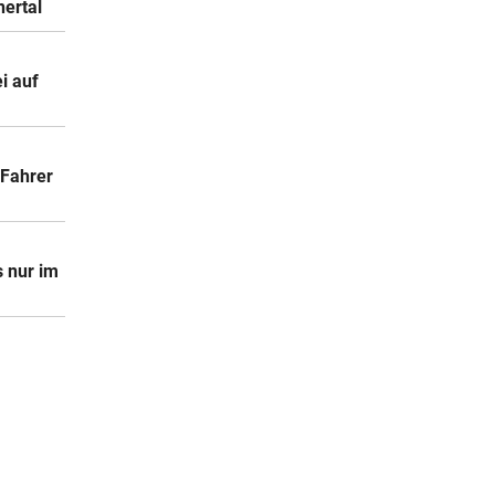
nertal
i auf
-Fahrer
s nur im