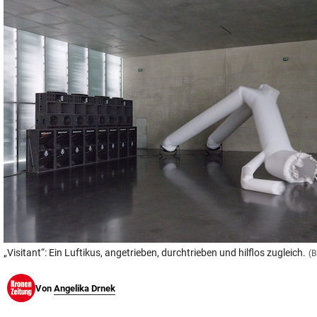
© Krone Multimedia GmbH & Co KG 2026
Muthgasse 2, 1190 Wien
„Visitant“: Ein Luftikus, angetrieben, durchtrieben und hilflos zugleich.
(B
Von
Angelika Drnek