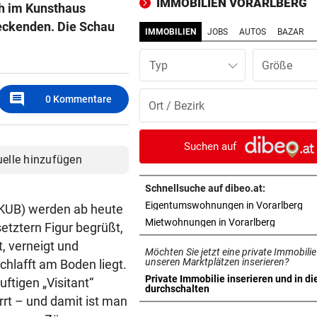
IMMOBILIEN VORARLBERG
ch im Kunsthaus
Franz Kopf recht
eckenden. Die Schau
IMMOBILIEN
JOBS
AUTOS
BAZAR
ERNÜCHTERNDE BILANZ
vor 1
.
„Insgesamt bin ich damit so 
Typ
nicht zufrieden!“
comment
0
Kommentare
SCHWERER BETRUG
vor 1
Fitnessstudio gekauft, aber 
bezahlt
Suchen auf
uelle hinzufügen
SCHATTEN STATT BETON
vor 1
Grüne fordern Hitzeschutz-
Schnellsuche auf dibeo.at:
für Vorarlberg
in 
Eigentumswohnungen in Vorarlberg
KUB) werden ab heute
in neuem 
Mietwohnungen in Vorarlberg
etztern Figur begrüßt,
ATIB WILL KUTURZENTRUM
vor 1
, verneigt und
Möchten Sie jetzt eine private Immobilie
Moschee in Dornbirn? Stadt 
unseren Marktplätzen inserieren?
chlafft am Boden liegt.
auf Dialog
Private Immobilie inserieren und in di
uftigen „Visitant“
in neuem Tab öffnen
durchschalten
t – und damit ist man
POLIZEI SUCHT ZEUGEN
vor 1