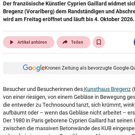
Der französische Künstler Cyprien Gaillard widmet si
Bregenz (Vorarlberg) dem Randständigen und Abschr
wird am Freitag eröffnet und läuft bis 4. Oktober 2026
play_arrow
Artikel anhören
Teilen
Kronen Zeitung als bevorzugte Google-Q
Besucher und Besucherinnen des
Kunsthaus Bregenz
(
von einer riesigen, von einem Gebläse in Bewegung ges
die entweder zu Technosound tanzt, sich krümmt, winkt
aufbäumt oder – wenn das Gebläse nicht arbeitet – ers
Der 1980 in Paris geborene Cyprien Gaillard hat seinen l
zwischen die massiven Betonwände des KUB eingesperr