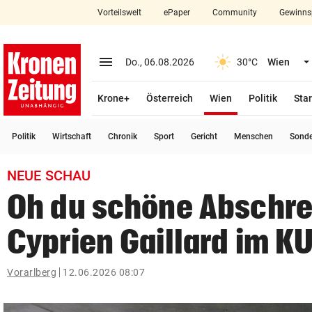
Vorteilswelt
ePaper
Community
Gewinns
close
Schließen
menu
Menü aufklappen
Do., 06.08.2026
30°C
Wien
Abonnieren
(ausgewählt)
Krone+
Österreich
Wien
Politik
Star
account_circle
arrow_right
Anmelden
Politik
Wirtschaft
Chronik
Sport
Gericht
Menschen
Sond
pin_drop
arrow_right
Bundesland auswäh
Wien
NEUE SCHAU
bookmark
Merkliste
Oh du schöne Abschr
Cyprien Gaillard im K
Suchbegriff
search
eingeben
Vorarlberg
12.06.2026 08:07