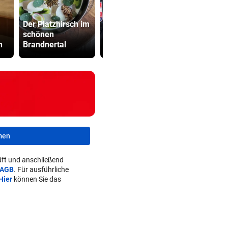
Gestohlenes
Der Platzhirsch im
Taferl, Alkohol
Mordalarm:
schönen
und kein
Jähriger er
n
Brandnertal
Führerschein
Internetfre
men
ft und anschließend
AGB
. Für ausführliche
Hier
können Sie das