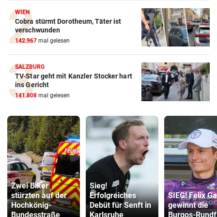
WIEN
Cobra stürmt Dorotheum, Täter ist
verschwunden
142.967
mal gelesen
SALZBURG
TV-Star geht mit Kanzler Stocker hart
ins Gericht
141.808
mal gelesen
Zwei Biker
Sieg!
stürzten auf der
Erfolgreiches
SIEG! Felix Ga
Hochkönig-
Debüt für Senft in
gewinnt die
Bundesstraße
Karlsruhe
Burgos-Rundf