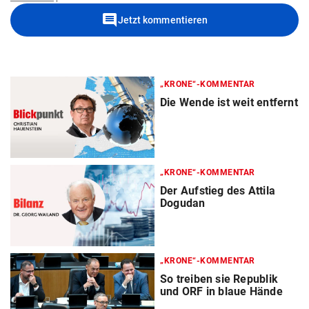
comment
Jetzt kommentieren
„KRONE“-KOMMENTAR
Die Wende ist weit entfernt
„KRONE“-KOMMENTAR
Der Aufstieg des Attila
Dogudan
„KRONE“-KOMMENTAR
So treiben sie Republik
und ORF in blaue Hände