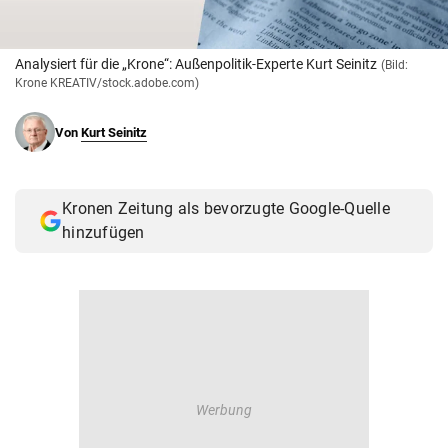
© Krone Multimedia GmbH & Co KG 2026
Muthgasse 2, 1190 Wien
Analysiert für die „Krone“: Außenpolitik-Experte Kurt Seinitz
(Bild:
Krone KREATIV/stock.adobe.com)
Von
Kurt Seinitz
Kronen Zeitung als bevorzugte Google-Quelle
hinzufügen