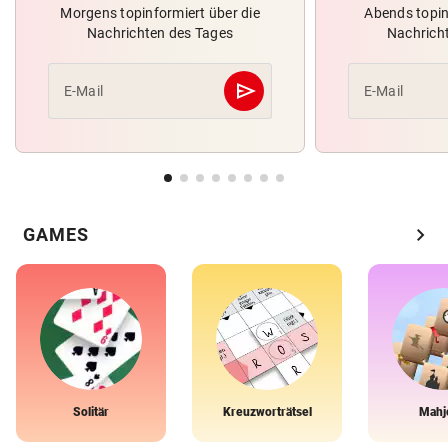
Morgens topinformiert über die
Abends topin
Nachrichten des Tages
Nachrich
send
E-Mail
E-Mail
Abschicken
chevron_right
GAMES
Solitär
Kreuzworträtsel
Mahj