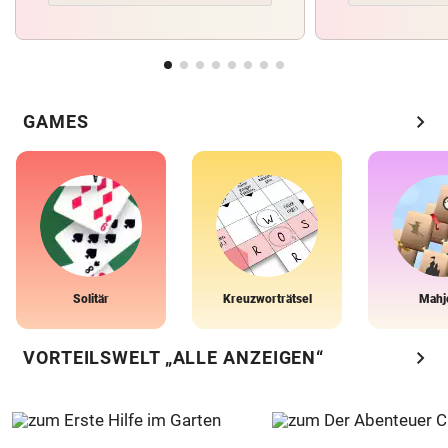
chevron_right
GAMES
Solitär
Kreuzworträtsel
Mahj
chevron_right
VORTEILSWELT „ALLE ANZEIGEN“