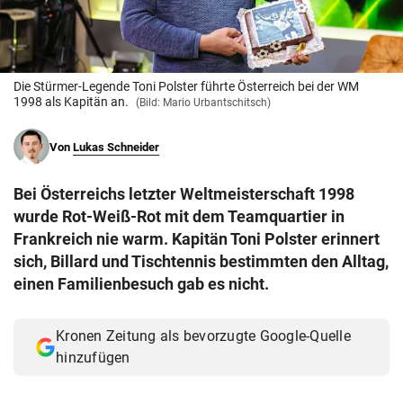
© Krone Multimedia GmbH & Co KG 2026
Muthgasse 2, 1190 Wien
Die Stürmer-Legende Toni Polster führte Österreich bei der WM
1998 als Kapitän an.
(Bild: Mario Urbantschitsch)
Von
Lukas Schneider
Bei Österreichs letzter Weltmeisterschaft 1998
wurde Rot-Weiß-Rot mit dem Teamquartier in
Frankreich nie warm. Kapitän Toni Polster erinnert
sich, Billard und Tischtennis bestimmten den Alltag,
einen Familienbesuch gab es nicht.
Kronen Zeitung als bevorzugte Google-Quelle
hinzufügen