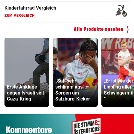
Kinderfahrrad Vergleich
ZUM VERGLEICH
Alle Produkte ansehen
„Sah sehr
„Er ist wie der
Erste Anklage
schlimm aus“ –
Liebling aller
gegen Israeli seit
Sorgen um
Schwiegermüt
Gaza-Krieg
Salzburg-Kicker
“