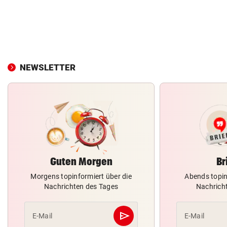
NEWSLETTER
Guten Morgen
Br
Morgens topinformiert über die
Abends topin
Nachrichten des Tages
Nachrich
send
E-Mail
E-Mail
Abschicken