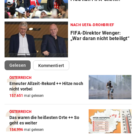
NACH UEFA-DROHBRIEF
FIFA-Direktor Wenger:
„War daran nicht beteiligt“
(ausgewählt)
Gelesen
Kommentiert
ÖSTERREICH
Erneuter Allzeit-Rekord ++ Hitze noch
Action-Cam Vergleich
nicht vorbei
157.651
mal gelesen
ZUM VERGLEICH
Crosstrainer Vergleich
ÖSTERREICH
Das waren die heißesten Orte ++ So
ZUM VERGLEICH
geht es weiter
154.996
mal gelesen
E-Bike Vergleich