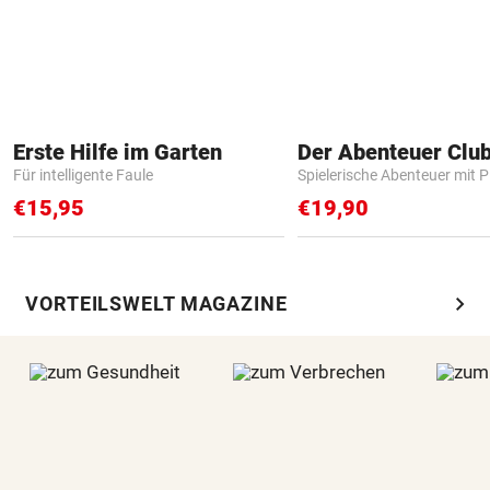
Erste Hilfe im Garten
Der Abenteuer Clu
Für intelligente Faule
Spielerische Abenteuer mit P
€15,95
€19,90
chevron_right
VORTEILSWELT MAGAZINE