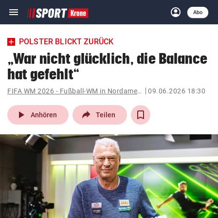
menu
account_circle
Navigation
Anmelden
Abo
close
Schließen
ein-/ausklappen
POLSTER BLICKT ZURÜCK
Abonnieren
„War nicht glücklich, die Balance
hat gefehlt“
account_circle
arrow_right
Anmelden
FIFA WM 2026 - Fußball-WM in Nordamerika
09.06.2026 18:30
pin_drop
arrow_right
Bundesland auswäh
Wien
play_arrow
Anhören
Teilen
bookmark
Merkliste
Suchbegriff
search
eingeben