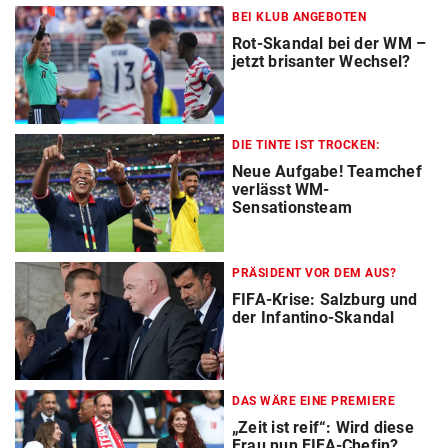
BEI KLUB ANGEBOTEN
Rot-Skandal bei der WM –
jetzt brisanter Wechsel?
DIE TINTE IST TROCKEN:
Neue Aufgabe! Teamchef
verlässt WM-
Sensationsteam
PRÄSIDENT VOR DEM AUS?
FIFA-Krise: Salzburg und
der Infantino-Skandal
DAS WÄRE EINE PREMIERE
„Zeit ist reif“: Wird diese
Frau nun FIFA-Chefin?