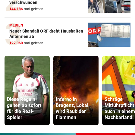
verschwunden
144.186
mal gelesen
MEDIEN
Neuer Skandal! ORF dreht Haushalten
Antennen ab
122.060
mal gelesen
Diese Regeln
Inferno in
Schräge
gelten ab sofort
Bregenz, Lokal
Mitführpflicht
für die Real-
wird Raub der
auch in einem
Spieler
Flammen
Nachbarland!