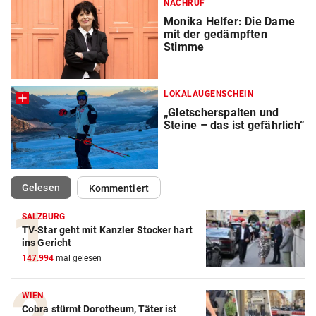
NACHRUF
Monika Helfer: Die Dame
mit der gedämpften
Stimme
LOKALAUGENSCHEIN
„Gletscherspalten und
Steine – das ist gefährlich“
(ausgewählt)
Gelesen
Kommentiert
SALZBURG
TV-Star geht mit Kanzler Stocker hart
ins Gericht
147.994
mal gelesen
WIEN
Cobra stürmt Dorotheum, Täter ist