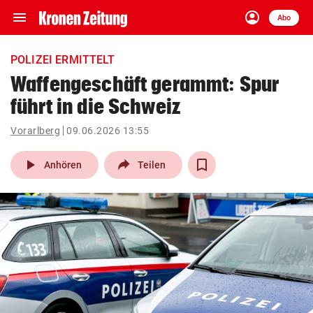
menu
account_circle
Navigation
Anmelden
Abo
close
Schließen
ein-/ausklappen
POLIZEI ERMITTELT
Abonnieren
Waffengeschäft gerammt: Spur
führt in die Schweiz
account_circle
arrow_right
Anmelden
Vorarlberg
09.06.2026 13:55
pin_drop
arrow_right
Bundesland auswäh
Wien
play_arrow
Anhören
Teilen
bookmark
Merkliste
Suchbegriff
search
eingeben