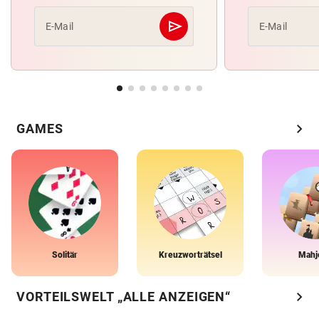
send
E-Mail
E-Mail
Abschicken
chevron_right
GAMES
Solitär
Kreuzworträtsel
Mahj
chevron_right
VORTEILSWELT „ALLE ANZEIGEN“