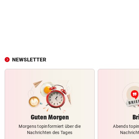
NEWSLETTER
Guten Morgen
Br
Morgens topinformiert über die
Abends topin
Nachrichten des Tages
Nachrich