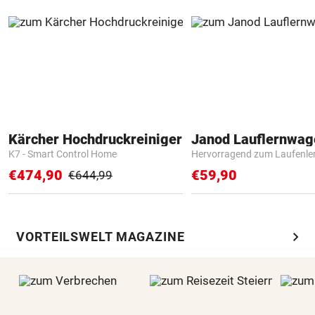
Kärcher Hochdruckreiniger
Janod Lauflernwa
K7 - Smart Control Home
Hervorragend zum Laufenle
€474,90
€59,90
€644,99
chevron_right
VORTEILSWELT MAGAZINE