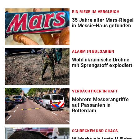
EIN RIESE IM VERGLEICH
35 Jahre alter Mars-Riegel
in Messie-Haus gefunden
ALARM IN BULGARIEN
Wohl ukrainische Drohne
mit Sprengstoff explodiert
VERDÄCHTIGER IN HAFT
Mehrere Messerangriffe
auf Passanten in
Rotterdam
SCHRECKEN UND CHAOS