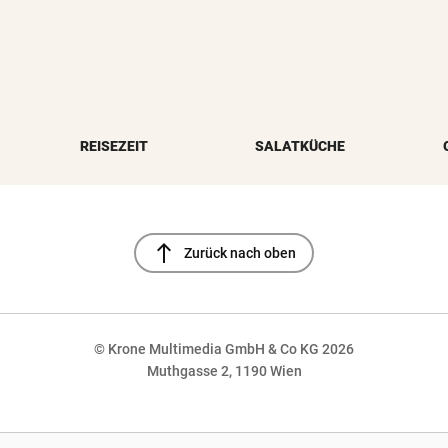
REISEZEIT
SALATKÜCHE
north
Zurück nach oben
© Krone Multimedia GmbH & Co KG 2026
Muthgasse 2, 1190 Wien
NaN%