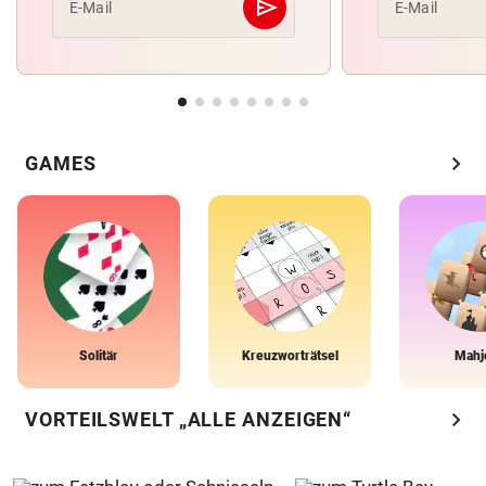
send
E-Mail
E-Mail
Abschicken
chevron_right
GAMES
Solitär
Kreuzworträtsel
Mahj
chevron_right
VORTEILSWELT „ALLE ANZEIGEN“