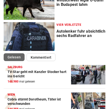
Wildschwein legte U-Bahn
in Budapest lahm
VIER VERLETZTE
Autolenker fuhr absichtlich
sechs Radfahrer an
(ausgewählt)
Gelesen
Kommentiert
SALZBURG
TV-Star geht mit Kanzler Stocker hart
ins Gericht
148.980
mal gelesen
WIEN
Cobra stürmt Dorotheum, Täter ist
verschwunden