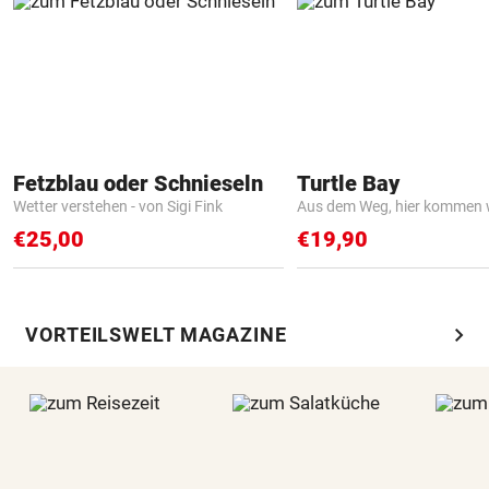
Fetzblau oder Schnieseln
Turtle Bay
Wetter verstehen - von Sigi Fink
Aus dem Weg, hier kommen w
€25,00
€19,90
chevron_right
VORTEILSWELT MAGAZINE