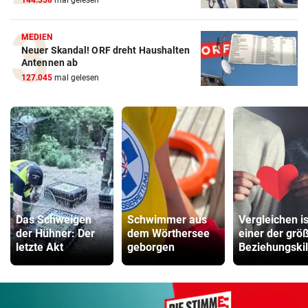
144.358
mal gelesen
MEDIEN
Neuer Skandal! ORF dreht Haushalten
Antennen ab
127.045
mal gelesen
Das Schweigen
Schwimmer aus
Vergleichen is
der Hühner: Der
dem Wörthersee
einer der grö
letzte Akt
geborgen
Beziehungskil