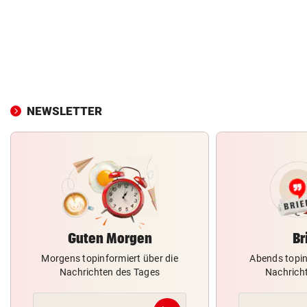
NEWSLETTER
Guten Morgen
Br
Morgens topinformiert über die
Abends topin
Nachrichten des Tages
Nachrich