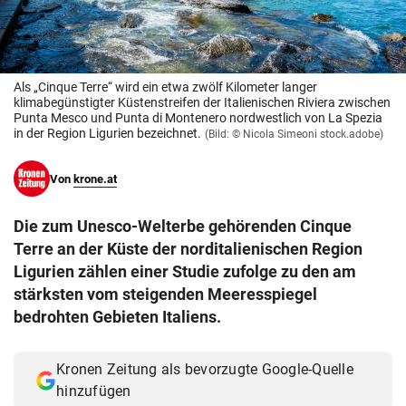
© Krone Multimedia GmbH & Co KG 2026
Muthgasse 2, 1190 Wien
Als „Cinque Terre“ wird ein etwa zwölf Kilometer langer
klimabegünstigter Küstenstreifen der Italienischen Riviera zwischen
Punta Mesco und Punta di Montenero nordwestlich von La Spezia
in der Region Ligurien bezeichnet.
(Bild: © Nicola Simeoni stock.adobe)
Von
krone.at
Die zum Unesco-Welterbe gehörenden Cinque
Terre an der Küste der norditalienischen Region
Ligurien zählen einer Studie zufolge zu den am
stärksten vom steigenden Meeresspiegel
bedrohten Gebieten Italiens.
Kronen Zeitung als bevorzugte Google-Quelle
hinzufügen