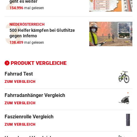
geht es weiter
154.996
mal gelesen
E-Bike Vergleich
ZUM VERGLEICH
NIEDERÖSTERREICH
500 Helfer kämpfen bei Gluthitze
Elektro-Scooter Vergleich
gegen Inferno
ZUM VERGLEICH
138.409
mal gelesen
Ergometer Vergleich
ZUM VERGLEICH
PRODUKT VERGLEICHE
Fahrrad Test
ZUM VERGLEICH
Fahrradanhänger Vergleich
ZUM VERGLEICH
Faszienrolle Vergleich
ZUM VERGLEICH