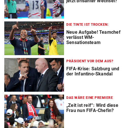
jetzt brisanter Wechsel?
DIE TINTE IST TROCKEN:
Neue Aufgabe! Teamchef
verlässt WM-
Sensationsteam
PRÄSIDENT VOR DEM AUS?
FIFA-Krise: Salzburg und
der Infantino-Skandal
DAS WÄRE EINE PREMIERE
„Zeit ist reif“: Wird diese
Frau nun FIFA-Chefin?