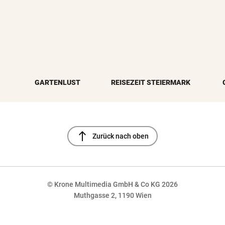
GARTENLUST
REISEZEIT STEIERMARK
north
Zurück nach oben
© Krone Multimedia GmbH & Co KG 2026
Muthgasse 2, 1190 Wien