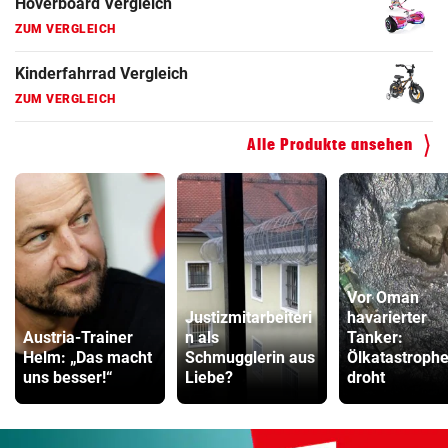
Hoverboard Vergleich
ZUM VERGLEICH
Kinderfahrrad Vergleich
ZUM VERGLEICH
Alle Produkte ansehen
Vor Oman
Justizmitarbeiteri
havarierter
Austria-Trainer
n als
Tanker:
Helm: „Das macht
Schmugglerin aus
Ölkatastroph
uns besser!“
Liebe?
droht