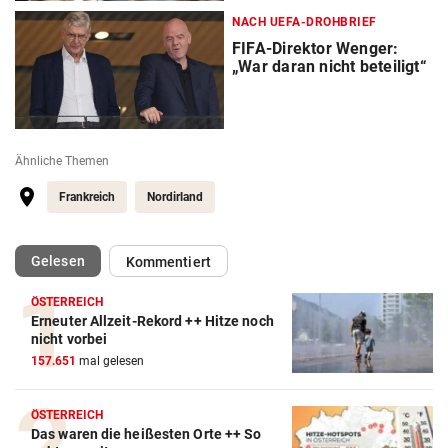
NACH UEFA-DROHBRIEF
FIFA-Direktor Wenger:
„War daran nicht beteiligt“
Ähnliche Themen
Frankreich
Nordirland
(ausgewählt)
Gelesen
Kommentiert
ÖSTERREICH
Erneuter Allzeit-Rekord ++ Hitze noch
Action-Cam Vergleich
nicht vorbei
157.651
mal gelesen
ZUM VERGLEICH
Crosstrainer Vergleich
ÖSTERREICH
Das waren die heißesten Orte ++ So
ZUM VERGLEICH