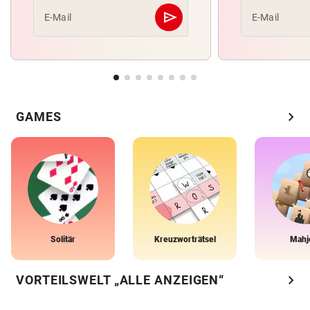
send
E-Mail
E-Mail
Abschicken
chevron_right
GAMES
Solitär
Kreuzworträtsel
Mahj
chevron_right
VORTEILSWELT „ALLE ANZEIGEN“