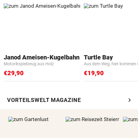
Janod Ameisen-Kugelbahn
Turtle Bay
Motorikspielzeug aus Holz
Aus dem Weg, hier kommen w
€29,90
€19,90
chevron_right
VORTEILSWELT MAGAZINE