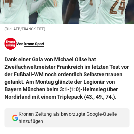
© Krone Multimedia GmbH & Co KG 2026
Muthgasse 2, 1190 Wien
(Bild: AFP/FRANCK FIFE)
Von
krone Sport
Dank einer Gala von Michael Olise hat
Zweifachweltmeister Frankreich im letzten Test vor
der Fußball-WM noch ordentlich Selbstvertrauen
getankt. Am Montag glänzte der Legionär von
Bayern München beim 3:1-(1:0)-Heimsieg über
Nordirland mit einem Triplepack (43., 49., 74.).
Kronen Zeitung als bevorzugte Google-Quelle
hinzufügen