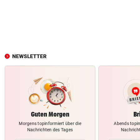
NEWSLETTER
Guten Morgen
Br
Morgens topinformiert über die
Abends topin
Nachrichten des Tages
Nachrich