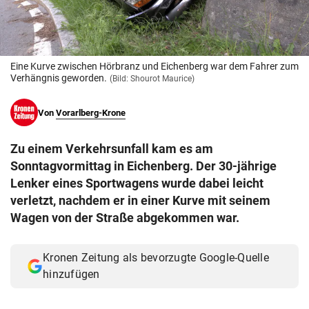
© Krone Multimedia GmbH & Co KG 2026
Muthgasse 2, 1190 Wien
Eine Kurve zwischen Hörbranz und Eichenberg war dem Fahrer zum
Verhängnis geworden.
(Bild: Shourot Maurice)
Von
Vorarlberg-Krone
Zu einem Verkehrsunfall kam es am
Sonntagvormittag in Eichenberg. Der 30-jährige
Lenker eines Sportwagens wurde dabei leicht
verletzt, nachdem er in einer Kurve mit seinem
Wagen von der Straße abgekommen war.
Kronen Zeitung als bevorzugte Google-Quelle
hinzufügen