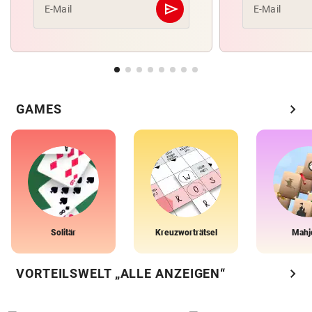
send
E-Mail
E-Mail
Abschicken
chevron_right
GAMES
Solitär
Kreuzworträtsel
Mahj
chevron_right
VORTEILSWELT „ALLE ANZEIGEN“