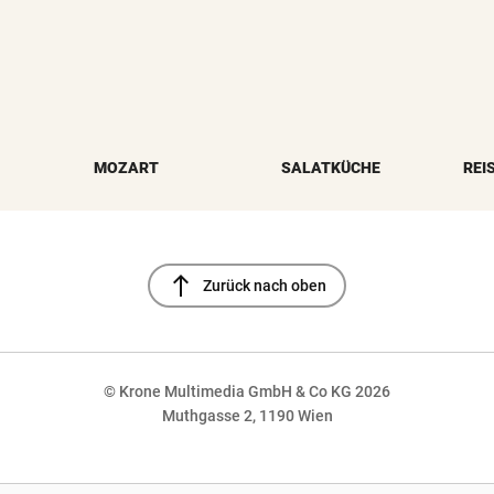
MOZART
SALATKÜCHE
REI
north
Zurück nach oben
© Krone Multimedia GmbH & Co KG 2026
Muthgasse 2, 1190 Wien
NaN%