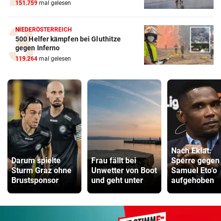
151.759
mal gelesen
NIEDERÖSTERREICH
500 Helfer kämpfen bei Gluthitze
gegen Inferno
119.264
mal gelesen
Nach Eklat:
Darum spielte
Frau fällt bei
Sperre gegen
Sturm Graz ohne
Unwetter von Boot
Samuel Eto‘o
Brustsponsor
und geht unter
aufgehoben