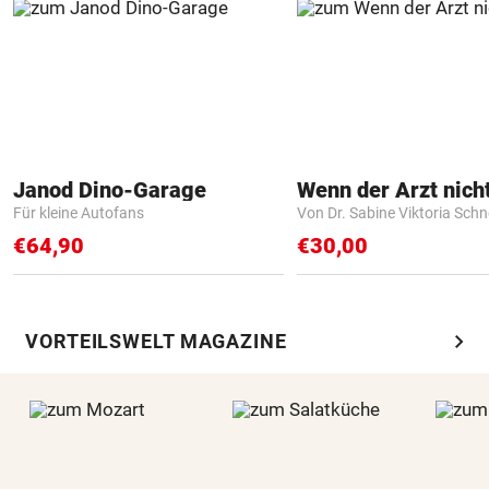
Janod Dino-Garage
Für kleine Autofans
Von Dr. Sabine Viktoria Schn
€64,90
€30,00
chevron_right
VORTEILSWELT MAGAZINE