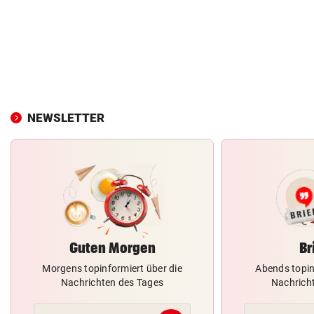
NEWSLETTER
Guten Morgen
Br
Morgens topinformiert über die
Abends topin
Nachrichten des Tages
Nachrich