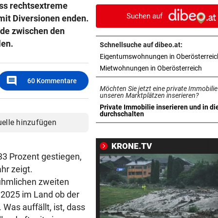
ass rechtsextreme
OÖ zulegen“
Suchen auf
 mit Diversionen enden.
FÜR SCHNÄPPCHENJÄGER
vor 
ede zwischen den
Bald erste Versteigerung vo
len.
Schnellsuche auf dibeo.at:
Raser-Bike in OÖ
Eigentumswohnungen in Oberösterreic
in ne
Mietwohnungen in Oberösterreich
BUNDESLIGA IM TICKER
vor 
comment
60
Kommentare
Ried gegen Rapid ab 17 Uhr L
Möchten Sie jetzt eine private Immobilie
unseren Marktplätzen inserieren?
BUNDESLIGA IM TICKER
vor 
Private Immobilie inserieren und in di
in neuem Tab öffnen
durchschalten
Austria Wien gegen LASK ab 
uelle hinzufügen
Uhr LIVE
KRONE.TV
BUB VERLETZT
vor 1
3 Prozent gestiegen,
Autofahrerin streift einen
hr zeigt.
elfjährigen Radfahrer
rühmlichen zweiten
 2025 im Land ob der
AUFREGUNG IN OÖ-LIGA
vor 1
as auffällt, ist, dass
War dieser Unterhaus-Abbr