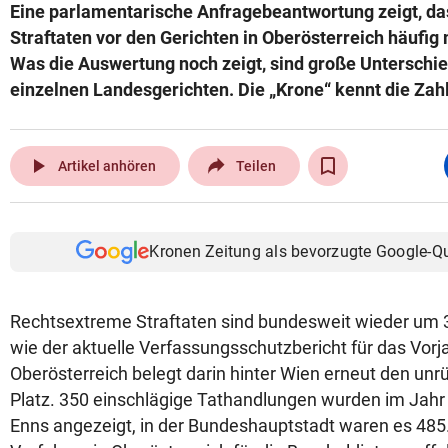
Eine parlamentarische Anfragebeantwortung zeigt, d
Straftaten vor den Gerichten in Oberösterreich häufig
Was die Auswertung noch zeigt, sind große Unterschi
einzelnen Landesgerichten. Die „Krone“ kennt die Zah
play_arrow
Artikel anhören
Teilen
Kronen Zeitung als bevorzugte Google-Q
Rechtsextreme Straftaten sind bundesweit wieder um 3
wie der aktuelle Verfassungsschutzbericht für das Vorja
Oberösterreich belegt darin hinter Wien erneut den un
Platz. 350 einschlägige Tathandlungen wurden im Jahr
Enns angezeigt, in der Bundeshauptstadt waren es 485. W