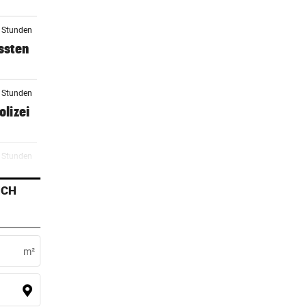
2 Stunden
ssten
3 Stunden
lizei
3 Stunden
t
ICH
4 Stunden
mm
m²
5 Stunden
d in