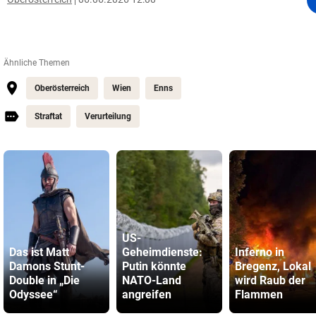
Ähnliche Themen
Oberösterreich
Wien
Enns
Straftat
Verurteilung
US-
Das ist Matt
Geheimdienste:
Inferno in
Damons Stunt-
Putin könnte
Bregenz, Lokal
Double in „Die
NATO-Land
wird Raub der
Odyssee“
angreifen
Flammen