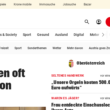
piele
Krone mobile
Immosuche
Jobsuche
Bazar
search
account_circle
Menü aufklappen
Suchen
s & Society
Sport
Gesund
Ausland
Digital
Motor
Wir
reizeit
Sport
Sonderthemen
Wetter
Mehr davon
Austria goes Zr
len
Oberösterreich
n oft
SELTENES HANDWERK
vor ein
von
„Unsere Orgeln kosten 500.
Euro aufwärts“
WAREN ES JÄGER?
vor ein
Frau entdeckte Einschussloc