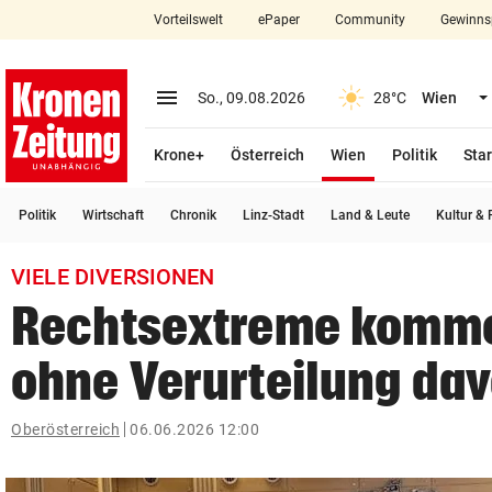
Vorteilswelt
ePaper
Community
Gewinns
close
Schließen
menu
Menü aufklappen
So., 09.08.2026
28°C
Wien
Abonnieren
(ausgewählt)
Krone+
Österreich
Wien
Politik
Star
account_circle
arrow_right
Anmelden
Politik
Wirtschaft
Chronik
Linz-Stadt
Land & Leute
Kultur & F
pin_drop
arrow_right
Bundesland auswäh
Wien
VIELE DIVERSIONEN
bookmark
Merkliste
Rechtsextreme komme
ohne Verurteilung da
Suchbegriff
search
eingeben
Oberösterreich
06.06.2026 12:00