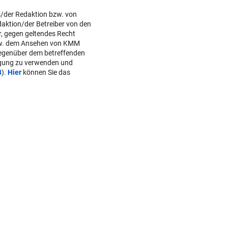
s/der Redaktion bzw. von
daktion/der Betreiber von den
r, gegen geltendes Recht
w. dem Ansehen von KMM
gegenüber dem betreffenden
lgung zu verwenden und
B
).
Hier
können Sie das