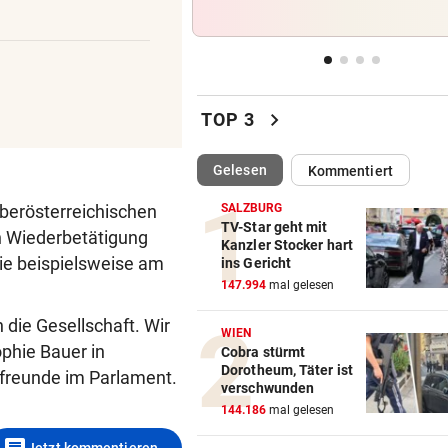
Wiese in Brand
AUF DER AUTOBAHN
vor 
26-Jähriger überschlug sich
Kleintransporter
chevron_right
TOP 3
TELEFON LÄUFT HEISS
vor 
(ausgewählt)
Gelesen
Kommentiert
Mediziner verschiebt seine
Pension für Patienten
oberösterreichischen
SALZBURG
TV-Star geht mit
en Wiederbetätigung
ACHT KILO TNT IM BODEN
vor 
Kanzler Stocker hart
wie beispielsweise am
ins Gericht
Schon wieder Sprengstoff in
147.994
mal gelesen
beliebtem See gefunden
die Gesellschaft. Wir
WIEN
phie Bauer in
Cobra stürmt
Dorotheum, Täter ist
ifreunde im Parlament.
verschwunden
144.186
mal gelesen
comment
Jetzt kommentieren