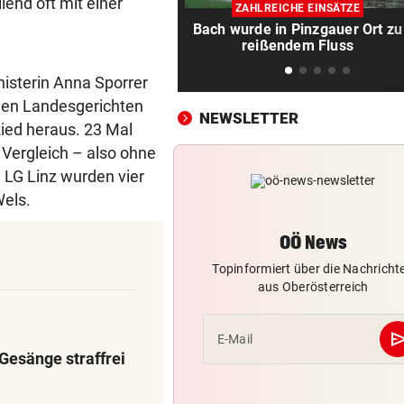
wirklich notwendig?
lend oft mit einer
ZAHLREICHE EINSÄTZE
Bach wurde in Pinzgauer Ort zu
FEUERWEHR GEFORDERT
vor 1
reißendem Fluss
In nur acht Stunden fuhren z
isterin Anna Sporrer
Autos in Baugruben
igen Landesgerichten
NEWSLETTER
RADFAHRERIN FAND WRACK
vor 1
Ried heraus. 23 Mal
Tödlicher Unfall wurde erst 
Vergleich – also ohne
Stunden entdeckt
 LG Linz wurden vier
Wels.
NACH WANDERUNG
vor 2
22-Jährige erlitt auf Hochst
OÖ News
Schwächeanfall
Topinformiert über die Nachricht
aus Oberösterreich
DREIMAL SO VIELE KÜHE
vor 
Dürre bringt jetzt auch
Schlachthöfe ans Limit
se
E-Mail
Gesänge straffrei
FAHRERIN SAH FLAMMEN
vor 
Feuerwerkskörper setzt tro