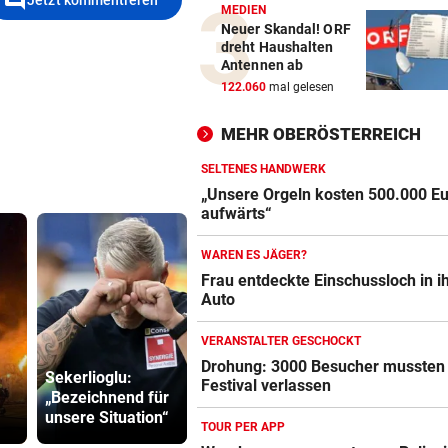
MEDIEN
Neuer Skandal! ORF
dreht Haushalten
Antennen ab
122.060
mal gelesen
MEHR OBERÖSTERREICH
SELTENES HANDWERK
„Unsere Orgeln kosten 500.000 E
aufwärts“
WAREN ES JÄGER?
Frau entdeckte Einschussloch in 
Auto
VERANSTALTER GESCHOCKT
Drohung: 3000 Besucher mussten
Sekerlioglu:
„Katastrophal“:
Drohung: 3
Festival verlassen
„Bezeichnend für
Benatia rechnet
Besucher 
unsere Situation“
mit Ex-Klub ab
Festival ve
TOUR PER APP