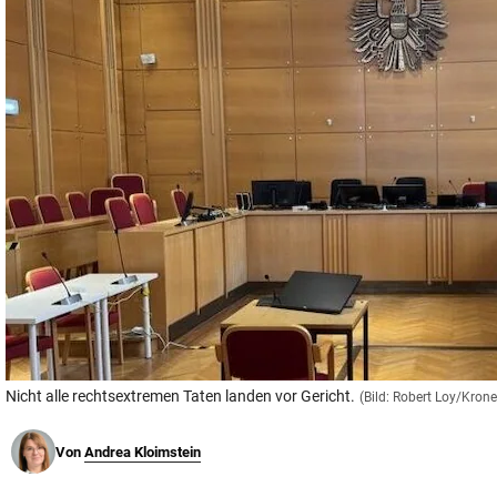
© Krone Multimedia GmbH & Co KG 2026
Muthgasse 2, 1190 Wien
Nicht alle rechtsextremen Taten landen vor Gericht.
(Bild: Robert Loy/Kron
Von
Andrea Kloimstein