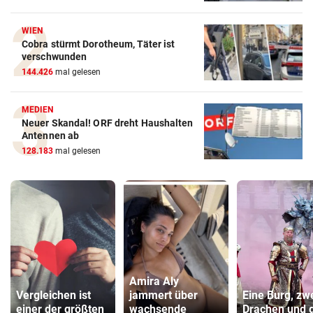
WIEN
Cobra stürmt Dorotheum, Täter ist
verschwunden
144.426
mal gelesen
MEDIEN
Neuer Skandal! ORF dreht Haushalten
Antennen ab
128.183
mal gelesen
Amira Aly
Vergleichen ist
jammert über
Eine Burg, zw
einer der größten
wachsende
Drachen und 