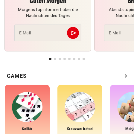
Guten Morgen
Br
Morgens topinformiert über die
Abends topin
Nachrichten des Tages
Nachrich
send
E-Mail
E-Mail
Abschicken
chevron_right
GAMES
Solitär
Kreuzworträtsel
Mahj