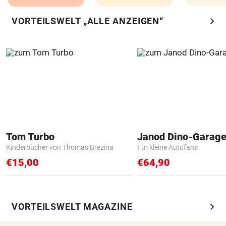
chevron_right
VORTEILSWELT „ALLE ANZEIGEN“
Tom Turbo
Janod Dino-Garag
Kinderbücher von Thomas Brezina
Für kleine Autofans
€15,00
€64,90
chevron_right
VORTEILSWELT MAGAZINE