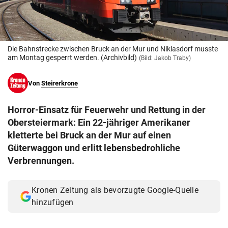
© Krone Multimedia GmbH & Co KG 2026
Muthgasse 2, 1190 Wien
Die Bahnstrecke zwischen Bruck an der Mur und Niklasdorf musste
am Montag gesperrt werden. (Archivbild)
(Bild: Jakob Traby)
Von
Steirerkrone
Horror-Einsatz für Feuerwehr und Rettung in der
Obersteiermark: Ein 22-jähriger Amerikaner
kletterte bei Bruck an der Mur auf einen
Güterwaggon und erlitt lebensbedrohliche
Verbrennungen.
Kronen Zeitung als bevorzugte Google-Quelle
hinzufügen