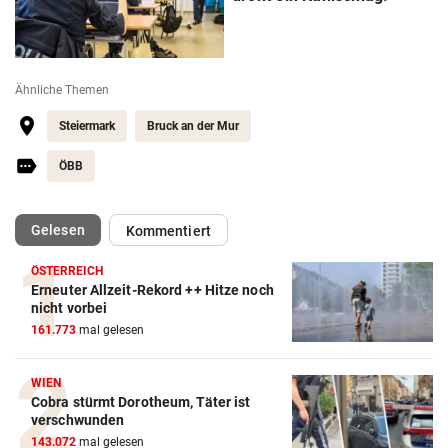
Ähnliche Themen
Steiermark
Bruck an der Mur
ÖBB
(ausgewählt)
Gelesen
Kommentiert
ÖSTERREICH
Erneuter Allzeit-Rekord ++ Hitze noch
nicht vorbei
161.773
mal gelesen
WIEN
Cobra stürmt Dorotheum, Täter ist
verschwunden
143.072
mal gelesen