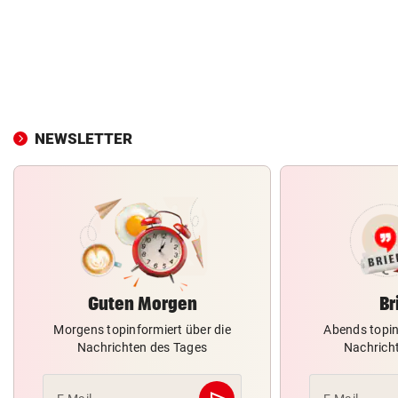
NEWSLETTER
Guten Morgen
Br
Morgens topinformiert über die
Abends topin
Nachrichten des Tages
Nachrich