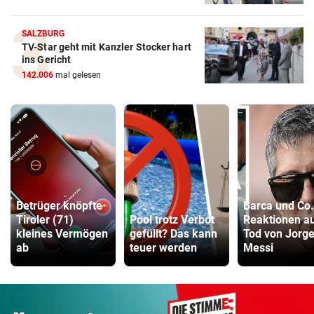
SALZBURG
TV-Star geht mit Kanzler Stocker hart
ins Gericht
142.006
mal gelesen
Betrüger knöpfte
Barca und Co.
Tiroler (71)
Pool trotz Verbot
Reaktionen a
kleines Vermögen
gefüllt? Das kann
Tod von Jorg
ab
teuer werden
Messi