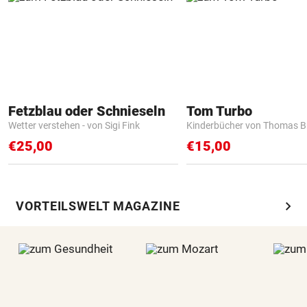
Fetzblau oder Schnieseln
Tom Turbo
Wetter verstehen - von Sigi Fink
Kinderbücher von Thomas B
€25,00
€15,00
chevron_right
VORTEILSWELT MAGAZINE