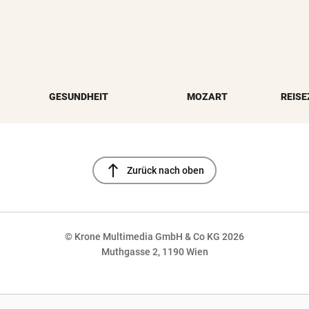
GESUNDHEIT
MOZART
REISE
north
Zurück nach oben
© Krone Multimedia GmbH & Co KG 2026
Muthgasse 2, 1190 Wien
NaN%