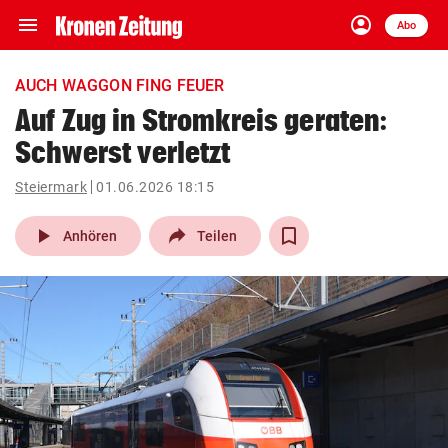
menu
account_circle
Navigation
Anmelden
Abo
close
Schließen
ein-/ausklappen
AUCH WAGGON FING FEUER
Abonnieren
Auf Zug in Stromkreis geraten:
Schwerst verletzt
account_circle
arrow_right
Anmelden
Steiermark
01.06.2026 18:15
pin_drop
arrow_right
Bundesland auswäh
Wien
play_arrow
Anhören
Teilen
bookmark
Merkliste
Suchbegriff
search
eingeben