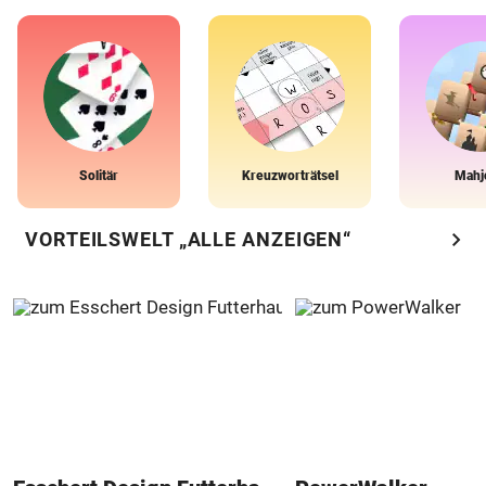
Solitär
Kreuzworträtsel
Mahj
chevron_right
VORTEILSWELT „ALLE ANZEIGEN“