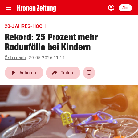
menu
account_circle
Navigation
Anmelden
Abo
close
Schließen
ein-/ausklappen
20-JAHRES-HOCH
Abonnieren
Rekord: 25 Prozent mehr
Radunfälle bei Kindern
account_circle
arrow_right
Anmelden
Österreich
29.05.2026 11:11
pin_drop
arrow_right
Bundesland auswäh
Wien
play_arrow
Anhören
Teilen
bookmark
Merkliste
Suchbegriff
search
eingeben