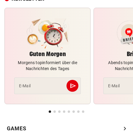
Guten Morgen
Br
Morgens topinformiert über die
Abends topin
Nachrichten des Tages
Nachrich
send
E-Mail
E-Mail
Abschicken
chevron_right
GAMES