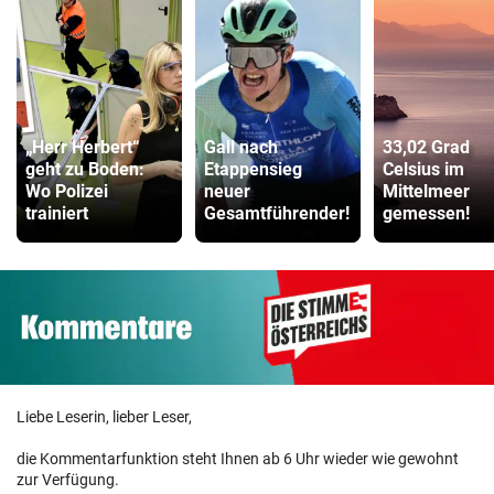
„Herr Herbert“
Gall nach
33,02 Grad
geht zu Boden:
Etappensieg
Celsius im
Wo Polizei
neuer
Mittelmeer
trainiert
Gesamtführender!
gemessen!
Liebe Leserin, lieber Leser,
die Kommentarfunktion steht Ihnen ab 6 Uhr wieder wie gewohnt
zur Verfügung.