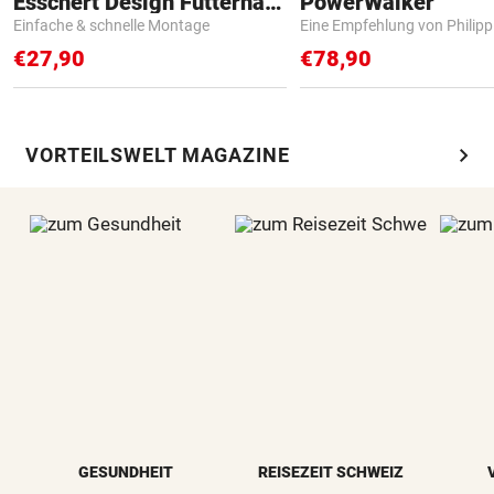
Esschert Design Futterhaus
PowerWalker
Einfache & schnelle Montage
Eine Empfehlung von Philip
€27,90
€78,90
chevron_right
VORTEILSWELT MAGAZINE
GESUNDHEIT
REISEZEIT SCHWEIZ