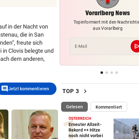
Youngster Maxi Taucher be
Nummer 1 erneut
Vorarlberg News
Topinformiert mit den Nachricht
SPERRSTUNDE
vor 
auf in der Nacht von
aus Vorarlberg
Wirtshaussterben: „Sternbr
stenau, die in San
schlittert in Pleite
nden“, freute sich
se
E-Mail
 in Clovis belegte und
GEGEN WATTENS
vor 
 nach dem anderen,
Altachs Massombo kennt de
Schlüssel zum Erfolg
VON POLIZEI GESCHNAPPT
vor 
comment
Jetzt kommentieren
Urlauber war mit illegalen W
chevron_right
TOP 3
unterwegs
(ausgewählt)
Gelesen
Kommentiert
ÖSTERREICH
Erneuter Allzeit-
Rekord ++ Hitze
noch nicht vorbei