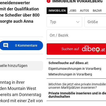
IMMOBILIEN VORARLBERG
 beneidenswerter
gegen WSG Tirol
mit der Qualifikation
IMMOBILIEN
JOBS
AUTOS
BAZAR
BEI WOLFURTTROPHY
vor 1
ine Schedler über 800
Lokalmatadorin und Tirol-
 sorgte auch Anna
Typ
Youngster mit Sensation
POLIZEI SUCHT ZEUGEN
vor 1
Integrationsbüro antisemiti
comment
0
Kommentare
beschmiert
Suchen auf
PERSONALMANGEL
vor 1
Vorarlbergs Polizei braucht j
Schnellsuche auf dibeo.at:
uelle hinzufügen
Hilfe von außen
in 
Eigentumswohnungen in Vorarlberg
in neuem 
Mietwohnungen in Vorarlberg
BEI POLEN-CHALLENGER
vor 1
ntag in ihrer
Möchten Sie jetzt eine private Immobilie
Nervenstarker Schwärzler zi
unseren Marktplätzen inserieren?
i den Mountain West
ins Halbfinale ein
Private Immobilie inserieren und in di
bereits am Donnerstag
in neuem Tab öffnen
durchschalten
kord mit einer Zeit von
ZERÜTTETE FAMILIE
vor 1