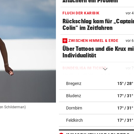
Altachern ein Problem
FLUCH DER KARIBIK
vor 
Rückschlag kam für „Captai
Colin“ im Zeitfahren
ZWISCHEN HIMMEL & ERDE
vor 
Über Tattoos und die Krux mi
Individualität
BUNDESLIGA IM TICKER
vor 
LIVE ab 17 Uhr: GAK gegen Au
Lustenau
Bregenz
15° / 28°
Bludenz
17° / 31°
KIND UND PARTNER TOT
vor 1
Traktor-Unglück: Mutter (36
oen Schilderman)
Dornbirn
17° / 31°
meldet sich zu Wort
Feldkirch
17° / 31°
LÄNDLE-KICKER SIEGEN
vor 1
3:1 nach 0:1! Altach dreht De