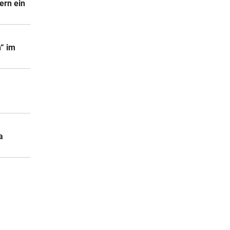
ern ein
n“ im
a