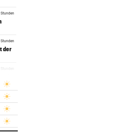
4 Stunden
n
6 Stunden
t der
7 Stunden
stria
4 Stunden
)
4 Stunden
rby