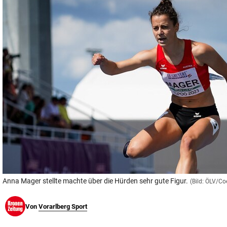
© Krone Multimedia GmbH & Co KG 2026
Muthgasse 2, 1190 Wien
Anna Mager stellte machte über die Hürden sehr gute Figur.
(Bild: ÖLV/C
Von
Vorarlberg Sport