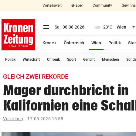
Vorteilswelt
ePaper
Community
Gewinns
close
Schließen
menu
Menü aufklappen
Sa., 08.08.2026
23°C
Wien
Abonnieren
(ausgewählt)
Krone+
Österreich
Wien
Politik
Star
account_circle
arrow_right
Anmelden
Politik
Wirtschaft
Chronik
Sport
Gericht
Menschen
Sond
pin_drop
arrow_right
Bundesland auswäh
Wien
GLEICH ZWEI REKORDE
bookmark
Merkliste
Mager durchbricht in
Kalifornien eine Scha
Suchbegriff
search
eingeben
Vorarlberg
17.05.2026 15:55