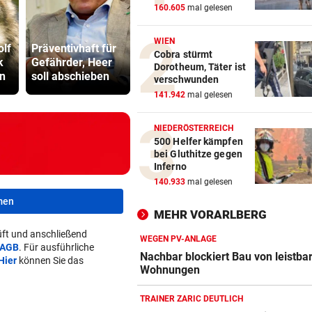
160.605
mal gelesen
Eurofighter
WIEN
olf
Präventivhaft für
steigen von Linz
Strittiger K
Cobra stürmt
k
Gefährder, Heer
zu Abfangflügen
Sager: Abe
Dorotheum, Täter ist
n
soll abschieben
auf
recht hat …
verschwunden
141.942
mal gelesen
NIEDERÖSTERREICH
500 Helfer kämpfen
bei Gluthitze gegen
Inferno
140.933
mal gelesen
men
MEHR VORARLBERG
ft und anschließend
WEGEN PV-ANLAGE
AGB
. Für ausführliche
Nachbar blockiert Bau von leistba
Hier
können Sie das
Wohnungen
TRAINER ZARIC DEUTLICH