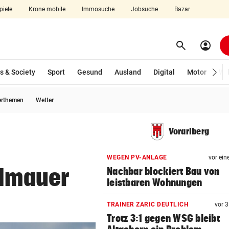
piele
Krone mobile
Immosuche
Jobsuche
Bazar
search
account_circle
Menü aufklappen
Suchen
s & Society
Sport
Gesund
Ausland
Digital
Motor
Wir
erthemen
Wetter
len
Vorarlberg
WEGEN PV-ANLAGE
vor ein
llmauer
Nachbar blockiert Bau von
leistbaren Wohnungen
TRAINER ZARIC DEUTLICH
vor 
Trotz 3:1 gegen WSG bleibt