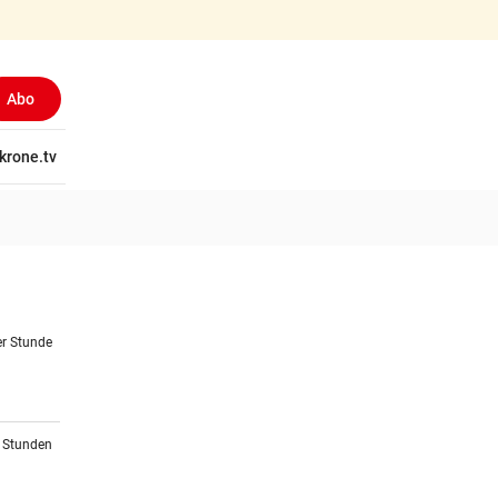
Abo
tschaft
krone.tv
Wissen
Gericht
Kolumnen
Freizeit
Reise
Ti
er Stunde
3 Stunden