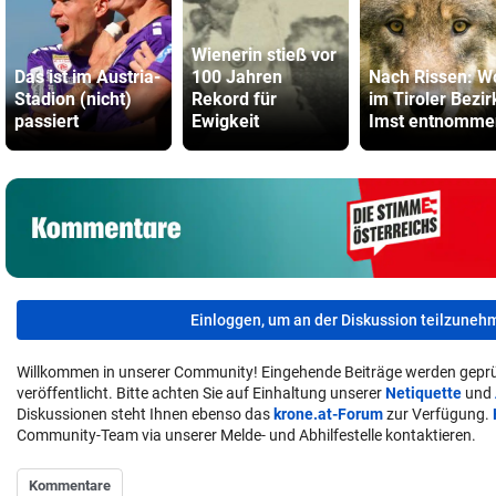
Wienerin stieß vor
Das ist im Austria-
100 Jahren
Nach Rissen: W
Stadion (nicht)
Rekord für
im Tiroler Bezir
passiert
Ewigkeit
Imst entnomme
Einloggen, um an der Diskussion teilzuneh
Willkommen in unserer Community! Eingehende Beiträge werden geprü
veröffentlicht. Bitte achten Sie auf Einhaltung unserer
Netiquette
und
Diskussionen steht Ihnen ebenso das
krone.at-Forum
zur Verfügung.
Community-Team via unserer Melde- und Abhilfestelle kontaktieren.