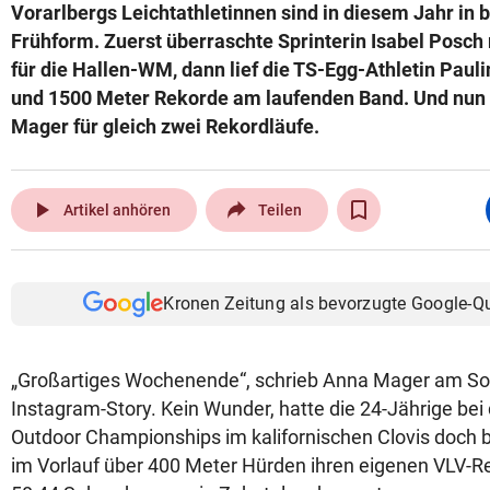
Vorarlbergs Leichtathletinnen sind in diesem Jahr in
Frühform. Zuerst überraschte Sprinterin Isabel Posch 
für die Hallen-WM, dann lief die TS-Egg-Athletin Paul
und 1500 Meter Rekorde am laufenden Band. Und nun
Mager für gleich zwei Rekordläufe.
play_arrow
Artikel anhören
Teilen
Kronen Zeitung als bevorzugte Google-Q
„Großartiges Wochenende“, schrieb Anna Mager am Son
Instagram-Story. Kein Wunder, hatte die 24-Jährige be
Outdoor Championships im kalifornischen Clovis doch 
im Vorlauf über 400 Meter Hürden ihren eigenen VLV-Re