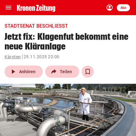
menu
account_circle
Navigation
Anmelden
Abo
close
Schließen
ein-/ausklappen
STADTSENAT BESCHLIESST
Abonnieren
Jetzt fix: Klagenfut bekommt eine
neue Kläranlage
account_circle
arrow_right
Anmelden
Kärnten
25.11.2025 22:00
pin_drop
arrow_right
Bundesland auswäh
Wien
play_arrow
Anhören
Teilen
bookmark
Merkliste
Suchbegriff
search
eingeben