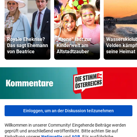
Royale Ehekrise?
„Krone“ lädt zur
Wasserskiclu
Das sagt Ehemann
Kinderwelt am
Velden kämpf
von Beatrice
Altstadtzauber
seine Heimat
Einloggen, um an der Diskussion teilzunehmen
Willkommen in unserer Community! Eingehende Beiträge werden
geprüft und anschließend veröffentlicht. Bitte achten Sie auf
Einhaltung unserer
Netiquette
und
AGB
. Für ausführliche