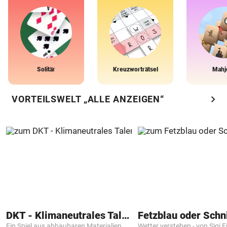
Solitär
Kreuzworträtsel
Mahj
chevron_right
VORTEILSWELT „ALLE ANZEIGEN“
DKT - Klimaneutrales Talent
Fetzblau oder Schn
Ein Spiel aus abbaubaren Materialien
Wetter verstehen - von Sigi F