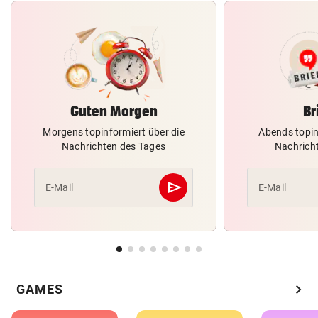
Guten Morgen
Br
Morgens topinformiert über die
Abends topin
Nachrichten des Tages
Nachrich
send
E-Mail
E-Mail
Abschicken
chevron_right
GAMES