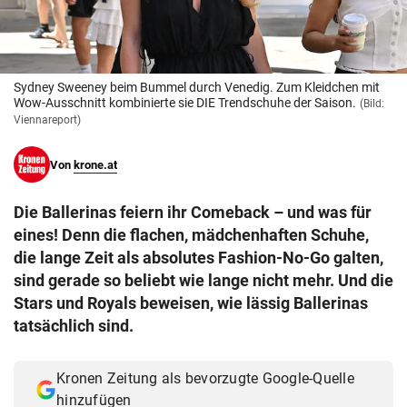
© Krone Multimedia GmbH & Co KG 2026
Muthgasse 2, 1190 Wien
Sydney Sweeney beim Bummel durch Venedig. Zum Kleidchen mit
Wow-Ausschnitt kombinierte sie DIE Trendschuhe der Saison.
(Bild:
Viennareport)
Von
krone.at
Die Ballerinas feiern ihr Comeback – und was für
eines! Denn die flachen, mädchenhaften Schuhe,
die lange Zeit als absolutes Fashion-No-Go galten,
sind gerade so beliebt wie lange nicht mehr. Und die
Stars und Royals beweisen, wie lässig Ballerinas
tatsächlich sind.
Kronen Zeitung als bevorzugte Google-Quelle
hinzufügen