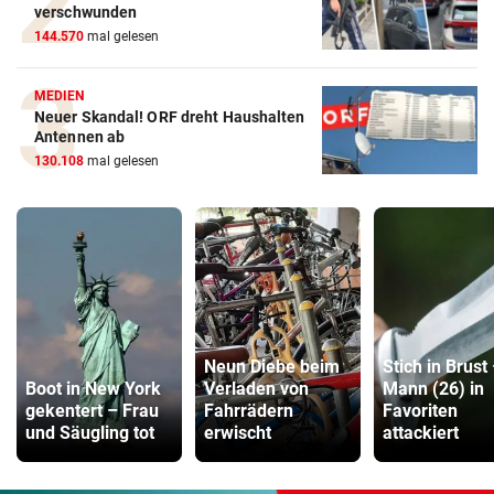
verschwunden
144.570
mal gelesen
MEDIEN
Neuer Skandal! ORF dreht Haushalten
Antennen ab
130.108
mal gelesen
Neun Diebe beim
Stich in Brust
Boot in New York
Verladen von
Mann (26) in
gekentert – Frau
Fahrrädern
Favoriten
und Säugling tot
erwischt
attackiert