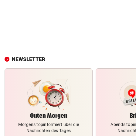
NEWSLETTER
Guten Morgen
Br
Morgens topinformiert über die
Abends topin
Nachrichten des Tages
Nachrich