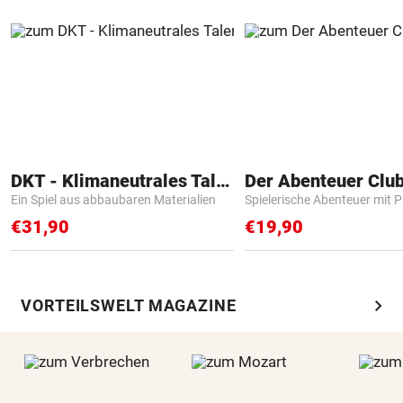
DKT - Klimaneutrales Talent
Der Abenteuer Clu
Ein Spiel aus abbaubaren Materialien
Spielerische Abenteuer mit P
€31,90
€19,90
chevron_right
VORTEILSWELT MAGAZINE