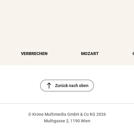
VERBRECHEN
MOZART
north
Zurück nach oben
© Krone Multimedia GmbH & Co KG 2026
Muthgasse 2, 1190 Wien