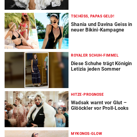
TSCHÜSS, PAPAS GELD!
Shania und Davina Geiss in
neuer Bikini-Kampagne
ROYALER SCHUH-FIMMEL
Diese Schuhe trägt Königin
Letizia jeden Sommer
HITZE-PROGNOSE
Wadsak warnt vor Glut –
Glööckler vor Proll-Looks
MYKONOS-GLOW