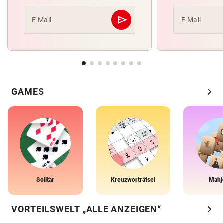
send
E-Mail
E-Mail
Abschicken
chevron_right
GAMES
Solitär
Kreuzworträtsel
Mahj
chevron_right
VORTEILSWELT „ALLE ANZEIGEN“