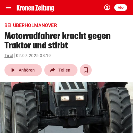
menu
account_circle
Navigation
Anmelden
Abo
close
Schließen
ein-/ausklappen
BEI ÜBERHOLMANÖVER
Abonnieren
Motorradfahrer kracht gegen
Traktor und stirbt
account_circle
arrow_right
Anmelden
Tirol
02.07.2025 08:19
pin_drop
arrow_right
Bundesland auswäh
Wien
play_arrow
Anhören
Teilen
bookmark
Merkliste
Suchbegriff
search
eingeben