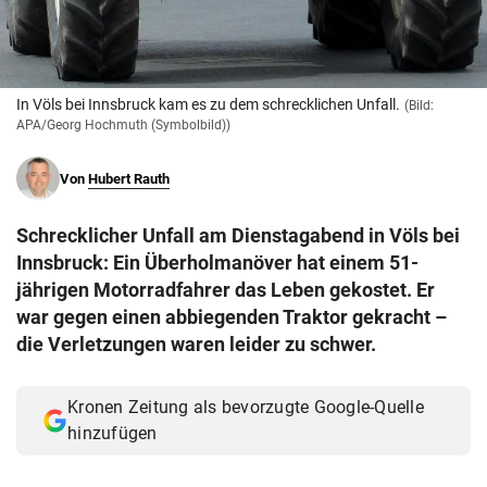
© Krone Multimedia GmbH & Co KG 2026
Muthgasse 2, 1190 Wien
In Völs bei Innsbruck kam es zu dem schrecklichen Unfall.
(Bild:
APA/Georg Hochmuth (Symbolbild))
Von
Hubert Rauth
Schrecklicher Unfall am Dienstagabend in Völs bei
Innsbruck: Ein Überholmanöver hat einem 51-
jährigen Motorradfahrer das Leben gekostet. Er
war gegen einen abbiegenden Traktor gekracht –
die Verletzungen waren leider zu schwer.
Kronen Zeitung als bevorzugte Google-Quelle
hinzufügen