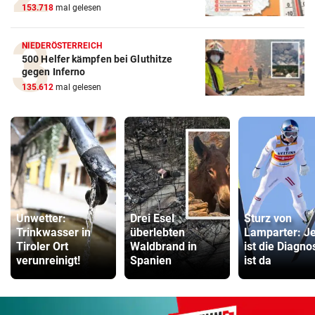
153.718
mal gelesen
NIEDERÖSTERREICH
500 Helfer kämpfen bei Gluthitze
gegen Inferno
135.612
mal gelesen
Unwetter:
Drei Esel
Sturz von
Trinkwasser in
überlebten
Lamparter: Je
Tiroler Ort
Waldbrand in
ist die Diagno
verunreinigt!
Spanien
ist da