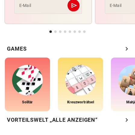
send
E-Mail
E-Mail
Abschicken
chevron_right
GAMES
Solitär
Kreuzworträtsel
Mahj
chevron_right
VORTEILSWELT „ALLE ANZEIGEN“