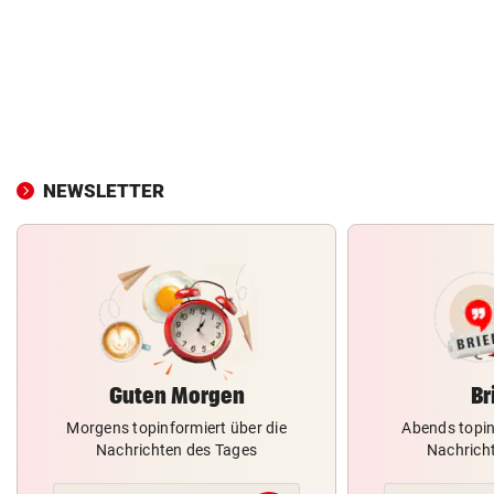
NEWSLETTER
Guten Morgen
Br
Morgens topinformiert über die
Abends topin
Nachrichten des Tages
Nachrich