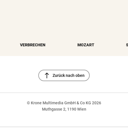
VERBRECHEN
MOZART
north
Zurück nach oben
© Krone Multimedia GmbH & Co KG 2026
Muthgasse 2, 1190 Wien