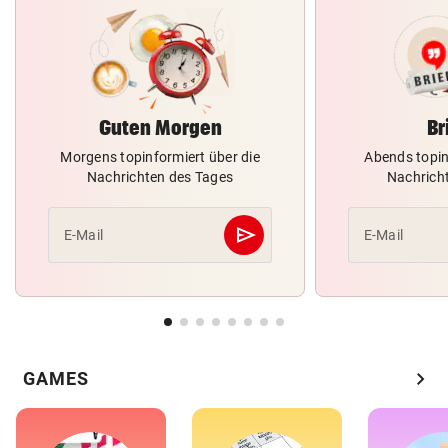
Guten Morgen
Br
Morgens topinformiert über die
Abends topin
Nachrichten des Tages
Nachrich
send
E-Mail
E-Mail
Abschicken
chevron_right
GAMES