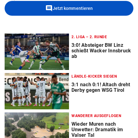
comment
Jetzt kommentieren
2. LIGA – 2. RUNDE
3:0! Absteiger BW Linz
schießt Wacker Innsbruck
ab
LÄNDLE-KICKER SIEGEN
3:1 nach 0:1! Altach dreht
Derby gegen WSG Tirol
WANDERER AUSGEFLOGEN
Wieder Muren nach
Unwetter: Dramatik im
Valser Tal