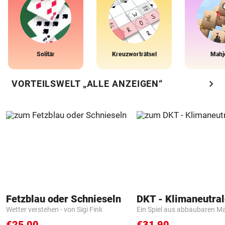
Solitär
Kreuzworträtsel
Mahj
chevron_right
VORTEILSWELT „ALLE ANZEIGEN“
Fetzblau oder Schnieseln
Wetter verstehen - von Sigi Fink
Ein Spiel aus abbaubaren Ma
€25,00
€31,90