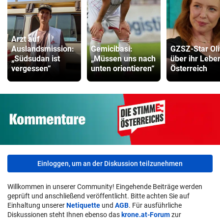
Arzt auf
Auslandsmission:
Gemicibasi:
GZSZ-Star Oli
„Südsudan ist
„Müssen uns nach
über ihr Leben
vergessen“
unten orientieren“
Österreich
Einloggen, um an der Diskussion teilzunehmen
Willkommen in unserer Community! Eingehende Beiträge werden
geprüft und anschließend veröffentlicht. Bitte achten Sie auf
Einhaltung unserer
Netiquette
und
AGB
. Für ausführliche
Diskussionen steht Ihnen ebenso das
krone.at-Forum
zur