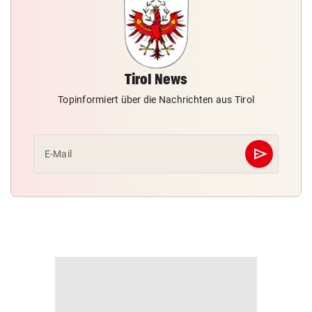
Tirol News
Topinformiert über die Nachrichten aus Tirol
send
E-Mail
Abschicken