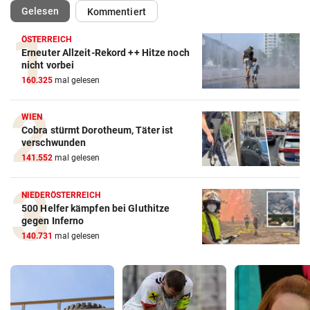
(ausgewählt)
Gelesen
Kommentiert
ÖSTERREICH
Erneuter Allzeit-Rekord ++ Hitze noch
nicht vorbei
160.325
mal gelesen
WIEN
Cobra stürmt Dorotheum, Täter ist
verschwunden
141.552
mal gelesen
NIEDERÖSTERREICH
500 Helfer kämpfen bei Gluthitze
gegen Inferno
140.731
mal gelesen