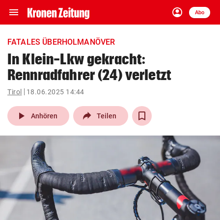
menu
account_circle
Navigation
Anmelden
Abo
close
Schließen
ein-/ausklappen
FATALES ÜBERHOLMANÖVER
Abonnieren
In Klein-Lkw gekracht:
Rennradfahrer (24) verletzt
account_circle
arrow_right
Anmelden
Tirol
18.06.2025 14:44
pin_drop
arrow_right
Bundesland auswäh
Wien
play_arrow
Anhören
Teilen
bookmark
Merkliste
Suchbegriff
search
eingeben