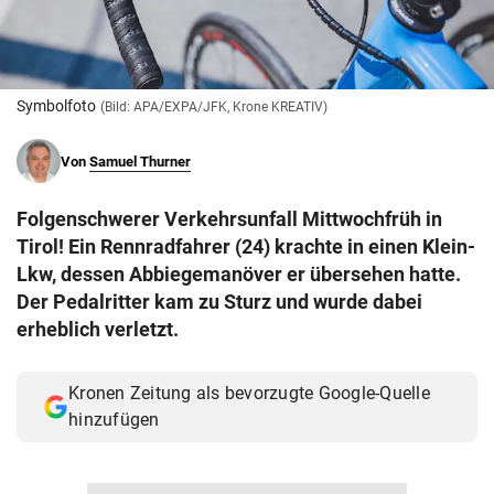
© Krone Multimedia GmbH & Co KG 2026
Muthgasse 2, 1190 Wien
Symbolfoto
(Bild: APA/EXPA/JFK, Krone KREATIV)
Von
Samuel Thurner
Folgenschwerer Verkehrsunfall Mittwochfrüh in
Tirol! Ein Rennradfahrer (24) krachte in einen Klein-
Lkw, dessen Abbiegemanöver er übersehen hatte.
Der Pedalritter kam zu Sturz und wurde dabei
erheblich verletzt.
Kronen Zeitung als bevorzugte Google-Quelle
hinzufügen