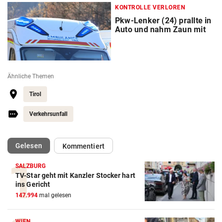
KONTROLLE VERLOREN
Pkw-Lenker (24) prallte in
Auto und nahm Zaun mit
Ähnliche Themen
Tirol
Verkehrsunfall
(ausgewählt)
Gelesen
Kommentiert
SALZBURG
TV-Star geht mit Kanzler Stocker hart
ins Gericht
147.994
mal gelesen
WIEN