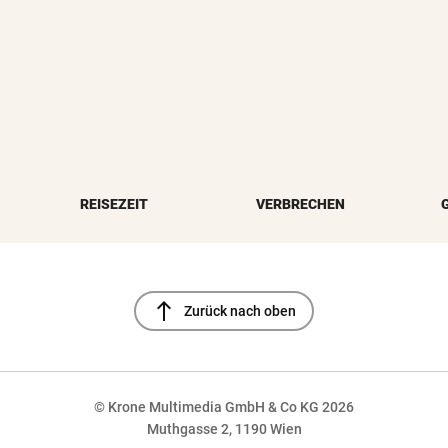
REISEZEIT
VERBRECHEN
north
Zurück nach oben
© Krone Multimedia GmbH & Co KG 2026
Muthgasse 2, 1190 Wien