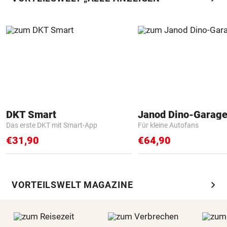
DKT Smart
Janod Dino-Garag
Das erste DKT mit Smart-App
Für kleine Autofans
€31,90
€64,90
chevron_right
VORTEILSWELT MAGAZINE