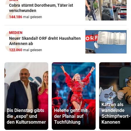
Cobra stürmt Dorotheum, Täter ist
verschwunden
144.186
mal gelesen
MEDIEN
Neuer Skandal! ORF dreht Haushalten
Antennen ab
122.060
mal gelesen
Katzen als
Bis Dienstag gibts
Helene geht mit
wandelnde
die „expo“ und
der Planai auf
Schimpfwort-
den Kultursommer
Tuchfühlung
Kanonen