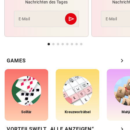
Nachrichten des Tages
Nachrich
send
E-Mail
E-Mail
Abschicken
chevron_right
GAMES
Solitär
Kreuzworträtsel
Mahj
chevron_right
VORTEILSWELT „ALLE ANZEIGEN“