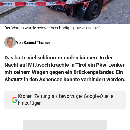
© Krone Multimedia GmbH & Co KG 2026
Muthgasse 2, 1190 Wien
Der Wagen wurde schwer beschädigt.
(Bild: ZOOM Tirol)
Von
Samuel Thurner
Das hätte viel schlimmer enden können: In der
Nacht auf Mittwoch krachte in Tirol ein Pkw-Lenker
mit seinem Wagen gegen ein Brückengeländer. Ein
Absturz in den Achensee konnte verhindert werden.
Kronen Zeitung als bevorzugte Google-Quelle
hinzufügen