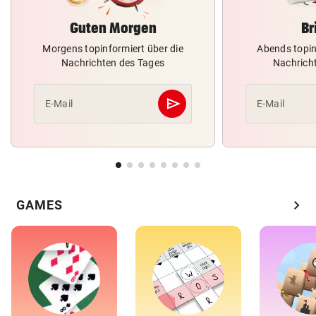
Guten Morgen
Br
Morgens topinformiert über die
Abends topin
Nachrichten des Tages
Nachrich
send
E-Mail
E-Mail
Abschicken
chevron_right
GAMES