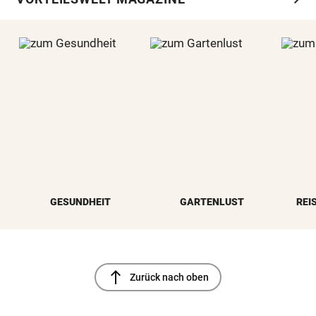
GESUNDHEIT
GARTENLUST
REI
north
Zurück nach oben