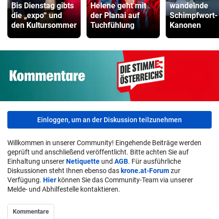
Bis Dienstag gibts
Helene geht mit
wandelnde
die „expo“ und
der Planai auf
Schimpfwort-
den Kultursommer
Tuchfühlung
Kanonen
Einloggen, um an der Diskussion teilzunehmen
Willkommen in unserer Community! Eingehende Beiträge werden
geprüft und anschließend veröffentlicht. Bitte achten Sie auf
Einhaltung unserer
Netiquette
und
AGB
. Für ausführliche
Diskussionen steht Ihnen ebenso das
krone.at-Forum
zur
Verfügung.
Hier
können Sie das Community-Team via unserer
Melde- und Abhilfestelle kontaktieren.