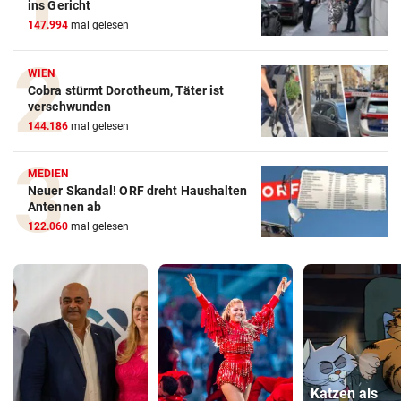
ins Gericht
147.994
mal gelesen
WIEN
Cobra stürmt Dorotheum, Täter ist
verschwunden
144.186
mal gelesen
MEDIEN
Neuer Skandal! ORF dreht Haushalten
Antennen ab
122.060
mal gelesen
Katzen als