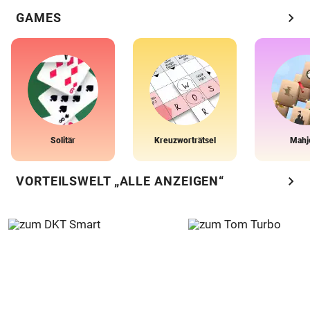
chevron_right
GAMES
Solitär
Kreuzworträtsel
Mahj
chevron_right
VORTEILSWELT „ALLE ANZEIGEN“