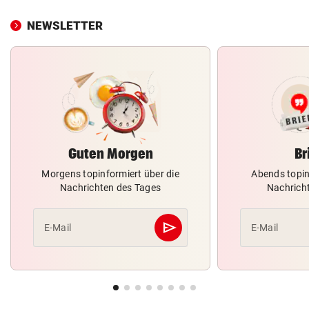
NEWSLETTER
Guten Morgen
Br
Morgens topinformiert über die
Abends topin
Nachrichten des Tages
Nachrich
send
E-Mail
E-Mail
Abschicken