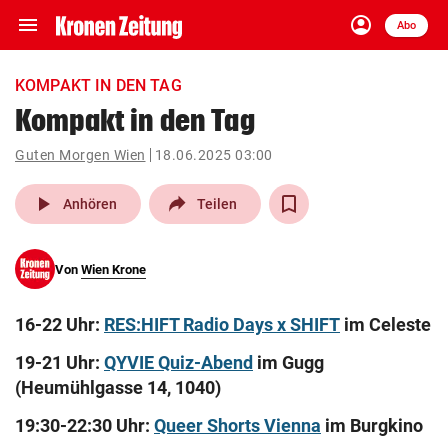
menu
account_circle
Navigation
Anmelden
Abo
close
Schließen
ein-/ausklappen
KOMPAKT IN DEN TAG
Abonnieren
Kompakt in den Tag
account_circle
arrow_right
Guten Morgen Wien
18.06.2025 03:00
Anmelden
play_arrow
Anhören
Teilen
pin_drop
arrow_right
Bundesland auswäh
Wien
bookmark
Von
Wien Krone
Merkliste
16-22 Uhr:
RES:HIFT Radio Days x SHIFT
im Celeste
Suchbegriff
search
19-21 Uhr:
QYVIE Quiz-Abend
im Gugg
eingeben
(Heumühlgasse 14, 1040)
19:30-22:30 Uhr:
Queer Shorts Vienna
im Burgkino