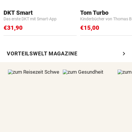
DKT Smart
Tom Turbo
Das erste DKT mit Smart-App
Kinderbücher von Thomas B
€31,90
€15,00
chevron_right
VORTEILSWELT MAGAZINE