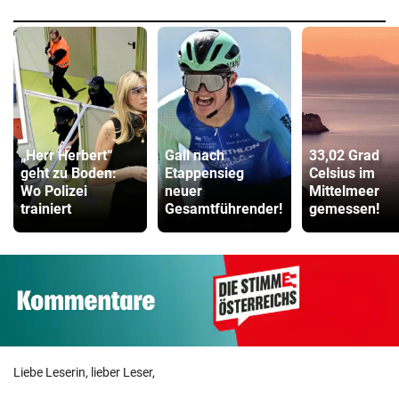
„Herr Herbert“
Gall nach
33,02 Grad
geht zu Boden:
Etappensieg
Celsius im
Wo Polizei
neuer
Mittelmeer
trainiert
Gesamtführender!
gemessen!
Liebe Leserin, lieber Leser,