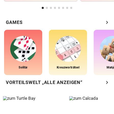
chevron_right
GAMES
Solitär
Kreuzworträtsel
Mahj
chevron_right
VORTEILSWELT „ALLE ANZEIGEN“