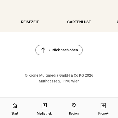
REISEZEIT
GARTENLUST
north
Zurück nach oben
© Krone Multimedia GmbH & Co KG 2026
Muthgasse 2, 1190 Wien
NaN%
home
pin_drop
Start
Mediathek
Region
Krone+