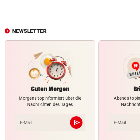
NEWSLETTER
Guten Morgen
Br
Morgens topinformiert über die
Abends topin
Nachrichten des Tages
Nachrich
send
E-Mail
E-Mail
Abschicken