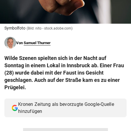
© Krone Multimedia GmbH & Co KG 2026
Muthgasse 2, 1190 Wien
Symbolfoto
(Bild: nito - stock.adobe.com)
Von
Samuel Thurner
Wilde Szenen spielten sich in der Nacht auf
Sonntag in einem Lokal in Innsbruck ab. Einer Frau
(28) wurde dabei mit der Faust ins Gesicht
geschlagen. Auch auf der Straße kam es zu einer
Prügelei.
Kronen Zeitung als bevorzugte Google-Quelle
hinzufügen