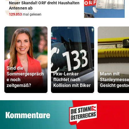
Neuer Skandal! ORF dreht Haushalten
Antennen ab
129.053
mal gelesen
Sind die
Sommergespräch
Pkw-Lenker
Mann mit
e noch
flüchtet nach
Stanleymesse
zeitgemäß?
Kollision mit Biker
Gesicht gest