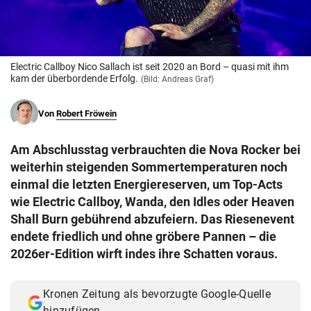
© Krone Multimedia GmbH & Co KG 2026
Muthgasse 2, 1190 Wien
Electric Callboy Nico Sallach ist seit 2020 an Bord – quasi mit ihm
kam der überbordende Erfolg.
(Bild: Andreas Graf)
Von
Robert Fröwein
Am Abschlusstag verbrauchten die Nova Rocker bei
weiterhin steigenden Sommertemperaturen noch
einmal die letzten Energiereserven, um Top-Acts
wie Electric Callboy, Wanda, den Idles oder Heaven
Shall Burn gebührend abzufeiern. Das Riesenevent
endete friedlich und ohne gröbere Pannen – die
2026er-Edition wirft indes ihre Schatten voraus.
Kronen Zeitung als bevorzugte Google-Quelle
hinzufügen