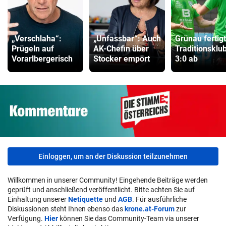
„Verschlaha“:
„Unfassbar“: Auch
Grünau fertig
Prügeln auf
AK-Chefin über
Traditionsklu
Vorarlbergerisch
Stocker empört
3:0 ab
Einloggen, um an der Diskussion teilzunehmen
Willkommen in unserer Community! Eingehende Beiträge werden
geprüft und anschließend veröffentlicht. Bitte achten Sie auf
Einhaltung unserer
Netiquette
und
AGB
. Für ausführliche
Diskussionen steht Ihnen ebenso das
krone.at-Forum
zur
Verfügung.
Hier
können Sie das Community-Team via unserer