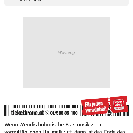
Wenn Wendis böhmische Blasmusik zum
vormittäglichen Halligalli ruft, dann ist das Ende des