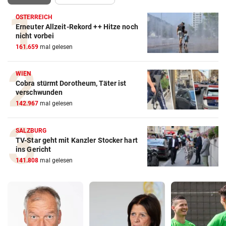
ÖSTERREICH
Erneuter Allzeit-Rekord ++ Hitze noch
nicht vorbei
161.659
mal gelesen
WIEN
Cobra stürmt Dorotheum, Täter ist
verschwunden
142.967
mal gelesen
SALZBURG
TV-Star geht mit Kanzler Stocker hart
ins Gericht
141.808
mal gelesen