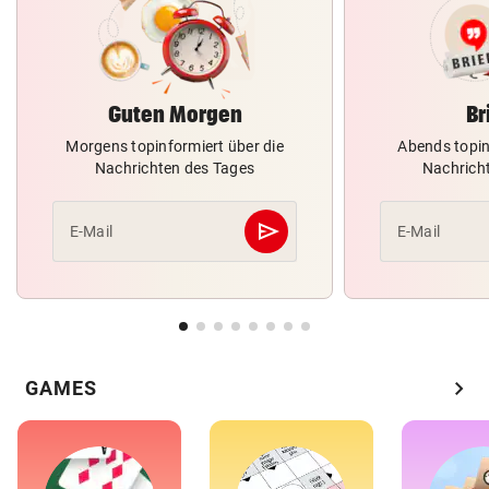
Guten Morgen
Br
Morgens topinformiert über die
Abends topin
Nachrichten des Tages
Nachrich
send
E-Mail
E-Mail
Abschicken
chevron_right
GAMES