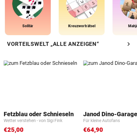
Solitär
Kreuzworträtsel
Mahj
chevron_right
VORTEILSWELT „ALLE ANZEIGEN“
Fetzblau oder Schnieseln
Janod Dino-Garag
Wetter verstehen - von Sigi Fink
Für kleine Autofans
€25,00
€64,90