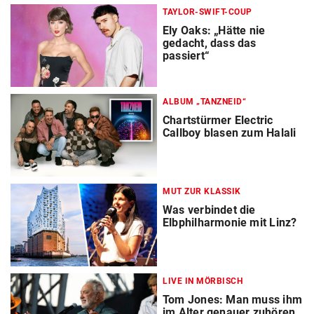
TAYLOR-SWIFT-COUP
Ely Oaks: „Hätte nie
gedacht, dass das
passiert“
ALBUM „TANZNEID“
Chartstürmer Electric
Callboy blasen zum Halali
MUT ZUR KLASSIK
Was verbindet die
Elbphilharmonie mit Linz?
LIVE IN MÖRBISCH
Tom Jones: Man muss ihm
im Alter genauer zuhören