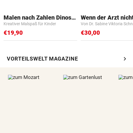
Malen nach Zahlen Dinosaurier
Kreativer Malspaß für Kinder
Von Dr. Sabine Viktoria Schn
€19,90
€30,00
chevron_right
VORTEILSWELT MAGAZINE