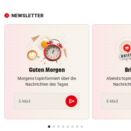
NEWSLETTER
Guten Morgen
Br
Morgens topinformiert über die
Abends topin
Nachrichten des Tages
Nachrich
send
E-Mail
E-Mail
Abschicken