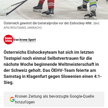
© Krone Multimedia GmbH & Co KG 2026
Muthgasse 2, 1190 Wien
Österreich gewinnt die Generalprobe vor der Eishockey-WM.
(Bild:
APA/WOLFGANG JANNACH)
Von
krone Sport
Österreichs Eishockeyteam hat sich im letzten
Testspiel noch einmal Selbstvertrauen für die
nächste Woche beginnende Weltmeisterschaft in
der Schweiz geholt. Das ÖEHV-Team feierte am
Samstag in Klagenfurt gegen Slowenien einen 4:1-
Sieg.
Kronen Zeitung als bevorzugte Google-Quelle
hinzufügen