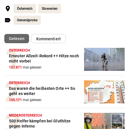
Österreich
Slowenien
Generalprobe
(ausgewählt)
Gelesen
Kommentiert
ÖSTERREICH
Erneuter Allzeit-Rekord ++ Hitze noch
Action-Cam Vergleich
nicht vorbei
157.871
mal gelesen
ZUM VERGLEICH
Crosstrainer Vergleich
ÖSTERREICH
Das waren die heißesten Orte ++ So
ZUM VERGLEICH
geht es weiter
155.171
mal gelesen
E-Bike Vergleich
ZUM VERGLEICH
NIEDERÖSTERREICH
500 Helfer kämpfen bei Gluthitze
Elektro-Scooter Vergleich
gegen Inferno
ZUM VERGLEICH