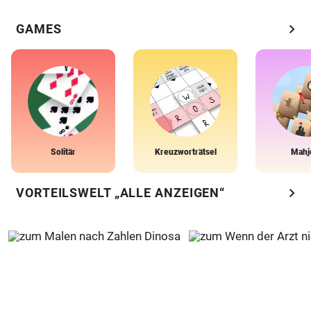
chevron_right
GAMES
Solitär
Kreuzworträtsel
Mahj
chevron_right
VORTEILSWELT „ALLE ANZEIGEN“