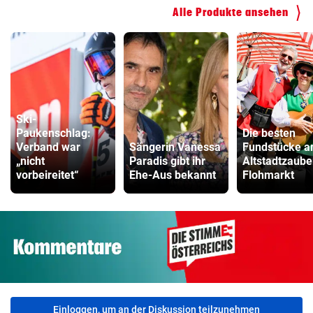
Alle Produkte ansehen
Ski-
Paukenschlag:
Die besten
Verband war
Sängerin Vanessa
Fundstücke 
„nicht
Paradis gibt ihr
Altstadtzaube
vorbeireitet“
Ehe-Aus bekannt
Flohmarkt
Einloggen, um an der Diskussion teilzunehmen