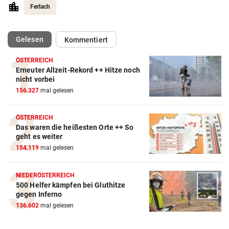
Ferlach
(ausgewählt)
Gelesen
Kommentiert
ÖSTERREICH
Erneuter Allzeit-Rekord ++ Hitze noch
Action-Cam Vergleich
nicht vorbei
156.327
mal gelesen
ZUM VERGLEICH
Crosstrainer Vergleich
ÖSTERREICH
Das waren die heißesten Orte ++ So
ZUM VERGLEICH
geht es weiter
154.119
mal gelesen
E-Bike Vergleich
ZUM VERGLEICH
NIEDERÖSTERREICH
500 Helfer kämpfen bei Gluthitze
Elektro-Scooter Vergleich
gegen Inferno
ZUM VERGLEICH
136.602
mal gelesen
Ergometer Vergleich