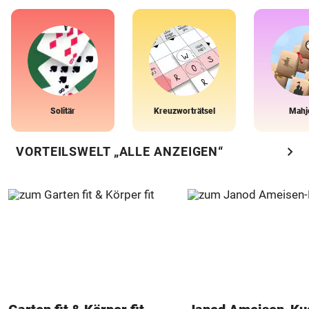
Solitär
Kreuzworträtsel
Mahj
chevron_right
VORTEILSWELT „ALLE ANZEIGEN“