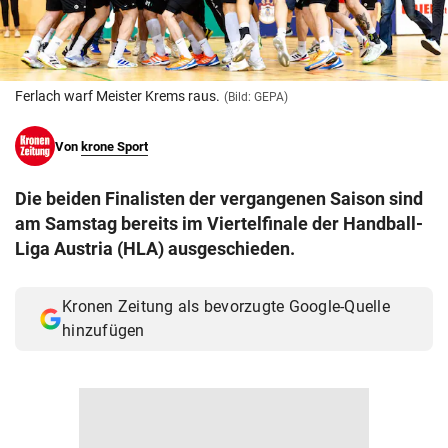
© Krone Multimedia GmbH & Co KG 2026
Muthgasse 2, 1190 Wien
Ferlach warf Meister Krems raus.
(Bild: GEPA)
Von
krone Sport
Die beiden Finalisten der vergangenen Saison sind
am Samstag bereits im Viertelfinale der Handball-
Liga Austria (HLA) ausgeschieden.
Kronen Zeitung als bevorzugte Google-Quelle
hinzufügen