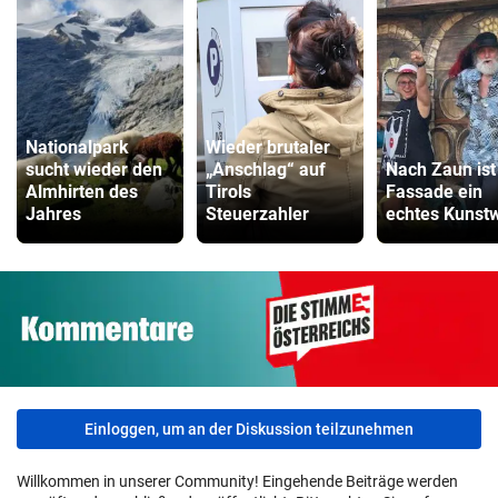
Nationalpark
Wieder brutaler
sucht wieder den
„Anschlag“ auf
Nach Zaun ist 
Almhirten des
Tirols
Fassade ein
Jahres
Steuerzahler
echtes Kunst
Einloggen, um an der Diskussion teilzunehmen
Willkommen in unserer Community! Eingehende Beiträge werden