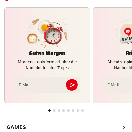
Guten Morgen
Br
Morgens topinformiert über die
Abends topin
Nachrichten des Tages
Nachrich
send
E-Mail
E-Mail
Abschicken
chevron_right
GAMES