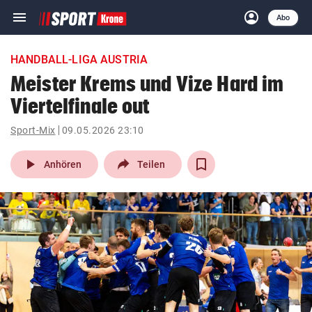
menu
account_circle
Navigation
Anmelden
Abo
close
Schließen
ein-/ausklappen
HANDBALL-LIGA AUSTRIA
Abonnieren
Meister Krems und Vize Hard im
Viertelfinale out
account_circle
arrow_right
Anmelden
Sport-Mix
09.05.2026 23:10
pin_drop
arrow_right
Bundesland auswäh
Wien
play_arrow
Anhören
Teilen
bookmark
Merkliste
Suchbegriff
search
eingeben