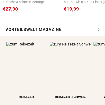
Einfache & schnelle Montage
Mit Toni Klein & Karl Ploberg
€27,90
€19,99
chevron_right
VORTEILSWELT MAGAZINE
REISEZEIT
REISEZEIT SCHWEIZ