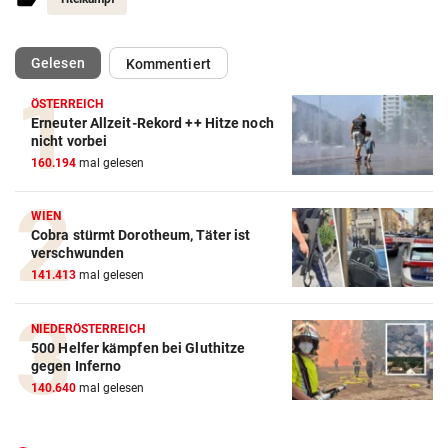
(ausgewählt)
Gelesen
Kommentiert
ÖSTERREICH
Erneuter Allzeit-Rekord ++ Hitze noch
Action-Cam Vergleich
nicht vorbei
160.194
mal gelesen
ZUM VERGLEICH
Crosstrainer Vergleich
WIEN
Cobra stürmt Dorotheum, Täter ist
ZUM VERGLEICH
verschwunden
141.413
mal gelesen
E-Bike Vergleich
ZUM VERGLEICH
NIEDERÖSTERREICH
500 Helfer kämpfen bei Gluthitze
Elektro-Scooter Vergleich
gegen Inferno
ZUM VERGLEICH
140.640
mal gelesen
Ergometer Vergleich
ZUM VERGLEICH