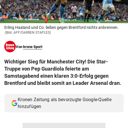
© Krone Multimedia GmbH & Co KG 2026
Muthgasse 2, 1190 Wien
Erling Haaland und Co. ließen gegen Brentford nichts anbrennen.
(Bild: AFP/DARREN STAPLES)
Von
krone Sport
Wichtiger Sieg für Manchester City! Die Star-
Truppe von Pep Guardiola feierte am
Samstagabend einen klaren 3:0-Erfolg gegen
Brentford und bleibt somit an Leader Arsenal dran.
Kronen Zeitung als bevorzugte Google-Quelle
hinzufügen