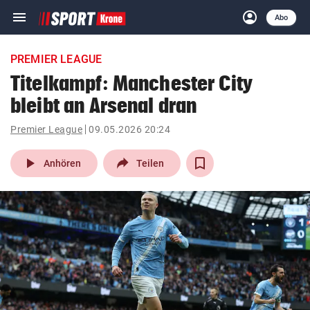
menu
account_circle
Navigation
Anmelden
Abo
close
Schließen
ein-/ausklappen
PREMIER LEAGUE
Abonnieren
Titelkampf: Manchester City
bleibt an Arsenal dran
account_circle
arrow_right
Anmelden
Premier League
09.05.2026 20:24
pin_drop
arrow_right
Bundesland auswäh
Wien
play_arrow
Anhören
Teilen
bookmark
Merkliste
Suchbegriff
search
eingeben