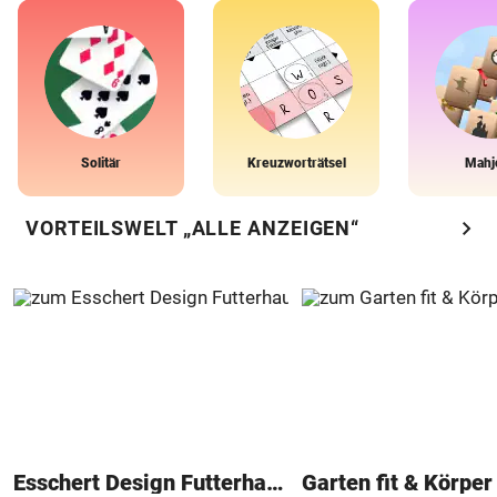
Solitär
Kreuzworträtsel
Mahj
chevron_right
VORTEILSWELT „ALLE ANZEIGEN“
Esschert Design Futterhaus
Garten fit & Körper 