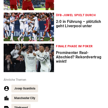
ÖFB-JUWEL SPIELT DURCH
2:0 in Führung – plötzlich
geht Liverpool unter
FINALE PHASE IM POKER
Prominenter Real-
Abschied? Rekordvertrag
winkt!
Ähnliche Themen
Josep Guardiola
Manchester City
Titelkampf