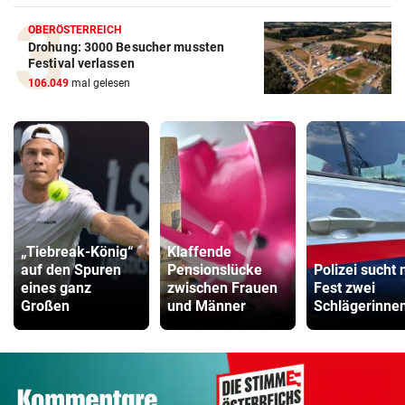
OBERÖSTERREICH
Drohung: 3000 Besucher mussten
Festival verlassen
106.049
mal gelesen
„Tiebreak-König“
Klaffende
auf den Spuren
Pensionslücke
Polizei sucht
eines ganz
zwischen Frauen
Fest zwei
Großen
und Männer
Schlägerinne