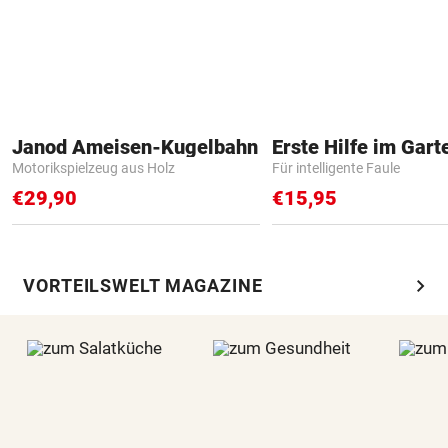
Janod Ameisen-Kugelbahn
Erste Hilfe im Gart
Motorikspielzeug aus Holz
Für intelligente Faule
€29,90
€15,95
chevron_right
VORTEILSWELT MAGAZINE