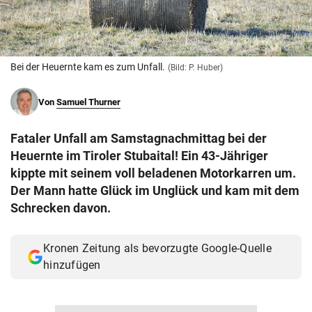
© Krone Multimedia GmbH & Co KG 2026
Muthgasse 2, 1190 Wien
Bei der Heuernte kam es zum Unfall.
(Bild: P. Huber)
Von
Samuel Thurner
Fataler Unfall am Samstagnachmittag bei der
Heuernte im Tiroler Stubaital! Ein 43-Jähriger
kippte mit seinem voll beladenen Motorkarren um.
Der Mann hatte Glück im Unglück und kam mit dem
Schrecken davon.
Kronen Zeitung als bevorzugte Google-Quelle
hinzufügen