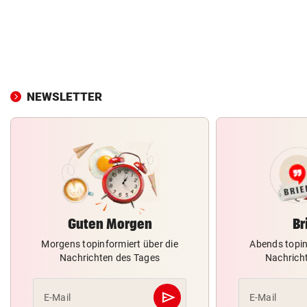
NEWSLETTER
Guten Morgen
Br
Morgens topinformiert über die
Abends topin
Nachrichten des Tages
Nachrich
send
E-Mail
E-Mail
Abschicken