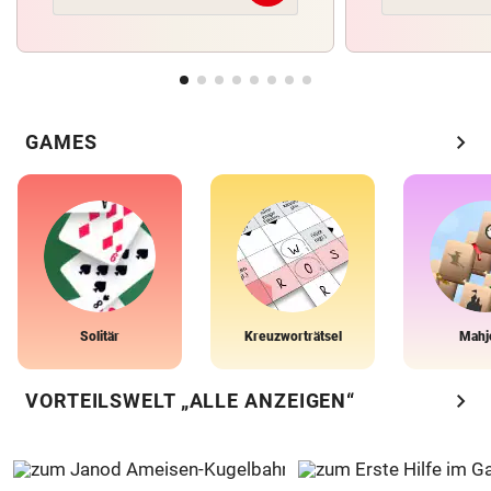
chevron_right
GAMES
Solitär
Kreuzworträtsel
Mahj
chevron_right
VORTEILSWELT „ALLE ANZEIGEN“