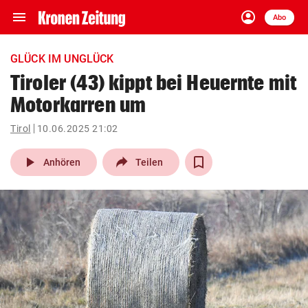
menu
account_circle
Navigation
Anmelden
Abo
close
Schließen
ein-/ausklappen
GLÜCK IM UNGLÜCK
Abonnieren
Tiroler (43) kippt bei Heuernte mit
Motorkarren um
account_circle
arrow_right
Anmelden
Tirol
10.06.2025 21:02
pin_drop
arrow_right
Bundesland auswäh
Wien
play_arrow
Anhören
Teilen
bookmark
Merkliste
Suchbegriff
search
eingeben