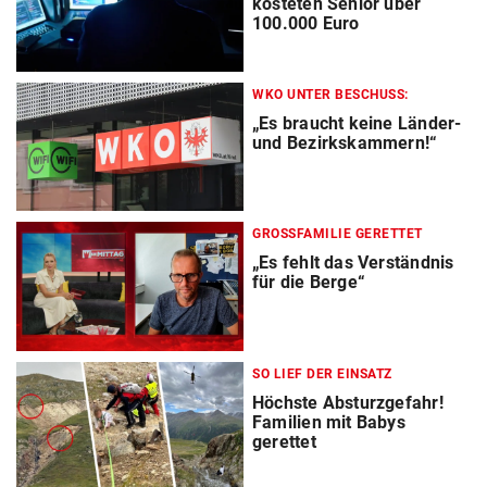
kosteten Senior über
100.000 Euro
WKO UNTER BESCHUSS:
„Es braucht keine Länder-
und Bezirkskammern!“
GROSSFAMILIE GERETTET
„Es fehlt das Verständnis
für die Berge“
SO LIEF DER EINSATZ
Höchste Absturzgefahr!
Familien mit Babys
gerettet