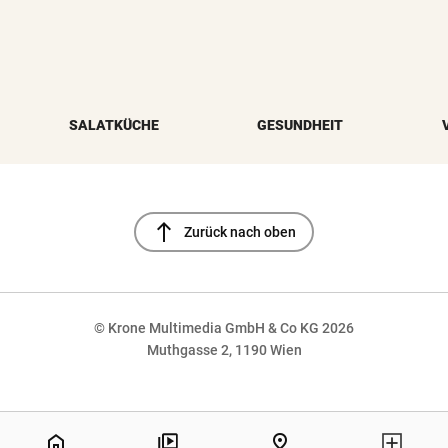
SALATKÜCHE
GESUNDHEIT
north
Zurück nach oben
© Krone Multimedia GmbH & Co KG 2026
Muthgasse 2, 1190 Wien
NaN%
home
pin_drop