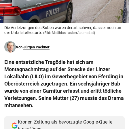
© Krone Multimedia GmbH & Co KG 2026
Muthgasse 2, 1190 Wien
Die Verletzungen des Buben waren derart schwer, dass er noch an
der Unfallstelle starb.
(Bild: Matthias Lauber/laumat.at)
Von
Jürgen Pachner
Eine entsetzliche Tragödie hat sich am
Montagnachmittag auf der Strecke der Linzer
Lokalbahn (LILO) im Gewerbegebiet von Eferding in
Oberösterreich zugetragen. Ein sechsjähriger Bub
wurde von einer Garnitur erfasst und erlitt tödliche
Verletzungen. Seine Mutter (27) musste das Drama
mitansehen.
Kronen Zeitung als bevorzugte Google-Quelle
hinzufügen