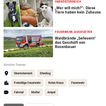
OBERÖSTERREICH
„Wer will mich?“: Diese
Tiere haben kein Zuhause
FEUERWEHR-AUSSTATTER
Waldbrände „befeuern“
das Geschäft von
Rosenbauer
Ähnliche Themen
Oberösterreich
Eferding
Freiwillige Feuerwehr
Rotes Kreuz
Feuerwehr
Fahrrad
Mutter
Ampel