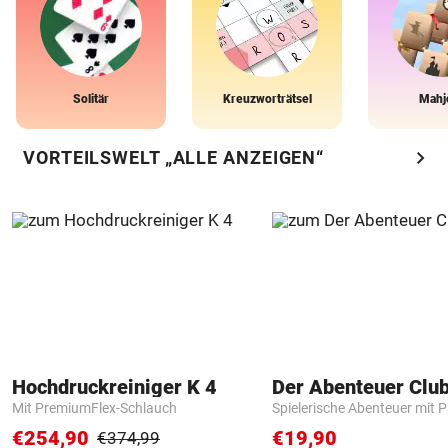
Solitär
Kreuzworträtsel
Mahj
chevron_right
VORTEILSWELT „ALLE ANZEIGEN“
Hochdruckreiniger K 4
Der Abenteuer Clu
Mit PremiumFlex-Schlauch
Spielerische Abenteuer mit P
€254,90
€19,90
€374,99