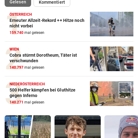
(ausgewählt)
Gelesen
Kommentiert
ÖSTERREICH
Erneuter Allzeit-Rekord ++ Hitze noch
nicht vorbei
159.740
mal gelesen
WIEN
Cobra stürmt Dorotheum, Täter ist
verschwunden
140.797
mal gelesen
NIEDERÖSTERREICH
500 Helfer kämpfen bei Gluthitze
gegen Inferno
140.271
mal gelesen