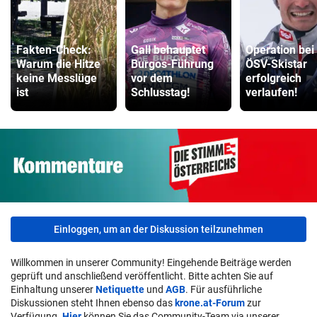
Fakten-Check:
Gall behauptet
Operation bei
Warum die Hitze
Burgos-Führung
ÖSV-Skistar
keine Messlüge
vor dem
erfolgreich
ist
Schlusstag!
verlaufen!
Einloggen, um an der Diskussion teilzunehmen
Willkommen in unserer Community! Eingehende Beiträge werden
geprüft und anschließend veröffentlicht. Bitte achten Sie auf
Einhaltung unserer
Netiquette
und
AGB
. Für ausführliche
Diskussionen steht Ihnen ebenso das
krone.at-Forum
zur
Verfügung.
Hier
können Sie das Community-Team via unserer