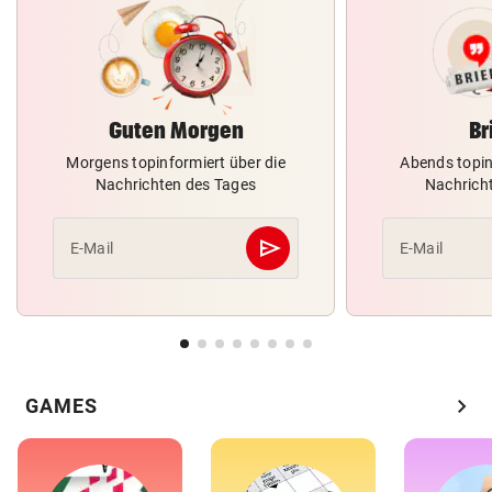
Guten Morgen
Br
Morgens topinformiert über die
Abends topin
Nachrichten des Tages
Nachrich
send
E-Mail
E-Mail
Abschicken
chevron_right
GAMES