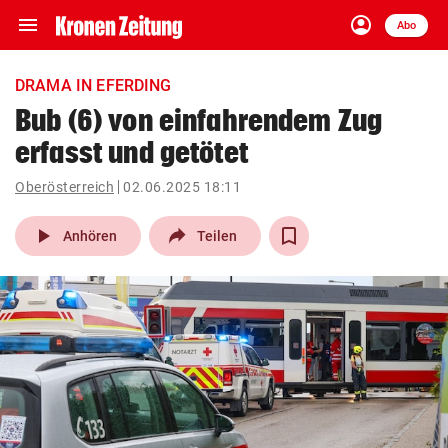
menu
account_circle
Navigation
Anmelden
Abo
close
Schließen
ein-/ausklappen
DRAMA IN EFERDING
Abonnieren
Bub (6) von einfahrendem Zug
erfasst und getötet
account_circle
arrow_right
Anmelden
Oberösterreich
02.06.2025 18:11
pin_drop
arrow_right
Bundesland auswäh
Wien
play_arrow
Anhören
Teilen
bookmark
Merkliste
Suchbegriff
search
eingeben