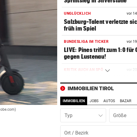
Sprintsieg in Silverstone
UNGLÜCKLICH
vor 1
Salzburg-Talent verletzte si
früh im Spiel
BUNDESLIGA IM TICKER
vor 1
LIVE: Pines trifft zum 1:0 für
gegen Lustenau!
KRITIK AUCH AN SPÖ
vor 2
„Unfassbar“: Auch AK-Chefi
über Stocker empört
IMMOBILIEN TIROL
NEUE REGIONALLIGA
vor 3
IMMOBILIEN
JOBS
AUTOS
BAZAR
„In die Top-4 zu kommen, wi
adobe.com)
immens schwer!“
Typ
BÖSE ERINNERUNGEN
vor 3
Mure im Valsertal: „Hier zeig