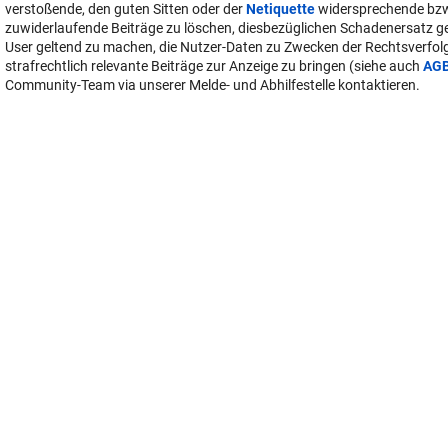
User-Beiträge geben nicht notwendigerweise die Meinung des Betreiber
Krone Multimedia (KMM) wieder. In diesem Sinne distanziert sich die Re
Inhalten in diesem Diskussionsforum. KMM behält sich insbesondere vo
verstoßende, den guten Sitten oder der
Netiquette
widersprechende bz
zuwiderlaufende Beiträge zu löschen, diesbezüglichen Schadenersatz 
User geltend zu machen, die Nutzer-Daten zu Zwecken der Rechtsverfo
strafrechtlich relevante Beiträge zur Anzeige zu bringen (siehe auch
AG
Community-Team via unserer Melde- und Abhilfestelle kontaktieren.