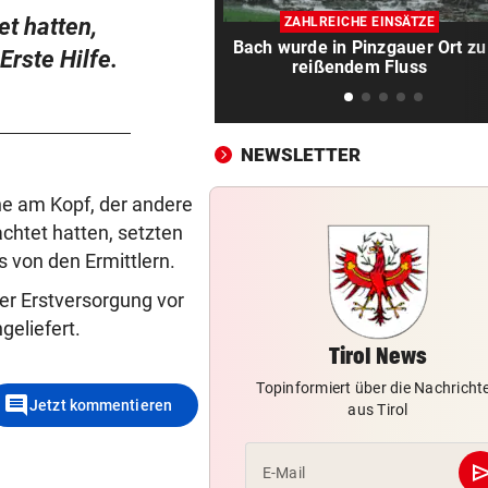
SIEG! Felix Gall gewinnt die
t hatten,
ZAHLREICHE EINSÄTZE
Burgos-Rundfahrt
Bach wurde in Pinzgauer Ort zu
Erste Hilfe.
reißendem Fluss
RECHT BEI WASSERMANGEL
vor ein
Pool trotz Verbot gefüllt? Da
kann teuer werden
NEWSLETTER
AUFREGUNG IM NETZ
vor ein
Bikini-Fotos: Jetzt schießt E
ne am Kopf, der andere
Rennfahrerin zurück
chtet hatten, setzten
es von den Ermittlern.
KRIZ-ZWITTKOVITS
vor ein
er Erstversorgung vor
Ruck-Nachfolgerin: „Es war 
eine Herrenrunde“
geliefert.
Tirol News
HOT IM BIKINI
vor 
Topinformiert über die Nachricht
comment
Irina Shayk beeindruckt mit
Jetzt kommentieren
aus Tirol
krassen Bauchmuskeln
se
E-Mail
CHANCE AUF 3. TITEL
vor 