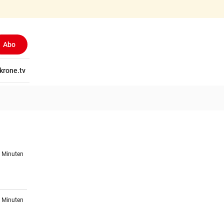
Abo
tschaft
krone.tv
Wissen
Gericht
Kolumnen
Freizeit
Reise
Ti
8 Minuten
0 Minuten