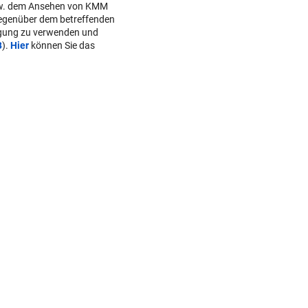
s/der Redaktion bzw. von
daktion/der Betreiber von den
r, gegen geltendes Recht
w. dem Ansehen von KMM
gegenüber dem betreffenden
lgung zu verwenden und
B
).
Hier
können Sie das