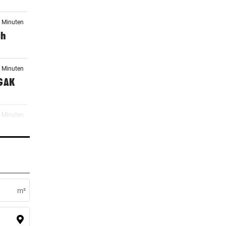
4 Minuten
ch
9 Minuten
 GAK
0 Minuten
n
9 Minuten
rd
m²
9 Minuten
t sich