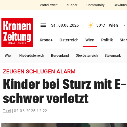
Vorteilswelt
ePaper
Community
Gewinns
close
Schließen
menu
Menü aufklappen
Sa., 08.08.2026
30°C
Wien
Abonnieren
(ausgewählt)
Krone+
Österreich
Wien
Politik
Star
account_circle
arrow_right
Anmelden
Wien
Niederösterreich
Burgenland
Oberösterreich
Steiermark
pin_drop
arrow_right
Bundesland auswäh
Wien
ZEUGEN SCHLUGEN ALARM
bookmark
Merkliste
Kinder bei Sturz mit E
schwer verletzt
Suchbegriff
search
eingeben
Tirol
02.06.2025 12:22