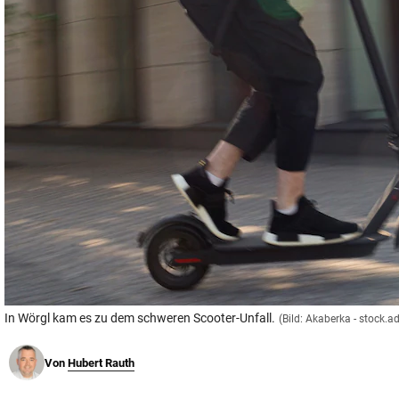
© Krone Multimedia GmbH & Co KG 2026
Muthgasse 2, 1190 Wien
In Wörgl kam es zu dem schweren Scooter-Unfall.
(Bild: Akaberka - stock.
Von
Hubert Rauth