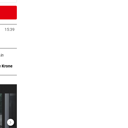
4 Minuten
f
15:39
Tab öffnen
er Stunde
ffnen
d
 in
e Krone
er Stunde
nach
er Stunde
sechs
er Stunde