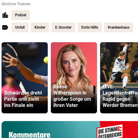
Ähnliche Themen
Polizei
Unfall
Kinder
E-Scooter
Erste Hilfe
Krankenhaus
Reese
LIVE:
Schwärzler dreht
Witherspoon in
Legendentreffe
Partie und zieht
großer Sorge um
Rapid gegen
ins Finale ein
ihren Vater
Werder Bremen