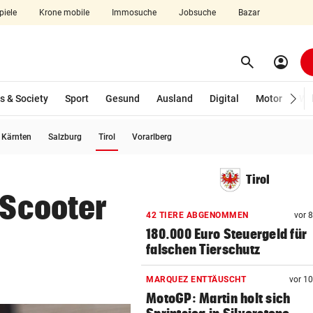
piele
Krone mobile
Immosuche
Jobsuche
Bazar
search
account_circle
Menü aufklappen
Suchen
s & Society
Sport
Gesund
Ausland
Digital
Motor
Wir
(ausgewählt)
Kärnten
Salzburg
Tirol
Vorarlberg
len
Tirol
-Scooter
42 TIERE ABGENOMMEN
vor 
180.000 Euro Steuergeld für
falschen Tierschutz
MARQUEZ ENTTÄUSCHT
vor 1
MotoGP: Martin holt sich