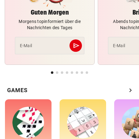
Guten Morgen
Br
Morgens topinformiert über die
Abends topin
Nachrichten des Tages
Nachrich
send
E-Mail
E-Mail
Abschicken
chevron_right
GAMES