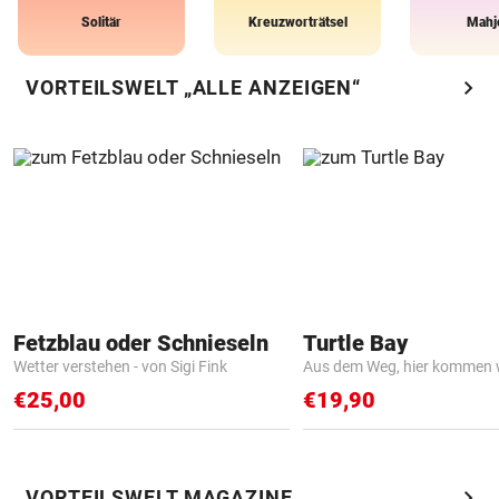
Solitär
Kreuzworträtsel
Mahj
chevron_right
VORTEILSWELT „ALLE ANZEIGEN“
Fetzblau oder Schnieseln
Turtle Bay
Wetter verstehen - von Sigi Fink
Aus dem Weg, hier kommen w
€25,00
€19,90
chevron_right
VORTEILSWELT MAGAZINE