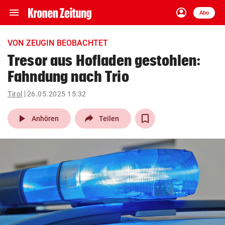
menu
account_circle
Navigation
Anmelden
Abo
close
Schließen
ein-/ausklappen
VON ZEUGIN BEOBACHTET
Abonnieren
Tresor aus Hofladen gestohlen:
Fahndung nach Trio
account_circle
arrow_right
Anmelden
Tirol
26.05.2025 15:32
pin_drop
arrow_right
Bundesland auswäh
Wien
play_arrow
Anhören
Teilen
bookmark
Merkliste
Suchbegriff
search
eingeben