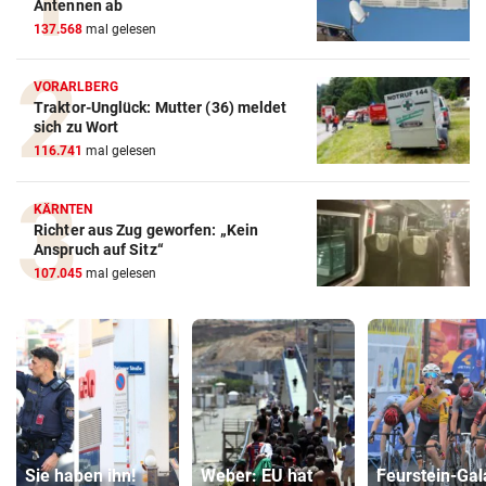
Antennen ab
137.568
mal gelesen
VORARLBERG
Traktor-Unglück: Mutter (36) meldet
sich zu Wort
116.741
mal gelesen
KÄRNTEN
Richter aus Zug geworfen: „Kein
Anspruch auf Sitz“
107.045
mal gelesen
Sie haben ihn!
Weber: EU hat
Feurstein-Gal