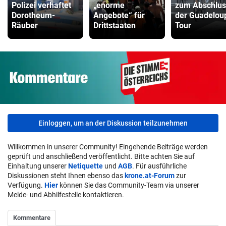
Polizei verhaftet
„enorme
zum Abschlus
Dorotheum-
Angebote“ für
der Guadelou
Räuber
Drittstaaten
Tour
Einloggen, um an der Diskussion teilzunehmen
Willkommen in unserer Community! Eingehende Beiträge werden
geprüft und anschließend veröffentlicht. Bitte achten Sie auf
Einhaltung unserer
Netiquette
und
AGB
. Für ausführliche
Diskussionen steht Ihnen ebenso das
krone.at-Forum
zur
Verfügung.
Hier
können Sie das Community-Team via unserer
Melde- und Abhilfestelle kontaktieren.