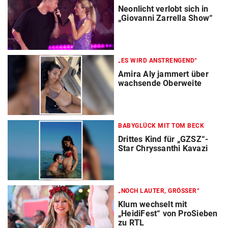
Neonlicht verlobt sich in
„Giovanni Zarrella Show“
„ES WIRD ANSTRENGEND“
Amira Aly jammert über
wachsende Oberweite
BABYGLÜCK MIT TOM BECK
Drittes Kind für „GZSZ“-
Star Chryssanthi Kavazi
„NOCH LAUTER, GRÖSSER“
Klum wechselt mit
„HeidiFest“ von ProSieben
zu RTL