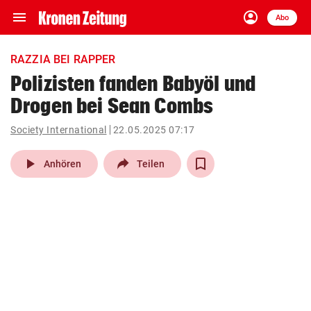
menu
account_circle
Navigation
Anmelden
Abo
close
Schließen
ein-/ausklappen
RAZZIA BEI RAPPER
Abonnieren
Polizisten fanden Babyöl und
Drogen bei Sean Combs
account_circle
arrow_right
Anmelden
Society International
22.05.2025 07:17
pin_drop
arrow_right
Bundesland auswäh
Wien
play_arrow
Anhören
Teilen
bookmark
Merkliste
Suchbegriff
search
eingeben