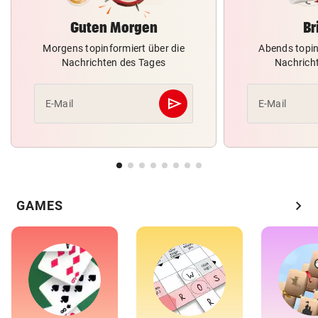
Guten Morgen
Br
Morgens topinformiert über die
Abends topin
Nachrichten des Tages
Nachrich
send
E-Mail
E-Mail
Abschicken
chevron_right
GAMES