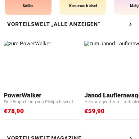
Solitär
Kreuzworträtsel
Mahj
chevron_right
VORTEILSWELT „ALLE ANZEIGEN“
PowerWalker
Janod Lauflernwa
Eine Empfehlung von Philipp bewegt
Hervorragend zum Laufenle
€78,90
€59,90
chevron_right
VORTEILSWELT MAGAZINE